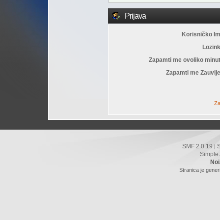
Prijava
Korisničko I
Lozin
Zapamti me ovoliko minu
Zapamti me Zauvije
Za
SMF 2.0.19
|
Simple
Noi
Stranica je gener