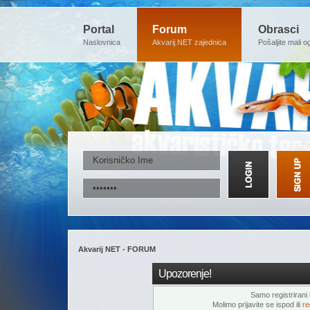
Portal
Forum
Obrasci
Naslovnica
Akvarij.NET zajednica
Pošaljite mali o
Akvarij NET - FORUM
Upozorenje!
Samo registrirani k
Molimo prijavite se ispod ili
re