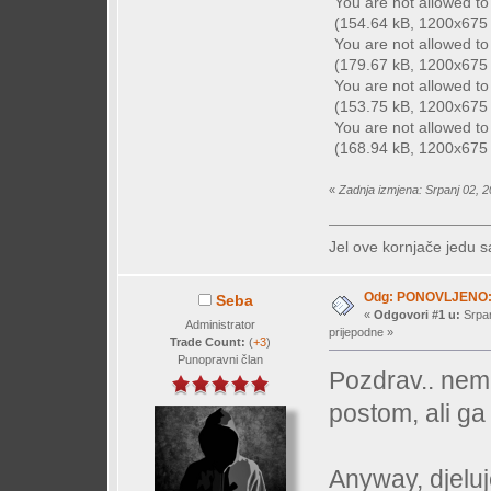
You are not allowed t
(154.64 kB, 1200x675 -
You are not allowed t
(179.67 kB, 1200x675 -
You are not allowed t
(153.75 kB, 1200x675 -
You are not allowed t
(168.94 kB, 1200x675 -
«
Zadnja izmjena: Srpanj 02, 2
Jel ove kornjače jedu s
Odg: PONOVLJENO: M
Seba
«
Odgovori #1 u:
Srpan
Administrator
prijepodne »
Trade Count:
(
+3
)
Punopravni član
Pozdrav.. nem
postom, ali ga
Anyway, djeluj