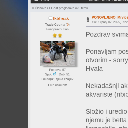
0 Članova i 1 Gost pregledava ovu temu.
PONOVLJENO: Mrvice 
lkbfreak
«
u:
Srpanj 02, 2025, 09:2
Trade Count:
(
0
)
Punopravni član
Pozdrav svima
Ponavljam post
otvorim - sorry
Hvala
Postova: 57
Spol:
Dob: 51
Lokacija: Rijeka i zaljev
Nekadašnji akti
I like chicken!
akvariste (ribi
Složio i uredio
njemu je betta