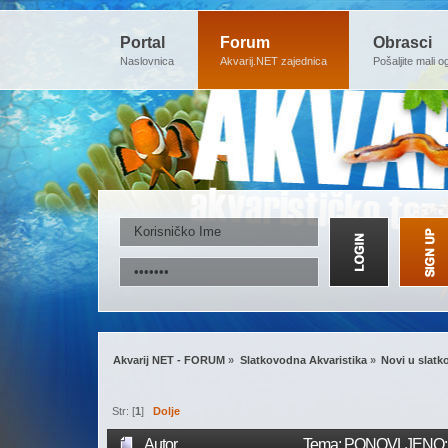
Portal
Forum
Obrasci
Naslovnica
Akvarij.NET zajednica
Pošaljite mali o
Akvarij NET - FORUM
»
Slatkovodna Akvaristika
»
Novi u slatk
Str: [
1
]
Dolje
Autor
Tema: PONOVLJENO: Mrv