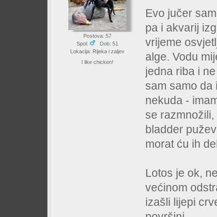
Evo jučer sam 
pa i akvarij i
Postova: 57
vrijeme osvjet
Spol:
Dob: 51
Lokacija: Rijeka i zaljev
alge. Vodu mij
I like chicken!
jedna riba i ne
sam samo da 
nekuda - imam
se razmnožili, a
bladder puževi
morat ću ih de
Lotos je ok, n
većinom odstra
izašli lijepi cr
površini.