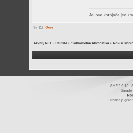
Jel ove kornjače jedu s
Str: [
1
]
Gore
Akvarij NET - FORUM
»
Slatkovodna Akvaristika
»
Novi u slatk
SMF 2.0.19
|
Simple
Noi
Stranica je gener