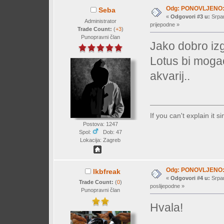
Odg: PONOVLJENO: M
Seba
«
Odgovori #3 u:
Srpan
Administrator
prijepodne »
Trade Count:
(
+3
)
Punopravni član
Jako dobro izg
Lotus bi moga
akvarij..
If you can't explain it 
Postova: 1247
Spol:
Dob: 47
Lokacija: Zagreb
Odg: PONOVLJENO: M
lkbfreak
«
Odgovori #4 u:
Srpan
Trade Count:
(
0
)
poslijepodne »
Punopravni član
Hvala!