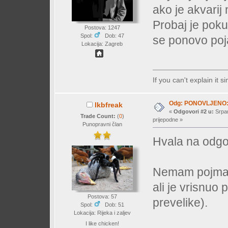
ako je akvarij n
Probaj je pokup
Postova: 1247
Spol:
Dob: 47
se ponovo poja
Lokacija: Zagreb
If you can't explain it 
Odg: PONOVLJENO: M
lkbfreak
«
Odgovori #2 u:
Srpan
Trade Count:
(
0
)
prijepodne »
Punopravni član
Hvala na odgo
Nemam pojma 
ali je vrisnuo
Postova: 57
prevelike).
Spol:
Dob: 51
Lokacija: Rijeka i zaljev
I like chicken!