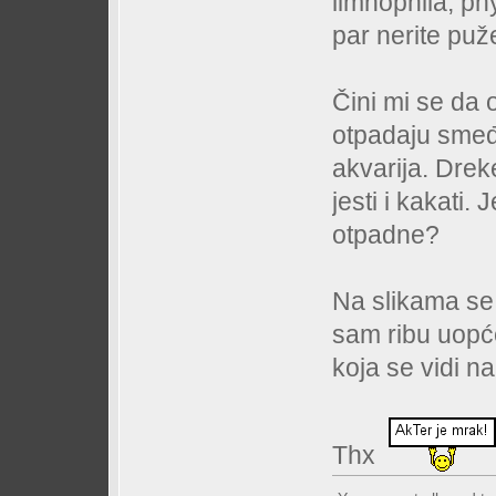
limnophila, phyl
par nerite puže
Čini mi se da o
otpadaju smeđ
akvarija. Drek
jesti i kakati.
otpadne?
Na slikama se v
sam ribu uopće
koja se vidi n
Thx