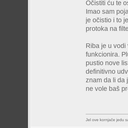
Očistiti ću te o
Imao sam poja
je očistio i to 
protoka na filt
Riba je u vodi
funkcionira. Pl
pustio nove li
definitivno udv
znam da li da j
ne vole baš pre
Jel ove kornjače jedu s