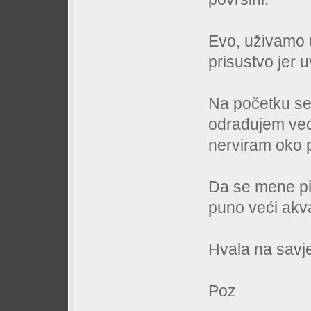
Evo, uživamo u
prisustvo jer uv
Na početku se 
odrađujem već
nerviram oko p
Da se mene pi
puno veći akva
Hvala na savj
Poz