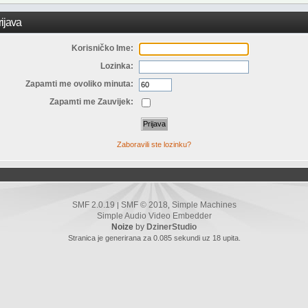
ijava
Korisničko Ime:
Lozinka:
Zapamti me ovoliko minuta:
Zapamti me Zauvijek:
Zaboravili ste lozinku?
SMF 2.0.19
SMF © 2018
Simple Machines
|
,
Simple Audio Video Embedder
Noize
by
DzinerStudio
Stranica je generirana za 0.085 sekundi uz 18 upita.