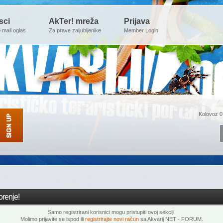
sci
AkTer! mreža
Prijava
e mali oglas
Za prave zaljubljenike
Member Login
Kolovoz 0
renje!
Samo registrirani korisnici mogu pristupiti ovoj sekciji.
Molimo prijavite se ispod ili
registrirajte novi račun
sa Akvarij NET - FORUM.