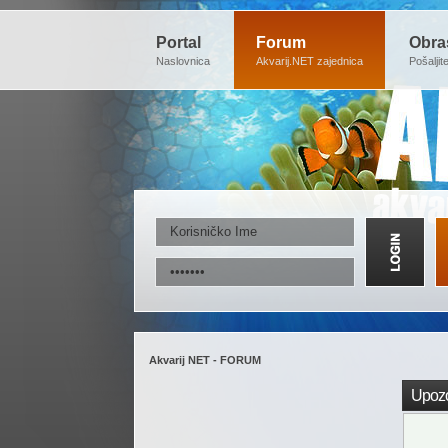
Portal
Forum
Obra
Naslovnica
Akvarij.NET zajednica
Pošaljit
Akvarij NET - FORUM
Upozo