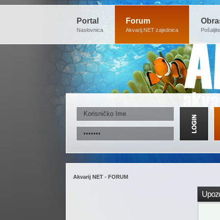
Portal
Forum
Obra
Naslovnica
Akvarij.NET zajednica
Pošaljit
Akvarij NET - FORUM
Upozo