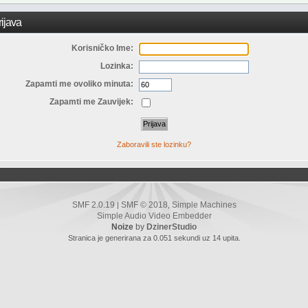
ijava
Korisničko Ime:
Lozinka:
Zapamti me ovoliko minuta:
Zapamti me Zauvijek:
Zaboravili ste lozinku?
SMF 2.0.19
SMF © 2018
Simple Machines
|
,
Simple Audio Video Embedder
Noize
by
DzinerStudio
Stranica je generirana za 0.051 sekundi uz 14 upita.