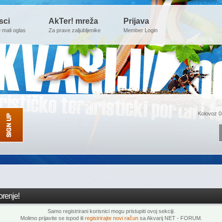
sci
AkTer! mreža
Prijava
e mali oglas
Za prave zaljubljenike
Member Login
Kolovoz 0
renje!
Samo registrirani korisnici mogu pristupiti ovoj sekciji.
Molimo prijavite se ispod ili
registrirajte novi račun
sa Akvarij NET - FORUM.