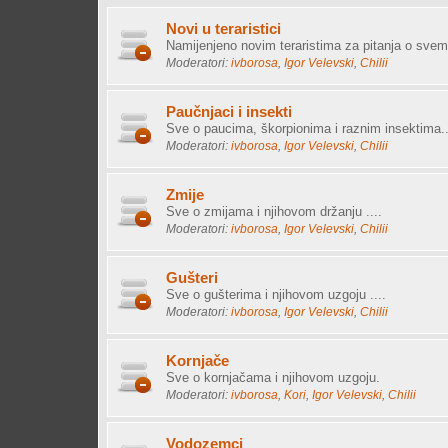
Novi u teraristici
Namijenjeno novim teraristima za pitanja o svemu
Moderatori:
ivborosa
,
Igor Velevski
,
Chilii
Paučnjaci i insekti
Sve o paucima, škorpionima i raznim insektima..
Moderatori:
ivborosa
,
Igor Velevski
,
Chilii
Zmije
Sve o zmijama i njihovom držanju ....
Moderatori:
ivborosa
,
Igor Velevski
,
Chilii
Gušteri
Sve o gušterima i njihovom uzgoju ....
Moderatori:
ivborosa
,
Igor Velevski
,
Chilii
Kornjače
Sve o kornjačama i njihovom uzgoju.
Moderatori:
ivborosa
,
Kori
,
Igor Velevski
,
Chilii
Vodozemci