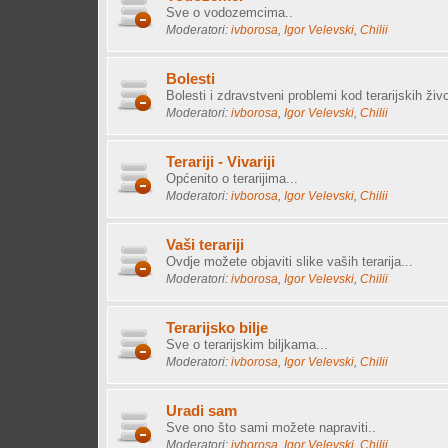
Sve o vodozemcima..
Moderatori:
ivborosa
,
Igor Velevski
,
Chilii
Bolesti
Bolesti i zdravstveni problemi kod terarijskih živo
Moderatori:
ivborosa
,
Igor Velevski
,
Chilii
Terariji - Vivariji
Općenito o terarijima...
Moderatori:
ivborosa
,
Igor Velevski
,
Chilii
Vaši terariji
Ovdje možete objaviti slike vaših terarija...
Moderatori:
ivborosa
,
Igor Velevski
,
Chilii
Terarijsko bilje
Sve o terarijskim biljkama...
Moderatori:
ivborosa
,
Igor Velevski
,
Chilii
Uradi sam
Sve ono što sami možete napraviti..
Moderatori:
ivborosa
,
Igor Velevski
,
Chilii