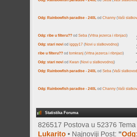
Odg: Rainbowfish paradise - 240L
od
Channy
(
Vaši slatkov
Odg: ribe u filteru??
od
Seba
(
Vrtna jezerca i ribnjaci
)
Odg: stari novi
od
igggy17
(
Novi u slatkovodnoj
)
ribe u filteru??
od
tomkranj
(
Vrtna jezerca i ribnjaci
)
Odg: stari novi
od
Kwan
(
Novi u slatkovodnoj
)
Odg: Rainbowfish paradise - 240L
od
Seba
(
Vaši slatkovod
Odg: Rainbowfish paradise - 240L
od
Channy
(
Vaši slatkov
Statistika Foruma
826517 Postova u 52376 Tema o
Lukarito
• Najnoviji Post:
"
Odg: