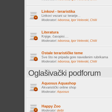
Linkovi - teraristika
Linkovi vezani uz terarije...
Moderatori:
ivborosa
,
Igor Velevski
,
Chilii
Literatura
Knjige, časopisi....
Moderatori:
ivborosa
,
Igor Velevski
,
Chilii
Ostale terarističke teme
Sve što ne pripada gore navedenim rubrikama
Moderatori:
ivborosa
,
Igor Velevski
,
Chilii
Oglašivački podforum
Aquosus Aquashop
Akvaristički online shop
Moderator:
Aquosus
Happy Zoo
Moderator:
delbi