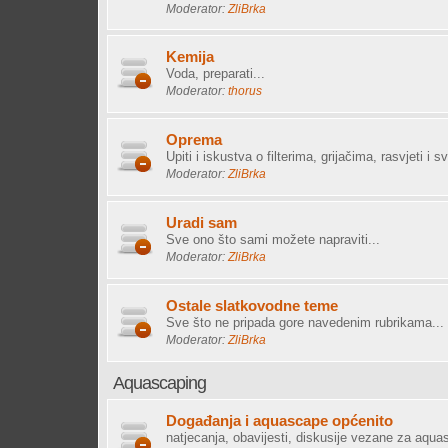
Moderator:
ZliBrka
Kemija
Voda, preparati...
Moderator:
thorus
Oprema
Upiti i iskustva o filterima, grijačima, rasvjeti i s
Moderator:
ZliBrka
Uradi sam
Sve ono što sami možete napraviti...
Moderator:
ZliBrka
Ostale slatkovodne teme
Sve što ne pripada gore navedenim rubrikama...
Moderator:
ZliBrka
Aquascaping
Događanja i aquascape općenito
natjecanja, obavijesti, diskusije vezane za aqua