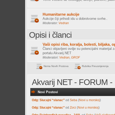
Humanitarne aukcije
Aukcije čiji prihodi idu u dobrotvorne svrhe..
Moderator:
Vedran
Opisi i članci
Vaši opisi riba, koralja, bolesti, biljaka, 
Članci objavljeni ovdje su potencijalni materijal z
portalu Akvarij.NET
Moderatori:
Vedran
,
GROF
Nema Novih Postova
Rubrika Preusmjerenja
Akvarij NET - FORUM - 
Novi Postovi
Odg: Slucajni “slanac”
od
Seba
(
Novi u morskoj
)
Odg: Slucajni “slanac”
od
Zorz
(
Novi u morskoj
)
Odg: Rainbowfish paradise - 240L
od
Seba
(
Vaši slatkovod