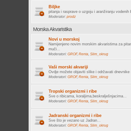
Biljke
pitanja i rasprave o uzgoju i aranžiranju vodenih 
Moderator:
prodz
Morska Akvaristika
Novi u morskoj
Namijenjeno novim morskim akvaristima za pitan
muči...
Moderatori:
GROF
,
Renta
,
Slim_okrug
Vaši morski akvariji
Ovdje možete objaviti slike i održavati dnevnike 
Moderatori:
GROF
,
Renta
,
Slim_okrug
Tropski organizmi i ribe
Sve o ribicama, koraljima,beskralješnjacima...
Moderatori:
GROF
,
Renta
,
Slim_okrug
Jadranski organizmi i ribe
Sve što je vezano uz Jadran...
Moderatori:
GROF
,
Renta
,
Slim_okrug