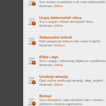
Sve vezano za prehranu svih vrsta slatkovodnih 
Moderator:
ZliBrka
Uzgoj slatkovodnih ribica
Sve o uzgoju i othrani akvarijskih ribica
Moderator:
ZliBrka
Slatkovodne bolesti
Kako prepoznati bolesne ribe i kako ih liječiti …
Moderator:
985plavi
Biljke i alge
Sve o uzgoju i održavanju biljaka te o problemim
Moderator:
ZliBrka
Uređenje akvarija
Opisi načina uređivanja akvarija, ideje, projekti...
Moderator:
ZliBrka
Biotopi
Sve o biotopima, kako domaćim tako i stranim...
alohtonim vrstama organizama...