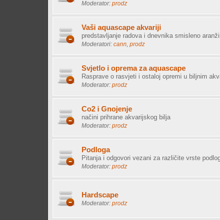
Moderator:
prodz
Vaši aquascape akvariji
predstavljanje radova i dnevnika smisleno aranžir
Moderatori:
cann
,
prodz
Svjetlo i oprema za aquascape
Rasprave o rasvjeti i ostaloj opremi u biljnim akv
Moderator:
prodz
Co2 i Gnojenje
načini prihrane akvarijskog bilja
Moderator:
prodz
Podloga
Pitanja i odgovori vezani za različite vrste pod
Moderator:
prodz
Hardscape
Moderator:
prodz