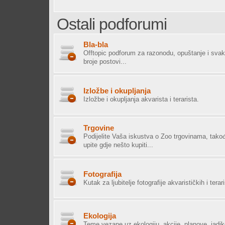
Ostali podforumi
Bla-bla
Offtopic podforum za razonodu, opuštanje i sva
broje postovi...
Izložbe i okupljanja
Izložbe i okupljanja akvarista i terarista.
Trgovine
Podijelite Vaša iskustva o Zoo trgovinama, tako
upite gdje nešto kupiti...
Fotografija
Kutak za ljubitelje fotografije akvarističkih i terar
Ekologija
Teme vezane uz ekologiju, akcije, planove, jadik