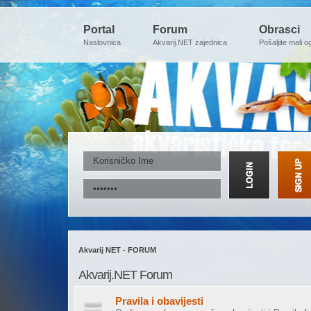
Portal
Forum
Obrasci
Naslovnica
Akvarij.NET zajednica
Pošaljite mali o
Akvarij NET - FORUM
Akvarij.NET Forum
Pravila i obavijesti