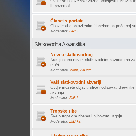
Ovdje se nalaze sve važne obavijesti i Pravila f
ih pozorno!
Članci s portala
Obavijesti o objavljenim člancima na početnoj str
Moderator:
GROF
Slatkovodna Akvaristika
Novi u slatkovodnoj
Namijenjeno novim slatkovodnim akvaristima za 
muči...
Moderatori:
cann
,
ZliBrka
Vaši slatkovodni akvariji
Ovdje možete objaviti slike i održavati dnevnike
akvarija.
Moderator:
ZliBrka
Tropske ribe
Sve o tropskim ribama i njihovom uzgoju ....
Moderator:
ZliBrka