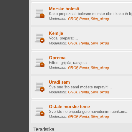
Morske bolesti
Kako prepoznati bolesne morske ribe i kako ih lije
Moderatori:
GROF
,
Renta
,
Slim_okrug
Kemija
Voda, preparati...
Moderatori:
GROF
,
Renta
,
Slim_okrug
Oprema
Filteri, grijači, rasvjeta.....
Moderatori:
GROF
,
Renta
,
Slim_okrug
Uradi sam
Sve ono što sami možete napraviti...
Moderatori:
GROF
,
Renta
,
Slim_okrug
Ostale morske teme
Sve što ne pripada gore navedenim rubrikama
Moderatori:
GROF
,
Renta
,
Slim_okrug
Teraristika