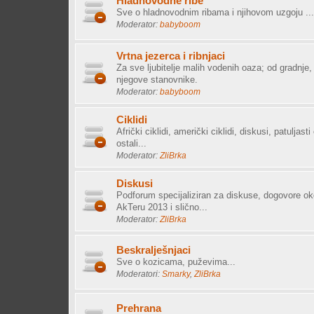
Hladnovodne ribe
Sve o hladnovodnim ribama i njihovom uzgoju ...
Moderator:
babyboom
Vrtna jezerca i ribnjaci
Za sve ljubitelje malih vodenih oaza; od gradnje
njegove stanovnike.
Moderator:
babyboom
Ciklidi
Afrički ciklidi, američki ciklidi, diskusi, patuljasti c
ostali...
Moderator:
ZliBrka
Diskusi
Podforum specijaliziran za diskuse, dogovore ok
AkTeru 2013 i slično...
Moderator:
ZliBrka
Beskralješnjaci
Sve o kozicama, puževima...
Moderatori:
Smarky
,
ZliBrka
Prehrana