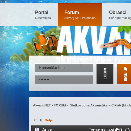
Portal
Forum
Obrasci
Naslovnica
Akvarij.NET zajednica
Pošaljite mali o
Akvarij NET - FORUM
»
Slatkovodna Akvaristika
»
Ciklidi
(Mode
Str: [
1
]
Dolje
Autor
Tema: malawi 450 l (Po