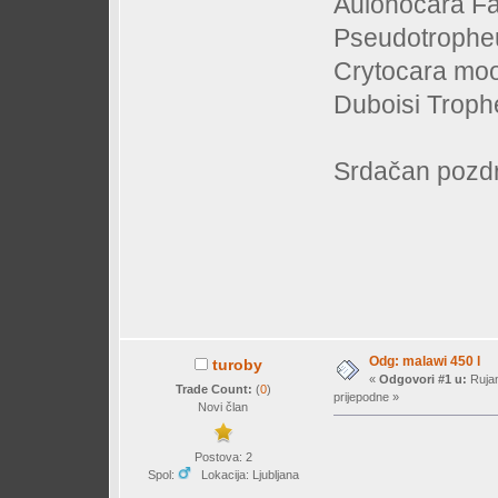
Aulonocara Fai
Pseudotrophe
Crytocara moo
Duboisi Troph
Srdačan pozd
Odg: malawi 450 l
turoby
«
Odgovori #1 u:
Rujan
Trade Count:
(
0
)
prijepodne »
Novi član
Postova: 2
Spol:
Lokacija: Ljubljana