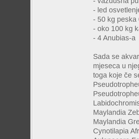
- vazdušna p
- led osvetlen
- 50 kg peska
- oko 100 kg 
- 4 Anubias-a
Sada se akvari
mjeseca u njeg
toga koje če s
Pseudotrophe
Pseudotrophe
Labidochromis
Maylandia Ze
Maylandia Gr
Cynotilapia Af