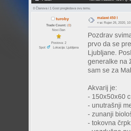
0 Članova i 1 Gost pregledava ovu temu.
malawi 450 l
turoby
«
u:
Rujan 26, 2020, 10:
Trade Count:
(
0
)
Novi član
Pozdrav svima
prvo da se pr
Postova: 2
Spol:
Lokacija: Ljubljana
Ljubljane. Pos
generalke na ž
sam se za Mala
Akvarij je:
- 150x50x60 cm
- unutrašnji me
- zunanji biološ
- tokovna črpk