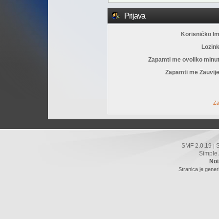
Prijava
Korisničko I
Lozin
Zapamti me ovoliko minu
Zapamti me Zauvije
Za
SMF 2.0.19
|
Simple
Noi
Stranica je gener