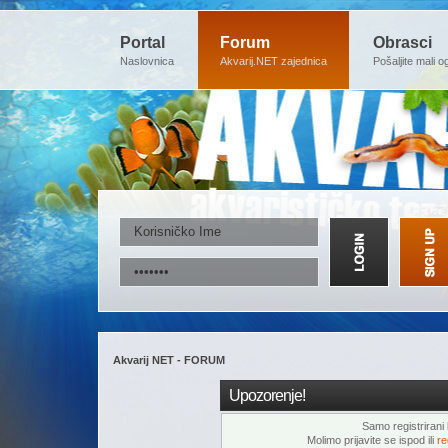
Portal
Forum
Obrasci
Naslovnica
Akvarij.NET zajednica
Pošaljite mali o
Akvarij NET - FORUM
Upozorenje!
Samo registrirani k
Molimo prijavite se ispod ili
re