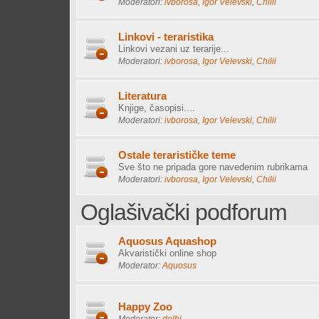
Moderatori:
ivborosa
,
Igor Velevski
,
Chilii
Linkovi - teraristika
Linkovi vezani uz terarije...
Moderatori:
ivborosa
,
Igor Velevski
,
Chilii
Literatura
Knjige, časopisi....
Moderatori:
ivborosa
,
Igor Velevski
,
Chilii
Ostale terarističke teme
Sve što ne pripada gore navedenim rubrikama
Moderatori:
ivborosa
,
Igor Velevski
,
Chilii
Oglašivački podforum
Aquosus Aquashop
Akvaristički online shop
Moderator:
Aquosus
Happy Zoo
Moderator:
delbi