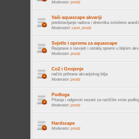
Moderator:
prodz
Vaši aquascape akvariji
predstavljanje radova i dnevnika smisleno aranžir
Moderatori:
cann
,
prodz
Svjetlo i oprema za aquascape
Rasprave o rasvjeti i ostaloj opremi u biljnim akv
Moderator:
prodz
Co2 i Gnojenje
načini prihrane akvarijskog bilja
Moderator:
prodz
Podloga
Pitanja i odgovori vezani za različite vrste pod
Moderator:
prodz
Hardscape
Moderator:
prodz