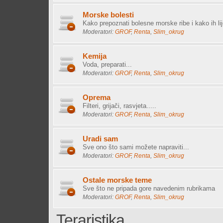
Morske bolesti
Kako prepoznati bolesne morske ribe i kako ih lije
Moderatori:
GROF
,
Renta
,
Slim_okrug
Kemija
Voda, preparati...
Moderatori:
GROF
,
Renta
,
Slim_okrug
Oprema
Filteri, grijači, rasvjeta.....
Moderatori:
GROF
,
Renta
,
Slim_okrug
Uradi sam
Sve ono što sami možete napraviti...
Moderatori:
GROF
,
Renta
,
Slim_okrug
Ostale morske teme
Sve što ne pripada gore navedenim rubrikama
Moderatori:
GROF
,
Renta
,
Slim_okrug
Teraristika