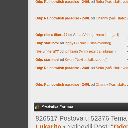
Odg: Rainbowfish paradise - 240L
od
Seba
(
Vaši slatkovod
Odg: Rainbowfish paradise - 240L
od
Channy
(
Vaši slatkov
Odg: ribe u filteru??
od
Seba
(
Vrtna jezerca i ribnjaci
)
Odg: stari novi
od
igggy17
(
Novi u slatkovodnoj
)
ribe u filteru??
od
tomkranj
(
Vrtna jezerca i ribnjaci
)
Odg: stari novi
od
Kwan
(
Novi u slatkovodnoj
)
Odg: Rainbowfish paradise - 240L
od
Seba
(
Vaši slatkovod
Odg: Rainbowfish paradise - 240L
od
Channy
(
Vaši slatkov
Statistika Foruma
826517 Postova u 52376 Tema o
Lukarito
• Najnoviji Post:
"
Odg: