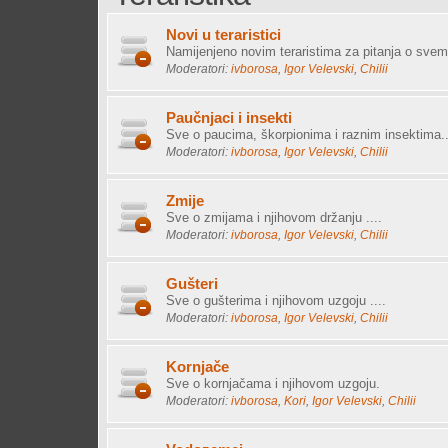
Novi u teraristici
Namijenjeno novim teraristima za pitanja o svemu
Moderatori:
ivborosa
,
Igor Velevski
,
Chilii
Paučnjaci i insekti
Sve o paucima, škorpionima i raznim insektima..
Moderatori:
ivborosa
,
Igor Velevski
,
Chilii
Zmije
Sve o zmijama i njihovom držanju ....
Moderatori:
ivborosa
,
Igor Velevski
,
Chilii
Gušteri
Sve o gušterima i njihovom uzgoju ....
Moderatori:
ivborosa
,
Igor Velevski
,
Chilii
Kornjače
Sve o kornjačama i njihovom uzgoju.
Moderatori:
ivborosa
,
Kori
,
Igor Velevski
,
Chilii