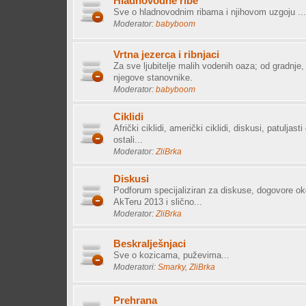
Hladnovodne ribe
Sve o hladnovodnim ribama i njihovom uzgoju ...
Moderator:
babyboom
Vrtna jezerca i ribnjaci
Za sve ljubitelje malih vodenih oaza; od gradnje
njegove stanovnike.
Moderator:
babyboom
Ciklidi
Afrički ciklidi, američki ciklidi, diskusi, patuljasti c
ostali...
Moderator:
ZliBrka
Diskusi
Podforum specijaliziran za diskuse, dogovore ok
AkTeru 2013 i slično...
Moderator:
ZliBrka
Beskralješnjaci
Sve o kozicama, puževima...
Moderatori:
Smarky
,
ZliBrka
Prehrana