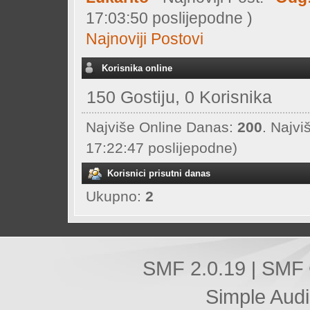
17:03:50 poslijepodne )
Najnoviji Postovi
Korisnika online
150 Gostiju, 0 Korisnika
Najviše Online Danas:
200
. Najvi
17:22:47 poslijepodne)
Korisnici prisutni danas
Ukupno:
2
SMF 2.0.19
SMF 
|
Simple Aud