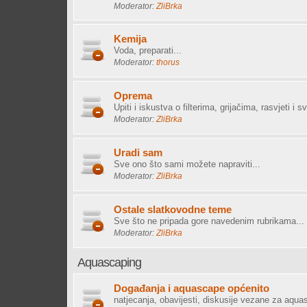
Moderator:
ZliBrka
Kemija
Voda, preparati...
Moderator:
thorus
Oprema
Upiti i iskustva o filterima, grijačima, rasvjeti i s
Moderator:
ZliBrka
Uradi sam
Sve ono što sami možete napraviti...
Moderator:
ZliBrka
Ostale slatkovodne teme
Sve što ne pripada gore navedenim rubrikama...
Moderator:
ZliBrka
Aquascaping
Događanja i aquascape općenito
natjecanja, obavijesti, diskusije vezane za aqua