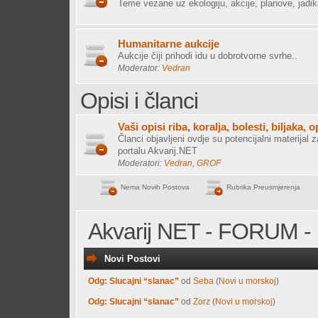
Teme vezane uz ekologiju, akcije, planove, jadik
Humanitarne aukcije
Aukcije čiji prihodi idu u dobrotvorne svrhe..
Moderator:
Vedran
Opisi i članci
Vaši opisi riba, koralja, bolesti, biljaka, 
Članci objavljeni ovdje su potencijalni materijal z
portalu Akvarij.NET
Moderatori:
Vedran
,
GROF
Nema Novih Postova
Rubrika Preusmjerenja
Akvarij NET - FORUM - 
Novi Postovi
Odg: Slucajni “slanac”
od
Seba
(
Novi u morskoj
)
Odg: Slucajni “slanac”
od
Zorz
(
Novi u morskoj
)