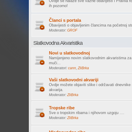
Ovdje se nalaze sve važne obavijesti i Pravila f
ih pozorno!
Članci s portala
Obavijesti o objavljenim člancima na početnoj str
Moderator:
GROF
Slatkovodna Akvaristika
Novi u slatkovodnoj
Namijenjeno novim slatkovodnim akvaristima za 
muči...
Moderatori:
cann
,
ZliBrka
Vaši slatkovodni akvariji
Ovdje možete objaviti slike i održavati dnevnike
akvarija.
Moderator:
ZliBrka
Tropske ribe
Sve o tropskim ribama i njihovom uzgoju ....
Moderator:
ZliBrka