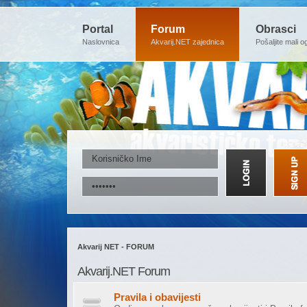
Portal
Forum
Obrasci
Naslovnica
Akvarij.NET zajednica
Pošaljite mali o
Akvarij NET - FORUM
Akvarij.NET Forum
Pravila i obavijesti