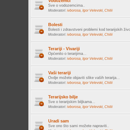
Vodozemci
Sve o vodozemcima..
Moderatori:
ivborosa
,
Igor Velevski
,
Chilii
Bolesti
Bolesti i zdravstveni problemi kod terarijskih živo
Moderatori:
ivborosa
,
Igor Velevski
,
Chilii
Terariji - Vivariji
Općenito o terarijima...
Moderatori:
ivborosa
,
Igor Velevski
,
Chilii
Vaši terariji
Ovdje možete objaviti slike vaših terarija...
Moderatori:
ivborosa
,
Igor Velevski
,
Chilii
Terarijsko bilje
Sve o terarijskim biljkama...
Moderatori:
ivborosa
,
Igor Velevski
,
Chilii
Uradi sam
Sve ono što sami možete napraviti..