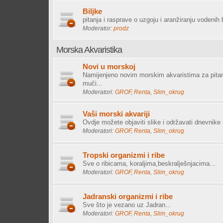
Biljke
pitanja i rasprave o uzgoju i aranžiranju vodenih 
Moderator:
prodz
Morska Akvaristika
Novi u morskoj
Namijenjeno novim morskim akvaristima za pitan
muči...
Moderatori:
GROF
,
Renta
,
Slim_okrug
Vaši morski akvariji
Ovdje možete objaviti slike i održavati dnevnike 
Moderatori:
GROF
,
Renta
,
Slim_okrug
Tropski organizmi i ribe
Sve o ribicama, koraljima,beskralješnjacima...
Moderatori:
GROF
,
Renta
,
Slim_okrug
Jadranski organizmi i ribe
Sve što je vezano uz Jadran...
Moderatori:
GROF
,
Renta
,
Slim_okrug