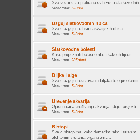
Sve vezano za prehranu svih vrsta slatkovodnih 
Moderator:
ZliBrka
Uzgoj slatkovodnih ribica
Sve o uzgoju i othrani akvarijskih ribica
Moderator:
ZliBrka
Slatkovodne bolesti
Kako prepoznati bolesne ribe i kako ih liječiti …
Moderator:
985plavi
Biljke i alge
Sve o uzgoju i održavanju biljaka te o problemim
Moderator:
ZliBrka
Uređenje akvarija
Opisi načina uređivanja akvarija, ideje, projekti...
Moderator:
ZliBrka
Biotopi
Sve o biotopima, kako domaćim tako i stranim...
alohtonim vrstama organizama...