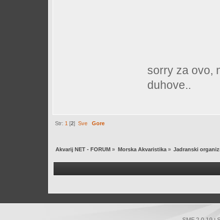
sorry za ovo,
duhove..
Str:
1
[
2
]
Sve
Gore
Akvarij NET - FORUM
»
Morska Akvaristika
»
Jadranski organizm
SMF 2.0.19
|