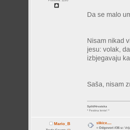
Da se malo umj
Nisam nikad vi
jesu: volak, da
izbjegavaju ka
Saša, nisam z
Split/Hrvatska
* Festina lente! *
slikice.....
Mario_B
«
Odgovori #36 u:
Velj