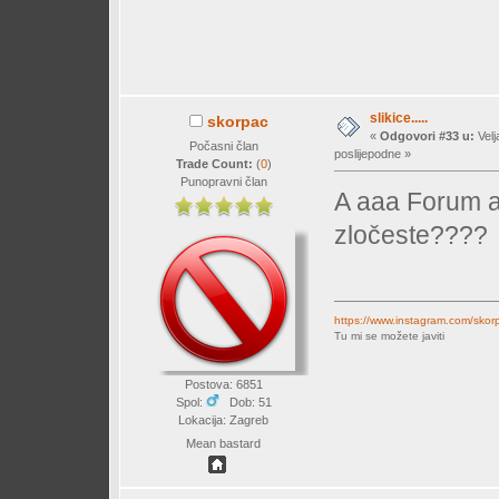
slikice.....
skorpac
«
Odgovori #33 u:
Velj
Počasni član
poslijepodne »
Trade Count:
(
0
)
Punopravni član
A aaa Forum ad
zločeste????
https://www.instagram.com/skor
Tu mi se možete javiti
Postova: 6851
Spol:
Dob: 51
Lokacija: Zagreb
Mean bastard