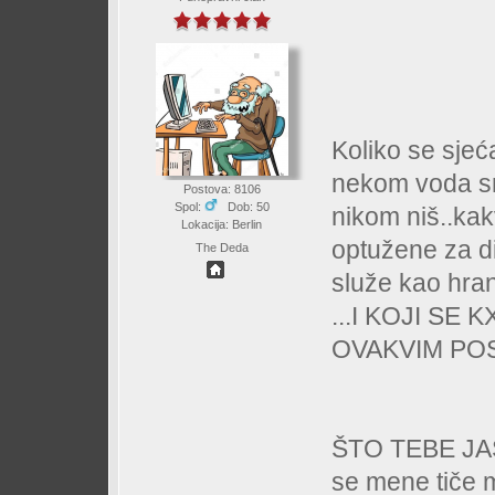
Koliko se sje
nekom voda sm
Postova: 8106
Spol:
Dob: 50
nikom niš..kak
Lokacija: Berlin
optužene za di
The Deda
služe kao hra
...I KOJI S
OVAKVIM POS
ŠTO TEBE JA
se mene tiče m