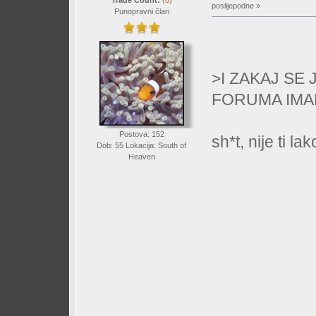
Trade Count:
(
0
)
poslijepodne »
Punopravni član
>I ZAKAJ SE
FORUMA IMAN
Postova: 152
sh*t, nije ti l
Dob: 55 Lokacija: South of
Heaven