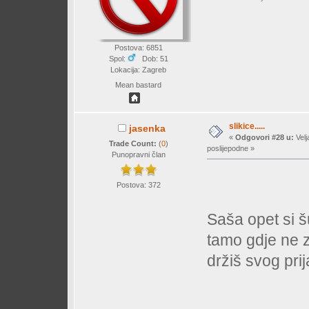
Postova: 6851
Spol:
Dob: 51
Lokacija: Zagreb
Mean bastard
slikice.....
jasenka
«
Odgovori #28 u:
Velj
Trade Count:
(
0
)
poslijepodne »
Punopravni član
Postova: 372
Saša opet si š
tamo gdje ne z
držiš svog prij