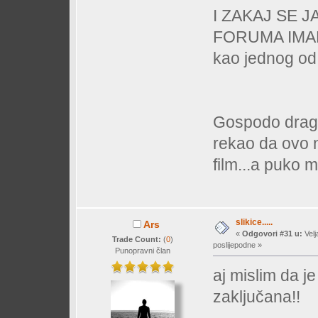
I ZAKAJ SE 
FORUMA IMAN
kao jednog od 
Gospodo draga-
rekao da ovo 
film...a puko m
slikice.....
Ars
«
Odgovori #31 u:
Velj
Trade Count:
(
0
)
poslijepodne »
Punopravni član
aj mislim da j
zaključana!!