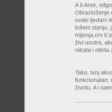
A ti Arse, odg
Obrazloženje 
svaki tjedan! A
lošem stanju, j
mijenja,crv ti 
živi unutra, a
nitrata i nitri
Tako, tvoj akvar
funkcionalan, 
životu. A i sa