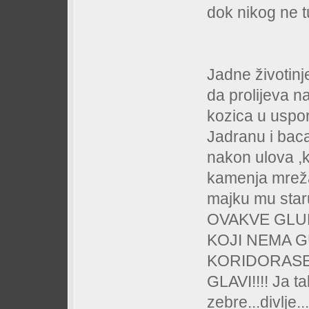
dok nikog ne t
Jadne životin
da prolijeva na
kozica u uspo
Jadranu i bac
nakon ulova ,k
kamenja mreža
majku mu sta
OVAKVE GLU
KOJI NEMA G
KORIDORASE 
GLAVI!!!! Ja t
zebre...divlje..