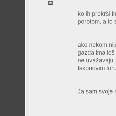
ko ih prekrši 
porotom, a to s
ako nekom nije
gazda ima loš d
ne uvažavaju..
Iskonovim foru
Ja sam svoje r