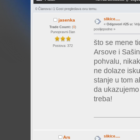
0 Članova i 1 Gost pregledava ovu temu.
slikice.....
jasenka
«
Odgovori #25 u:
Velj
Trade Count:
(
0
)
poslijepodne »
Punopravni član
što se mene ti
Postova: 372
Arsove i Sašin
pohvalu, nikako
ne dolaze iskus
stanje u tom a
da ukazujemo 
treba!
slikice.....
Ars