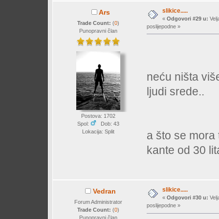
slikice.....
Ars
«
Odgovori #29 u:
Velj
Trade Count:
(
0
)
poslijepodne »
Punopravni član
neću ništa viš
ljudi srede..
Postova: 1702
Spol:
Dob: 43
Lokacija: Split
a što se mora t
kante od 30 li
slikice.....
Vedran
«
Odgovori #30 u:
Velj
Forum Administrator
poslijepodne »
Trade Count:
(
0
)
Punopravni član