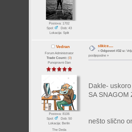
Postova: 1702
Spol:
Dob: 43
Lokacija: Split
slikice.....
Vedran
«
Odgovori #32 u:
Velj
Forum Administrator
poslijepodne »
Trade Count:
(
0
)
Punopravni član
Dakle- uskor
SA SNAGOM Z
Postova: 8106
Spol:
Dob: 50
nešto slično o
Lokacija: Berlin
The Deda