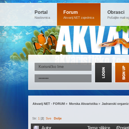
Portal
Forum
Obrasci
Naslovnica
Akvarij.NET zajednica
Pošaljite mali o
Akvarij NET - FORUM
»
Morska Akvaristika
»
Jadranski organizm
Str:
1
[
2
]
Sve
Dolje
Autor
Tema: slikice..... (Posj