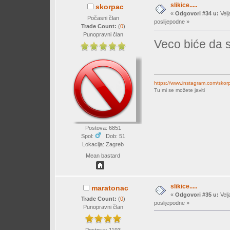
slikice.....
skorpac
«
Odgovori #34 u:
Velj
Počasni član
poslijepodne »
Trade Count:
(
0
)
Punopravni član
Veco biće da s
https://www.instagram.com/skor
Tu mi se možete javiti
Postova: 6851
Spol:
Dob: 51
Lokacija: Zagreb
Mean bastard
slikice.....
maratonac
«
Odgovori #35 u:
Velj
Trade Count:
(
0
)
poslijepodne »
Punopravni član
Postova: 1193