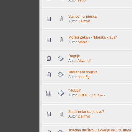
Autor
zebo
Stanovnici pjeska
Autor
Daimyo
Morski Zekan - "Morska krava"
Autor
Manitu
Dagnje
Autor
Akvarist*
Jadranska spuzva
Autor
simeZg
"Hobbit"
Autor
GROF
«
1
2
Sve
»
Zna li neko što je ovo?
Autor
Daimyo
skladno društvo u akvariju od 120 litara