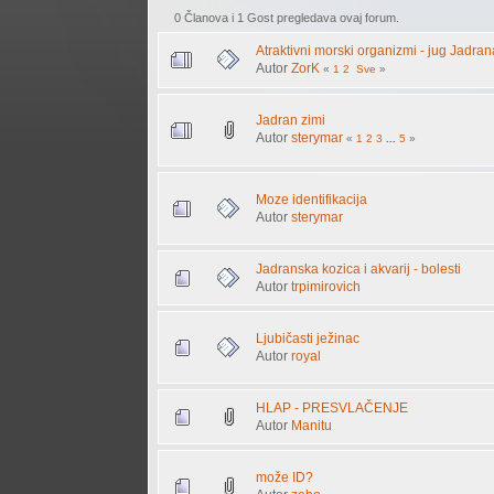
0 Članova i 1 Gost pregledava ovaj forum.
Atraktivni morski organizmi - jug Jadra
Autor
ZorK
«
1
2
Sve
»
Jadran zimi
Autor
sterymar
«
1
2
3
...
5
»
Moze identifikacija
Autor
sterymar
Jadranska kozica i akvarij - bolesti
Autor
trpimirovich
Ljubičasti ježinac
Autor
royal
HLAP - PRESVLAČENJE
Autor
Manitu
može ID?