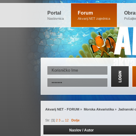
Portal
Forum
Obra
Naslovnica
Akvarij.NET zajednica
Pošaljit
Akvarij NET - FORUM
»
Morska Akvaristika
»
Jadranski o
Str: [
1
]
2
3
...
12
Dolje
Naslov
/
Autor