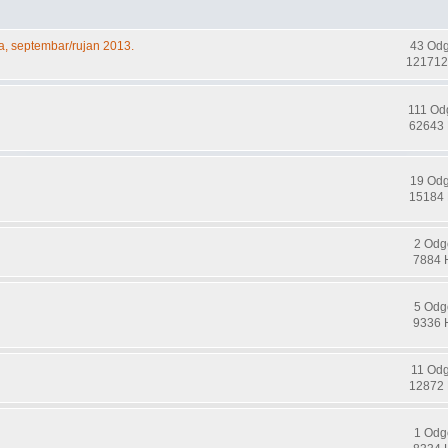
na, septembar/rujan 2013.
43 Od
121712
111 Od
62643 
19 Od
15184 
2 Odg
7884 
5 Odg
9336 
11 Od
12872 
1 Odg