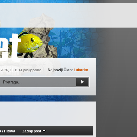
Najnoviji Član:
Lukarito
 2026, 19:11:41 poslijepodne
a
/
Hitova
Zadnji post