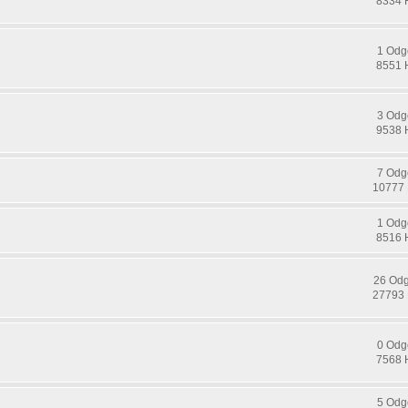
8334 
1 Odg
8551 
3 Odg
9538 
7 Odg
10777 
1 Odg
8516 
26 Od
27793 
0 Odg
7568 
5 Odg