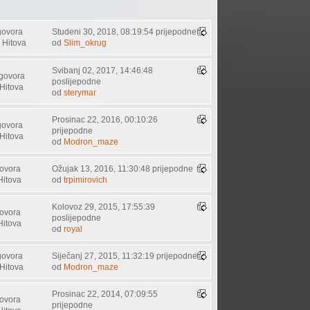
govora
Studeni 30, 2018, 08:19:54 prijepodne
 Hitova
od
Slim_okrug
Svibanj 02, 2017, 14:46:48
govora
poslijepodne
Hitova
od
sterymar
Prosinac 22, 2016, 00:10:26
govora
prijepodne
Hitova
od
Modron_maze
ovora
Ožujak 13, 2016, 11:30:48 prijepodne
Hitova
od
trpimirovich
Kolovoz 29, 2015, 17:55:39
ovora
poslijepodne
Hitova
od
royal
govora
Siječanj 27, 2015, 11:32:19 prijepodne
Hitova
od
Modron_maze
Prosinac 22, 2014, 07:09:55
ovora
prijepodne