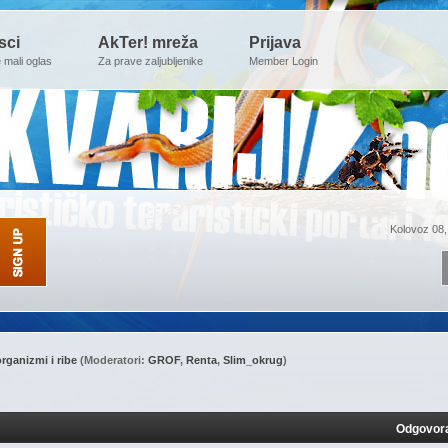
sci
AkTer! mreža
Prijava
e mali oglas
Za prave zaljubljenike
Member Login
Kolovoz 08,
rganizmi i ribe
(Moderatori:
GROF
,
Renta
,
Slim_okrug
)
Odgovor