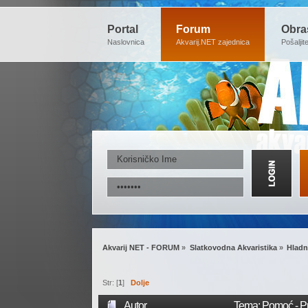
Portal
Forum
Obra
Naslovnica
Akvarij.NET zajednica
Pošaljit
Akvarij NET - FORUM
»
Slatkovodna Akvaristika
»
Hladn
Str: [
1
]
Dolje
Autor
Tema: Pomoć - Pri