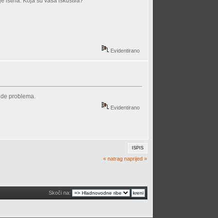
je istina. Koja su vaša iskustva?
Evidentirano
bude problema.
Evidentirano
ISPIS
« natrag
naprijed »
Skoči na: