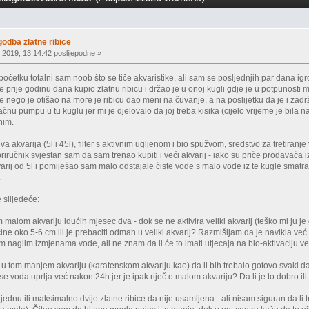
godba zlatne ribice
 2019, 13:14:42 poslijepodne »
četku totalni sam noob što se tiče akvaristike, ali sam se posljednjih par dana igr
je prije godinu dana kupio zlatnu ribicu i držao je u onoj kugli gdje je u potpunosti m
je nego je otišao na more je ribicu dao meni na čuvanje, a na poslijetku da je i za
ačnu pumpu u tu kuglu jer mi je djelovalo da joj treba kisika (cijelo vrijeme je bila
inim.
 akvarija (5l i 45l), filter s aktivnim ugljenom i bio spužvom, sredstvo za tretiranje 
priručnik svjestan sam da sam trenao kupiti i veći akvarij - iako su priče prodavača i
arij od 5l i pomiješao sam malo odstajale čiste vode s malo vode iz te kugle smatr
.
 slijedeće:
tom malom akvariju idućih mjesec dva - dok se ne aktivira veliki akvarij (teško mi ju 
eličine oko 5-6 cm ili je prebaciti odmah u veliki akvarij? Razmišljam da je navikla 
tim naglim izmjenama vode, ali ne znam da li će to imati utjecaja na bio-aktivaciju ve
ti u tom manjem akvariju (karatenskom akvariju kao) da li bih trebalo gotovo svaki da
e voda uprlja već nakon 24h jer je ipak riječ o malom akvariju? Da li je to dobro ili
š jednu ili maksimalno dvije zlatne ribice da nije usamljena - ali nisam siguran da li t