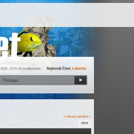
Najnoviji Član:
Lukarito
 2026, 13:51:03 poslijepodne
« natrag
naprijed »
ISPIS