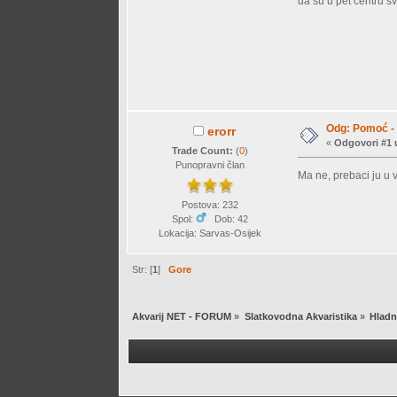
da su u pet centru s
Odg: Pomoć - 
erorr
«
Odgovori #1 
Trade Count:
(
0
)
Punopravni član
Ma ne, prebaci ju u 
Postova: 232
Spol:
Dob: 42
Lokacija: Sarvas-Osijek
Str: [
1
]
Gore
Akvarij NET - FORUM
»
Slatkovodna Akvaristika
»
Hladn