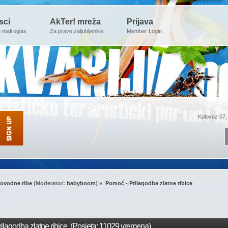
sci
AkTer! mreža
Prijava
e mali oglas
Za prave zaljubljenike
Member Login
Kolovoz 07,
ovodne ribe
(Moderator:
babyboom
) »
Pomoć - Prilagodba zlatne ribice
lagodba zlatne ribice (Posjeta: 11029 vremena)