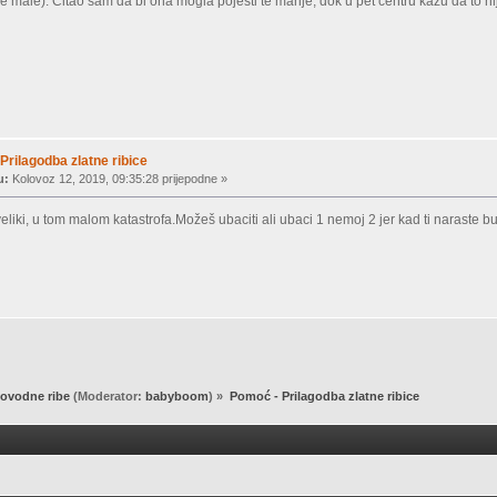
ve male). Čitao sam da bi ona mogla pojesti te manje, dok u pet centru kažu da to ni
Prilagodba zlatne ribice
u:
Kolovoz 12, 2019, 09:35:28 prijepodne »
veliki, u tom malom katastrofa.Možeš ubaciti ali ubaci 1 nemoj 2 jer kad ti naraste 
ovodne ribe
(Moderator:
babyboom
) »
Pomoć - Prilagodba zlatne ribice