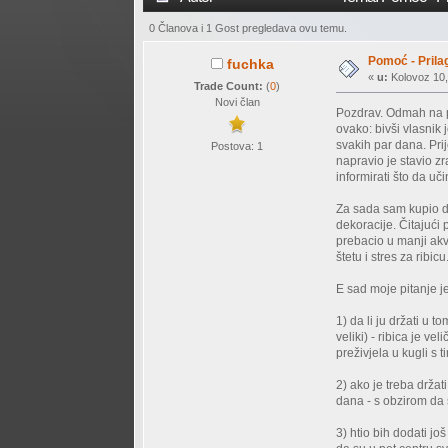
0 Članova i 1 Gost pregledava ovu temu.
Pomoć - Prila
fuchka
«
u:
Kolovoz 10,
Trade Count:
(
0
)
Novi član
Pozdrav. Odmah na po
ovako: bivši vlasnik 
svakih par dana. Pri
Postova: 1
napravio je stavio zr
informirati što da uč
Za sada sam kupio dva
dekoracije. Čitajući 
prebacio u manji akv
štetu i stres za ribicu
E sad moje pitanje je
1) da li ju držati u 
veliki) - ribica je v
preživjela u kugli s 
2) ako je treba drža
dana - s obzirom da s
3) htio bih dodati jo