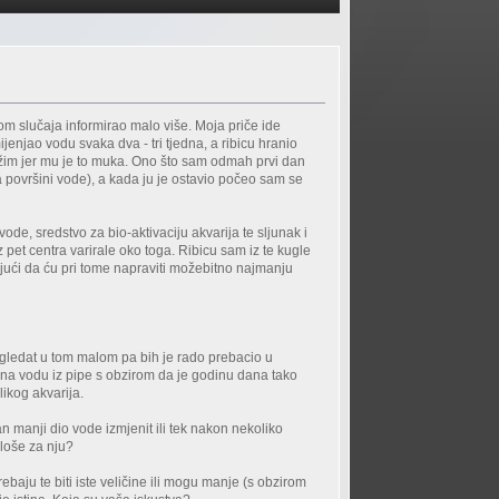
om slučaja informirao malo više. Moja priče ide
ijenjao vodu svaka dva - tri tjedna, a ribicu hranio
držim jer mu je to muka. Ono što sam odmah prvi dan
 na površini vode), a kada ju je ostavio počeo sam se
vode, sredstvo za bio-aktivaciju akvarija te sljunak i
z pet centra varirale oko toga. Ribicu sam iz te kugle
ajući da ću pri tome napraviti možebitno najmanju
je gledat u tom malom pa bih je rado prebacio u
već na vodu iz pipe s obzirom da je godinu dana tako
likog akvarija.
n manji dio vode izmjenit ili tek nakon nekoliko
 loše za nju?
rebaju te biti iste veličine ili mogu manje (s obzirom