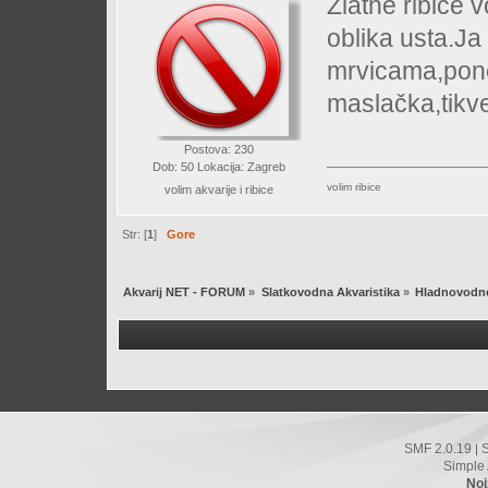
Zlatne ribice v
oblika usta.Ja
mrvicama,pon
maslačka,tikve 
Postova: 230
Dob: 50 Lokacija: Zagreb
volim ribice
volim akvarije i ribice
Str: [
1
]
Gore
Akvarij NET - FORUM
»
Slatkovodna Akvaristika
»
Hladnovodne
SMF 2.0.19
|
Simple
Noi