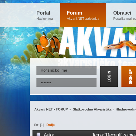
Portal
Forum
Obrasci
Naslovnica
Akvarij.NET zajednica
Pošaljite mali o
Akvarij NET - FORUM
»
Slatkovodna Akvaristika
»
Hladnovodne
Str: [
1
]
Dolje
Autor
Tema: "Recepti" za prav