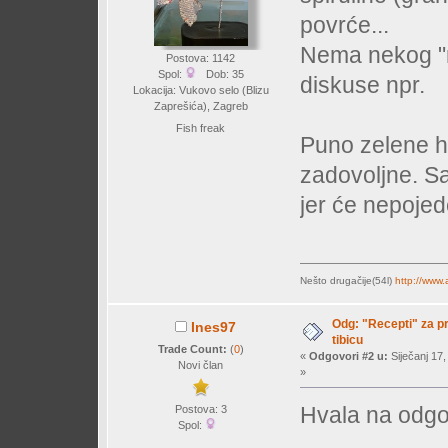
povrće...
Nema nekog "r
Postova: 1142
Spol:
Dob: 35
diskuse npr.
Lokacija: Vukovo selo (Blizu
Zaprešića), Zagreb
Fish freak
Puno zelene hra
zadovoljne. Sa
jer će nepojede
Nešto drugačije(54l)
http://www
Odg: "Recepti" za pr
Ines97
tibicu
Trade Count:
(
0
)
«
Odgovori #2 u:
Siječanj 17,
Novi član
»
Hvala na odg
Postova: 3
Spol: