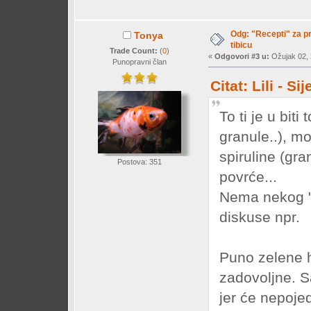
Odg: "Recepti" za pr
Tonya
tibicu
Trade Count:
(
0
)
«
Odgovori #3 u:
Ožujak 02, 
Punopravni član
Citat: Lili - S
To ti je u biti
granule..), m
spiruline (gra
Postova: 351
povrće...
Nema nekog "r
diskuse npr.
Puno zelene hr
zadovoljne. S
jer će nepojed