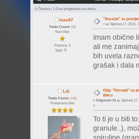
0 Članova i 1 Gost pregledava ovu temu.
"Recepti" za pravljen
Ines97
«
u:
Siječanj 17, 2015, 
Trade Count:
(
0
)
Novi član
Imam obične li
ali me zanimaj
Postova: 3
Spol:
bih uvela raz
grašak i dala m
Odg: "Recepti" za pr
Lili
tibicu
Trade Count:
(
+6
)
«
Odgovori #1 u:
Siječanj 17,
Punopravni član
»
To ti je u biti 
granule..), mo
spiruline (gran