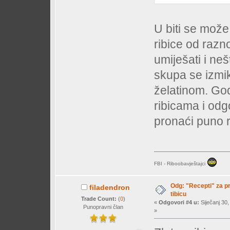
U biti se može
ribice od razn
umiješati i ne
skupa se izmi
želatinom. Go
ribicama i odg
pronaći puno r
FBI - Riboobavještajci
Odg: "Recepti" za pr
filadendron
tibicu
Trade Count:
(
0
)
«
Odgovori #4 u:
Siječanj 30,
Punopravni član
»