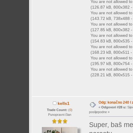
You are not allowed t
(126.87 kB, 800x382 - 
You are not allowed t
(143.72 kB, 738x488 - 
You are not allowed t
(127.85 kB, 800x382 - 
You are not allowed t
(154.83 kB, 800x535 - 
You are not allowed t
(168.23 kB, 800x511 - 
You are not allowed t
(195.97 kB, 800x754 - 
You are not allowed t
(228.21 kB, 800x515 - 
Odg: konačno 240 l z
kells1
«
Odgovori #28 u:
Sije
Trade Count:
(
0
)
poslijepodne »
Punopravni član
Super, baš me