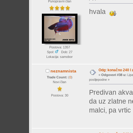
Punopravni član
hvala
Postova: 1357
Spol:
Dob: 27
Lokacija: samobor
Odg: konačno 240 l z
neznamnista
«
Odgovori #38 u:
Lipa
Trade Count:
(
0
)
poslijepodne »
Novi član
Predivan akv
Postova: 30
da uz zlatne 
malci, pa vrtic