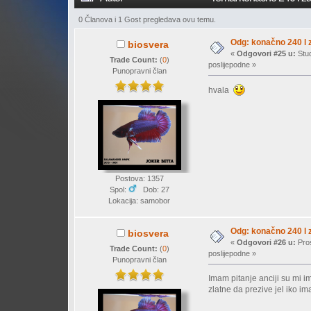
0 Članova i 1 Gost pregledava ovu temu.
Odg: konačno 240 l z
biosvera
«
Odgovori #25 u:
Stud
Trade Count:
(
0
)
poslijepodne »
Punopravni član
hvala
Postova: 1357
Spol:
Dob: 27
Lokacija: samobor
Odg: konačno 240 l z
biosvera
«
Odgovori #26 u:
Pros
Trade Count:
(
0
)
poslijepodne »
Punopravni član
Imam pitanje anciji su mi i
zlatne da prezive jel iko i