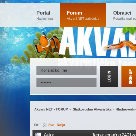
Portal
Forum
Obrasci
Naslovnica
Akvarij.NET zajednica
Pošaljite mali o
Akvarij NET - FORUM
»
Slatkovodna Akvaristika
»
Hladnovodne
Str:
1
[
2
]
Sve
Dolje
Autor
Tema: konačno 240 l za 