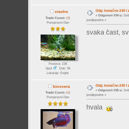
Odg: konačno 240 l z
crasho
«
Odgovori #34 u:
Svib
Trade Count:
(
0
)
poslijepodne »
Punopravni član
svaka čast, sv
Postova: 238
Spol:
Dob: 36
Lokacija: Osijek
Odg: konačno 240 l z
biosvera
«
Odgovori #35 u:
Svib
Trade Count:
(
0
)
poslijepodne »
Punopravni član
hvala