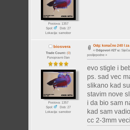
Postova: 1357
Spol:
Dob: 27
Lokacija: samobor
Odg: konačno 240 l za 
biosvera
«
Odgovori #27 u:
Siječa
Trade Count:
(
0
)
poslijepodne »
Punopravni član
evo stigle i b
ps. sad vec ma
slikano kad su 
stavim nove s
i da bio sam n
Postova: 1357
Spol:
Dob: 27
kad sam vadio 
Lokacija: samobor
cc 2-3mm vec