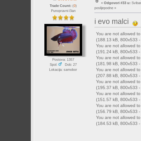
«
Odgovori #33 u:
Sviban
Trade Count:
(
0
)
poslijepodne »
Punopravni član
i evo malci
You are not allowed t
(188.13 kB, 800x533 - 
You are not allowed t
(191.24 kB, 800x533 - 
You are not allowed t
Postova: 1357
(181.98 kB, 800x533 - 
Spol:
Dob: 27
You are not allowed t
Lokacija: samobor
(207.88 kB, 800x533 - 
You are not allowed t
(195.37 kB, 800x533 - 
You are not allowed t
(151.57 kB, 800x533 - 
You are not allowed t
(156.79 kB, 800x533 - 
You are not allowed t
(184.53 kB, 800x533 - 