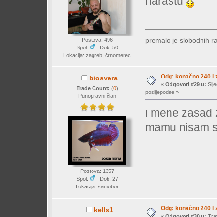
narastu
premalo je slobodnih r
Postova: 496
Spol:
Dob: 50
Lokacija: zagreb, črnomerec
Odg: konačno 240 l z
biosvera
«
Odgovori #29 u:
Sije
Trade Count:
(
0
)
poslijepodne »
Punopravni član
i mene zasad z
mamu nisam 
Postova: 1357
Spol:
Dob: 27
Lokacija: samobor
Odg: konačno 240 l z
kells1
«
Odgovori #30 u:
Trav