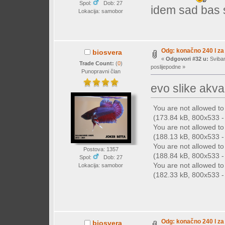
Spol:
Dob: 27
idem sad bas s
Lokacija: samobor
Odg: konačno 240 l za 
biosvera
«
Odgovori #32 u:
Sviban
Trade Count:
(
0
)
poslijepodne »
Punopravni član
evo slike akva
You are not allowed t
(173.84 kB, 800x533 - 
You are not allowed t
(188.13 kB, 800x533 - 
You are not allowed t
Postova: 1357
(188.84 kB, 800x533 - 
Spol:
Dob: 27
You are not allowed t
Lokacija: samobor
(182.33 kB, 800x533 - 
Odg: konačno 240 l za 
biosvera