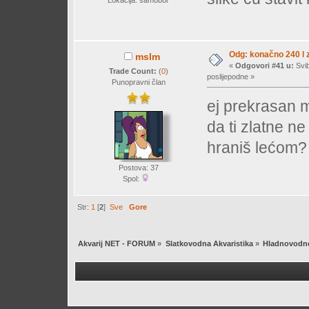
Lokacija: samobor
Odg: konačno 240 l z
mslm
«
Odgovori #41 u:
Svib
Trade Count:
(
0
)
poslijepodne »
Punopravni član
ej prekrasan m
da ti zlatne ne
hraniš lećom?
Postova: 37
Spol:
Str:
1
[
2
]
Sve
Gore
Akvarij NET - FORUM
»
Slatkovodna Akvaristika
»
Hladnovodne