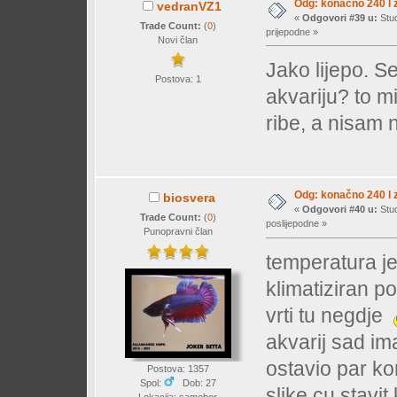
Odg: konačno 240 l z
vedranVZ1
«
Odgovori #39 u:
Stud
Trade Count:
(
0
)
prijepodne »
Novi član
Jako lijepo. S
Postova: 1
akvariju? to m
ribe, a nisam 
Odg: konačno 240 l z
biosvera
«
Odgovori #40 u:
Stud
Trade Count:
(
0
)
poslijepodne »
Punopravni član
temperatura je
klimatiziran po
vrti tu negdje
akvarij sad im
ostavio par k
Postova: 1357
Spol:
Dob: 27
slike cu stavi