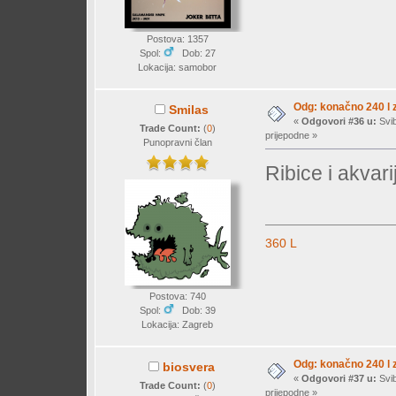
Postova: 1357
Spol:
Dob: 27
Lokacija: samobor
Odg: konačno 240 l z
Smilas
«
Odgovori #36 u:
Svib
Trade Count:
(
0
)
prijepodne »
Punopravni član
Ribice i akvari
360 L
Postova: 740
Spol:
Dob: 39
Lokacija: Zagreb
Odg: konačno 240 l z
biosvera
«
Odgovori #37 u:
Svib
Trade Count:
(
0
)
prijepodne »