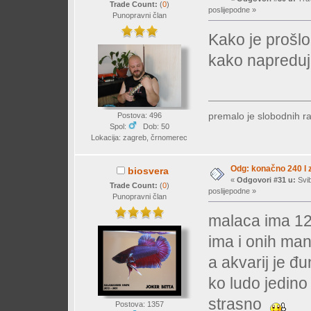
Trade Count:
(
0
)
poslijepodne »
Punopravni član
Kako je prošlo
kako napreduj
premalo je slobodnih r
Postova: 496
Spol:
Dob: 50
Lokacija: zagreb, črnomerec
Odg: konačno 240 l z
biosvera
«
Odgovori #31 u:
Svib
Trade Count:
(
0
)
poslijepodne »
Punopravni član
malaca ima 12 
ima i onih ma
a akvarij je đ
ko ludo jedino
strasno
Postova: 1357