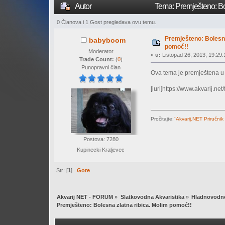
Autor
Tema: Premješteno: Bol
0 Članova i 1 Gost pregledava ovu temu.
Premješteno: Bolesna
babyboom
pomoć!!
Moderator
«
u:
Listopad 26, 2013, 19:29:
Trade Count:
(
0
)
Punopravni član
Ova tema je premještena 
[iurl]https://www.akvarij.ne
Pročitajte:
"Akvarij.NET Priručnik
Postova: 7280
Kupinecki Kraljevec
Str: [
1
]
Gore
Akvarij NET - FORUM
»
Slatkovodna Akvaristika
»
Hladnovodne
Premješteno: Bolesna zlatna ribica. Molim pomoć!!