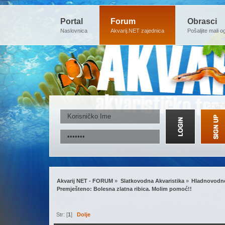
Portal
Forum
Obrasci
Naslovnica
Akvarij.NET zajednica
Pošaljite mali o
Akvarij NET - FORUM
»
Slatkovodna Akvaristika
»
Hladnovodne
Premješteno: Bolesna zlatna ribica. Molim pomoć!!
Str: [
1
]
Dolje