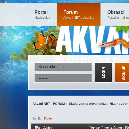
Portal
Forum
Obrasci
Naslovnica
Akvarij.NET zajednica
Pošaljite mali o
Akvarij NET - FORUM
»
Slatkovodna Akvaristika
»
Hladnovodne
Str: [
1
]
Dolje
Autor
Tema: Premješteno: Bo