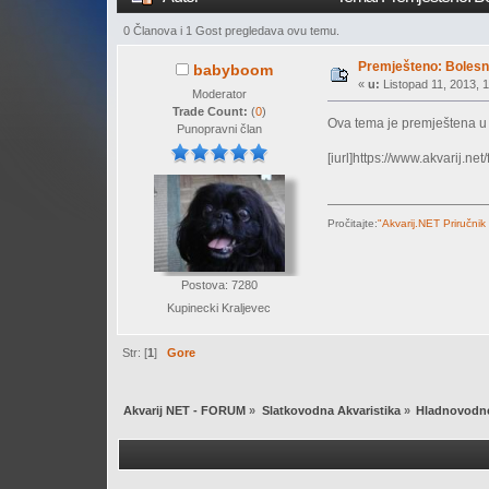
0 Članova i 1 Gost pregledava ovu temu.
Premješteno: Bolesna
babyboom
«
u:
Listopad 11, 2013, 1
Moderator
Trade Count:
(
0
)
Ova tema je premještena 
Punopravni član
[iurl]https://www.akvarij.ne
Pročitajte:
"Akvarij.NET Priručnik
Postova: 7280
Kupinecki Kraljevec
Str: [
1
]
Gore
Akvarij NET - FORUM
»
Slatkovodna Akvaristika
»
Hladnovodne