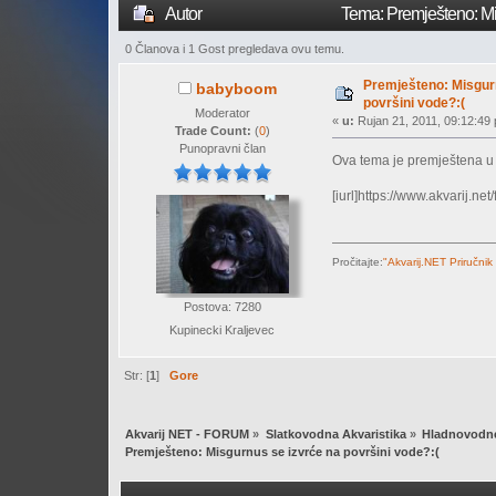
Autor
Tema: Premješteno: Mis
0 Članova i 1 Gost pregledava ovu temu.
Premješteno: Misgur
babyboom
površini vode?:(
Moderator
«
u:
Rujan 21, 2011, 09:12:49 
Trade Count:
(
0
)
Punopravni član
Ova tema je premještena 
[iurl]https://www.akvarij.ne
Pročitajte:
"Akvarij.NET Priručnik
Postova: 7280
Kupinecki Kraljevec
Str: [
1
]
Gore
Akvarij NET - FORUM
»
Slatkovodna Akvaristika
»
Hladnovodne
Premješteno: Misgurnus se izvrće na površini vode?:(