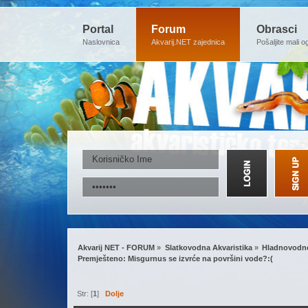
Portal
Forum
Obrasci
Naslovnica
Akvarij.NET zajednica
Pošaljite mali o
Akvarij NET - FORUM
»
Slatkovodna Akvaristika
»
Hladnovodne
Premješteno: Misgurnus se izvrće na površini vode?:(
Str: [
1
]
Dolje