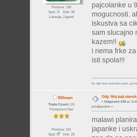
pajcolanke u 90
Postova: 190
Spol:
Dob: 38
mogucnosti. al
Lokacija: Zagreb
iskustva sa ci
sam slucajno n
kazem!!
i nema frke za 
isti spola!!!
ko nije drvo razumeo prvo, pa tek
Odg: Moj pajcolanski
90lman
«
Odgovori #34 u:
Svib
Trade Count:
(
0
)
poslijepodne »
Punopravni član
malawi planira
japanke i uskra
Postova: 231
Spol:
Dob: 29