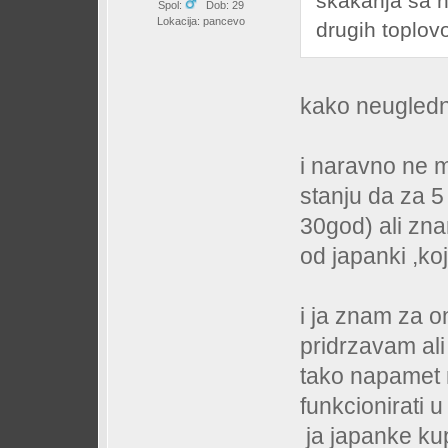
skakanja sa n
Spol:
Dob: 29
Lokacija: pancevo
drugih toplov
kako neugled
i naravno ne m
stanju da za 
30god) ali zn
od japanki ,ko
i ja znam za o
pridrzavam al
tako napamet n
funkcionirati u
ja japanke ku