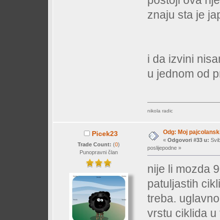
znaju sta je j
i da izvini ni
u jednom od p
nikola radic
Odg: Moj pajcolanski
Picek23
«
Odgovori #33 u:
Svib
Trade Count:
(
0
)
poslijepodne »
Punopravni član
nije li mozda 
patuljastih cik
treba. uglavno
vrstu ciklida u 