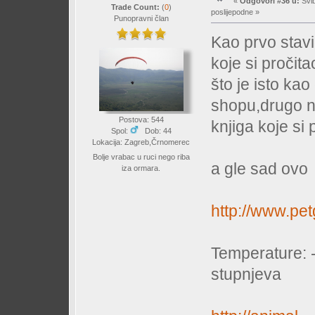
«
Odgovori #36 u:
Svib
Trade Count:
(
0
)
poslijepodne »
Punopravni član
Kao prvo stavio
koje si pročit
što je isto ka
shopu,drugo ni
Postova: 544
knjiga koje si 
Spol:
Dob: 44
Lokacija: Zagreb,Črnomerec
Bolje vrabac u ruci nego riba
a gle sad ovo
iza ormara.
http://www.petg
Temperature: - 
stupnjeva