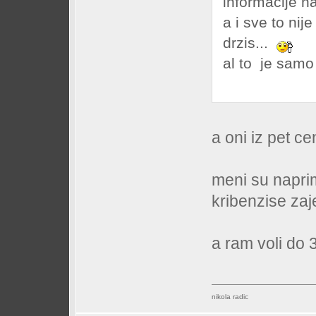
informacije n
a i sve to nij
drzis...
al to je samo
a oni iz pet c
meni su naprim
kribenzise za
a ram voli do
nikola radic