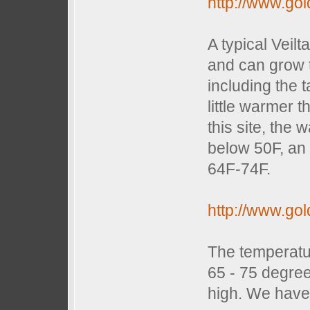
http://www.gold
A typical Veilt
and can grow t
including the t
little warmer 
this site, the 
below 50F, an
64F-74F.
http://www.gold
The temperatu
65 - 75 degree
high. We have