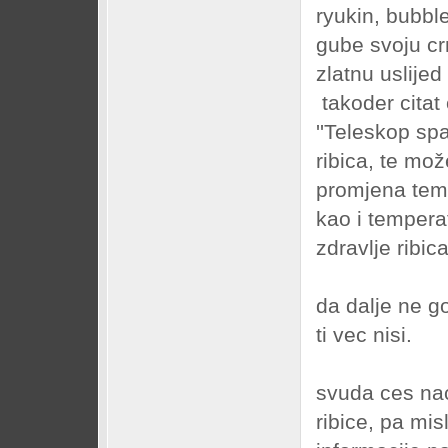
ryukin, bubbl
gube svoju crn
zlatnu uslije
takoder citat 
''Teleskop sp
ribica, te mož
promjena temp
kao i tempera
zdravlje ribica.
da dalje ne g
ti vec nisi.
svuda ces nac
ribice, pa mis