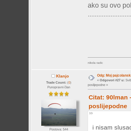
ako su ovo po
........................
nikola radic
Odg: Moj pajcolanski
Klanjo
«
Odgovori #27 u:
Svib
Trade Count:
(
0
)
poslijepodne »
Punopravni član
Citat: 90lman 
poslijepodne
i nisam slusa
Postova: 544