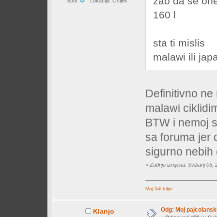
zao da se one
Spol:
Lokacija: Osijek
160 l
sta ti mislis
malawi ili ja
Definitivno ne
malawi ciklidi
BTW i nemoj se
sa foruma jer 
sigurno nebih
«
Zadnja izmjena: Svibanj 05, 
Moj 54l biljni
Odg: Moj pajcolanski
Klanjo