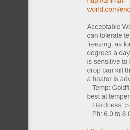
http://animal-
world.com/ency
Acceptable Wa
can tolerate 
freezing, as l
degrees a day.
is sensitive t
drop can kill t
a heater is ad
Temp: Goldfish
best at temper
Hardness: 5 
Ph: 6.0 to 8.