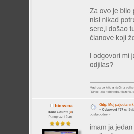
Za ovo je bilo
nisi nikad potr
sere,i došao t
članove koji že
I odgovori mi 
odjilas?
Mudrost se krije u riječima veliko
"Sinko, ako tebi treba filozofija
Odg: Moj pajcolanski
biosvera
«
Odgovori #37 u:
Svib
Trade Count:
(
0
)
poslijepodne »
Punopravni član
imam ja jedan