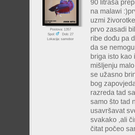
90 litraša pre
na malawi :)p
uzmi živorotke 
prvo zasadi bil
Postova: 1357
Spol:
Dob: 27
ribe dođu pa d
Lokacija: samobor
da se nemogu 
briga isto kao 
mišljenju malo 
se užasno brin
bog zapovjeda 
razreda tad s
samo što tad 
usavršavat svo
svakako ,ali č
čitat počeo sa