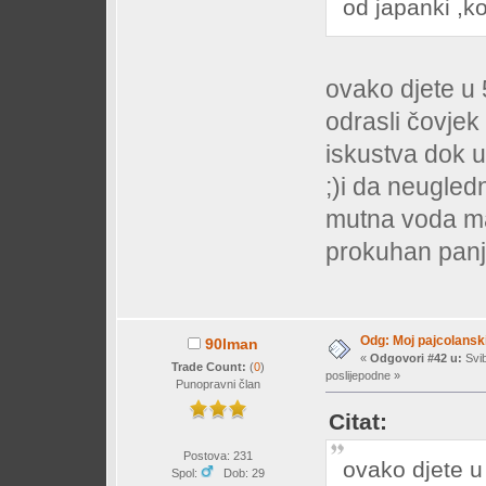
od japanki ,k
ovako djete u
odrasli čovjek
iskustva dok u
;)i da neugled
mutna voda ma 
prokuhan panj
Odg: Moj pajcolanski
90lman
«
Odgovori #42 u:
Svib
Trade Count:
(
0
)
poslijepodne »
Punopravni član
Citat:
Postova: 231
ovako djete u
Spol:
Dob: 29