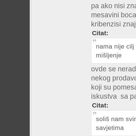
pa ako nisi zn
mesavini bocate
kribenzisi znaju
Citat:
nama nije cil
mišljenje
ovde se neradi 
nekog prodavc
koji su pomesa
iskustva sa p
Citat:
soliš nam sv
savjetima