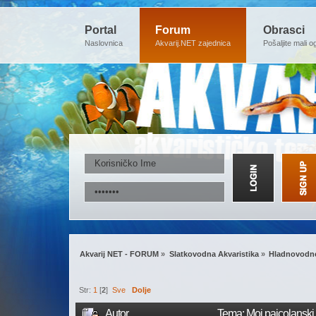
Portal
Forum
Obrasci
Naslovnica
Akvarij.NET zajednica
Pošaljite mali o
Akvarij NET - FORUM
»
Slatkovodna Akvaristika
»
Hladnovodne
Str:
1
[
2
]
Sve
Dolje
Autor
Tema: Moj pajcolanski 