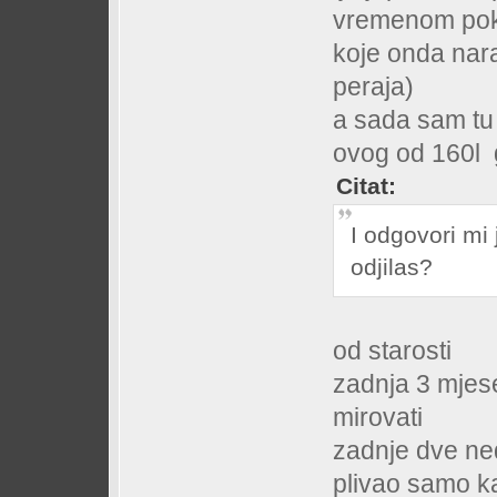
vremenom pok
koje onda nara
peraja)
a sada sam tu
ovog od 160l g
Citat:
I odgovori mi 
odjilas?
od starosti
zadnja 3 mjese
mirovati
zadnje dve ned
plivao samo k