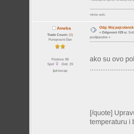
nikola radic
Odg: Moj pajcolanski
Ameba
«
Odgovori #29 u:
Svib
Trade Count:
(
0
)
poslijepodne »
Punopravni član
ako su ovo po
Postova: 86
Spol:
Dob: 29
........................
ljuti kecap
[/quote] Uprav
temperaturu i