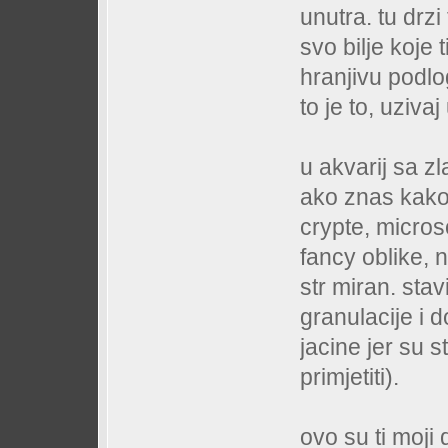
unutra. tu drz
svo bilje koje 
hranjivu podlog
to je to, uziva
u akvarij sa zl
ako znas kako 
crypte, micros
fancy oblike, n
str miran. stav
granulacije i d
jacine jer su 
primjetiti).
ovo su ti moji 