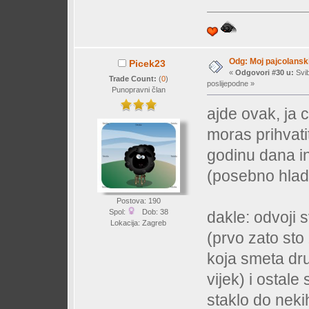
Odg: Moj pajcolanski
Picek23
«
Odgovori #30 u:
Svib
Trade Count:
(
0
)
poslijepodne »
Punopravni član
ajde ovak, ja c
moras prihvatit
godinu dana in
(posebno hlad
Postova: 190
Spol:
Dob: 38
dakle: odvoji s
Lokacija: Zagreb
(prvo zato sto 
koja smeta dru
vijek) i ostale
staklo do nekih