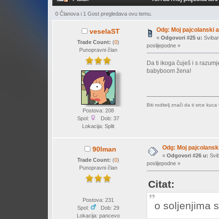
0 Članova i 1 Gost pregledava ovu temu.
Odg: Moj pajcolanski a
veselaST
«
Odgovori #25 u:
Sviban
Trade Count:
(
0
)
poslijepodne »
Punopravni član
Da ti ikoga čuješ i s razum
babyboom žena!
Biti roditelj znači da ti srce kuca 
Postova: 208
Spol:
Dob: 37
Lokacija: Split
Odg: Moj pajcolanski
90lman
«
Odgovori #26 u:
Svib
Trade Count:
(
0
)
poslijepodne »
Punopravni član
Citat:
Postova: 231
o soljenjima 
Spol:
Dob: 29
Lokacija: pancevo