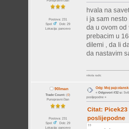
Punopravni član
hvala na save
i ja sam nesto 
Postova: 231
Spol:
Dob: 29
da u ovom od 
Lokacija: pancevo
prebacim u 160
dilemi , da li
da nastavim s
nikola radic
Odg: Moj pajcolanski
90lman
«
Odgovori #32 u:
Svib
Trade Count:
(
0
)
poslijepodne »
Punopravni član
Citat: Picek23
poslijepodne
Postova: 231
Spol:
Dob: 29
Lokacija: pancevo