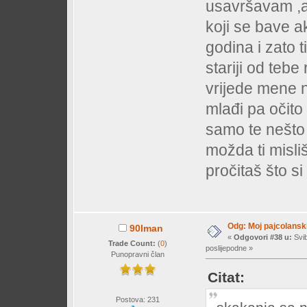
usavršavam ,a
koji se bave a
godina i zato t
stariji od tebe 
vrijede mene 
mlađi pa očito
samo te nešto
možda ti misli
pročitaš što s
Odg: Moj pajcolanski
90lman
«
Odgovori #38 u:
Svib
Trade Count:
(
0
)
poslijepodne »
Punopravni član
Citat:
Postova: 231