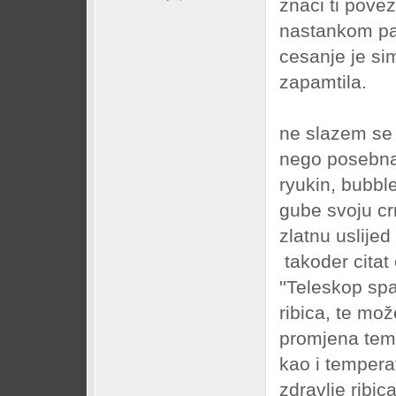
znaci ti pove
nastankom par
cesanje je si
zapamtila.
ne slazem se 
nego posebna 
ryukin, bubbl
gube svoju crn
zlatnu uslije
takoder citat 
''Teleskop sp
ribica, te mož
promjena temp
kao i tempera
zdravlje ribica.