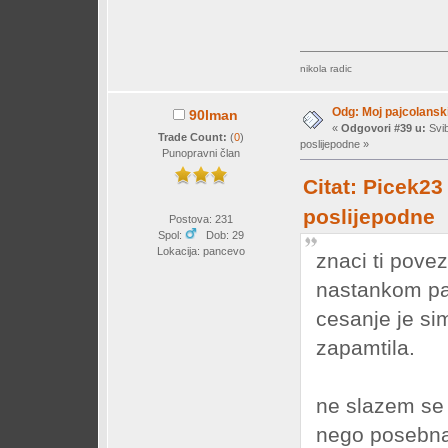
nikola radic
Odg: Moj pajcolanski
90lman
«
Odgovori #39 u:
Svib
Trade Count:
(
0
)
poslijepodne »
Punopravni član
Citat: Picek23
poslijepodne
Postova: 231
Spol:
Dob: 29
Lokacija: pancevo
znaci ti pove
nastankom par
cesanje je si
zapamtila.
ne slazem se 
nego posebna 