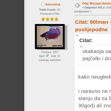
Odg: Moj pajcolanski
biosvera
«
Odgovori #41 u:
Svib
Trade Count:
(
0
)
poslijepodne »
Punopravni član
Citat: 90lman 
poslijepodne
Citat:
skakanja sa
Postova: 1357
Spol:
Dob: 27
pajčolki i d
Lokacija: samobor
kako neugle
i naravno ne 
stanju da za 
30god) ali zn