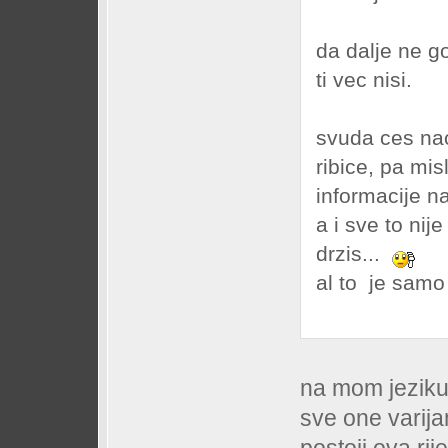
da dalje ne g
ti vec nisi.
svuda ces nac
ribice, pa mis
informacije n
a i sve to nij
drzis...
al to je samo
na mom jeziku 
sve one varijant
postoji ova rij