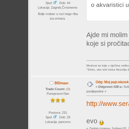
Spol:
Dob: 44
o akvaristici 
Lokacija: Zagreb,Črnomerec
Bolje vrabac u ruci nego riba
iza ormara.
Ajde mi molim t
koje si pročita
Mudrost se krije u riječima veliko
"Sinko, ako tebi treba filozofija
Odg: Moj pajcolanski
90lman
«
Odgovori #28 u:
Svib
Trade Count:
(
0
)
poslijepodne »
Punopravni član
http://www.ser
Postova: 231
Spol:
Dob: 29
evo
Lokacija: pancevo
«
Zadnja izmjena: Svibanj 05, 