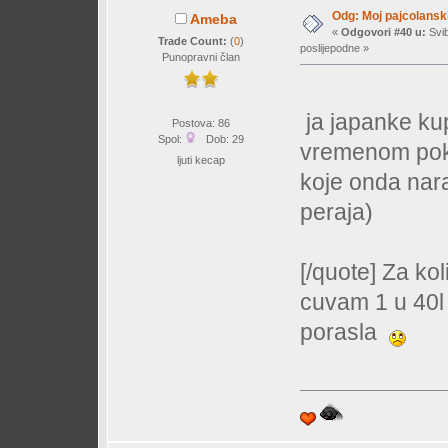
Odg: Moj pajcolanski
Ameba
«
Odgovori #40 u:
Svib
Trade Count:
(
0
)
poslijepodne »
Punopravni član
ja japanke ku
Postova: 86
Spol:
Dob: 29
vremenom pok
ljuti kecap
koje onda nara
peraja)
[/quote] Za ko
cuvam 1 u 40l o
porasla