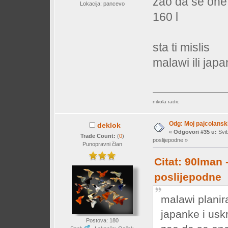
zao da se one 
Lokacija: pancevo
160 l
sta ti mislis
malawi ili jap
nikola radic
Odg: Moj pajcolanski
deklok
«
Odgovori #35 u:
Svib
Trade Count:
(
0
)
poslijepodne »
Punopravni član
Citat: 90lman 
poslijepodne
malawi planira
japanke i uskr
Postova: 180