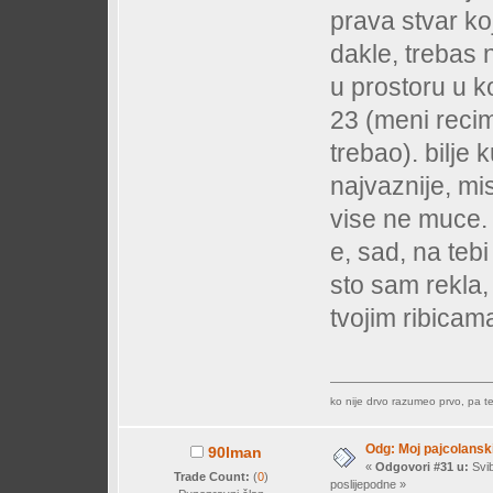
prava stvar ko
dakle, trebas no
u prostoru u 
23 (meni recim
trebao). bilje 
najvaznije, mis
vise ne muce.
e, sad, na tebi 
sto sam rekla, 
tvojim ribicam
ko nije drvo razumeo prvo, pa tek
Odg: Moj pajcolanski
90lman
«
Odgovori #31 u:
Svib
Trade Count:
(
0
)
poslijepodne »