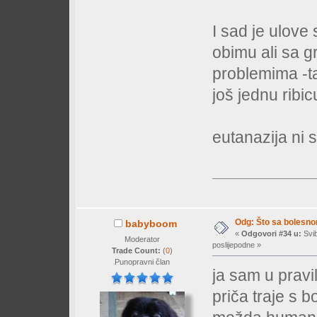
I sad je ulove
obimu ali sa g
problemima -t
još jednu ribic
eutanazija ni 
Odg: Što sa bolesn
babyboom
«
Odgovori #34 u:
Svib
Moderator
poslijepodne »
Trade Count:
(
0
)
Punopravni član
ja sam u pravil
priča traje s 