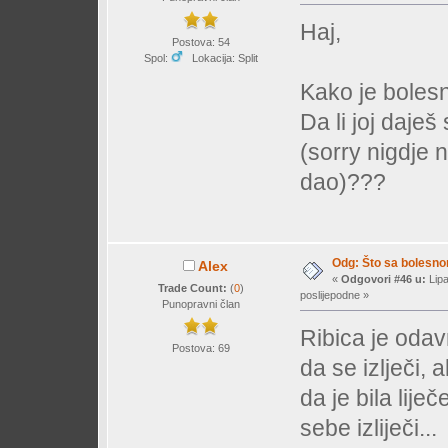
Haj,
Postova: 54
Spol:
Lokacija: Split
Kako je bolesn
Da li joj daješ
(sorry nigdje 
dao)???
Odg: Što sa bolesn
Alex
«
Odgovori #46 u:
Lipa
Trade Count:
(
0
)
poslijepodne »
Punopravni član
Ribica je oda
Postova: 69
da se izlječi, al
da je bila lij
sebe izliječi...