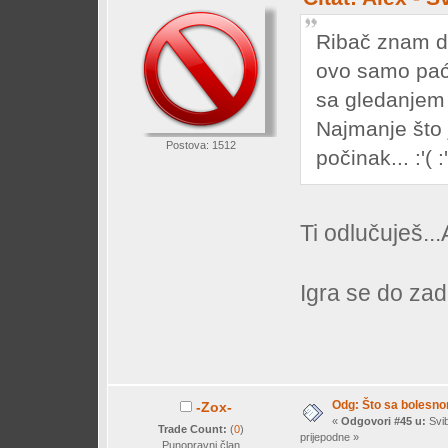
Ribač znam da
ovo samo paće
sa gledanjem o
Najmanje što 
Postova: 1512
počinak... :'( :'
Ti odlučuješ...
Igra se do zad
Odg: Što sa bolesn
-Zox-
«
Odgovori #45 u:
Svib
Trade Count:
(
0
)
prijepodne »
Punopravni član