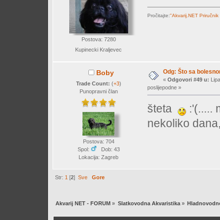
Pročitajte:
"Akvarij.NET Priručnik
Postova: 7280
Kupinecki Kraljevec
Odg: Što sa bolesn
Boby
«
Odgovori #49 u:
Lipa
Trade Count:
(
+3
)
poslijepodne »
Punopravni član
šteta
:'(....
nekoliko dana, 
Postova: 704
Spol:
Dob: 43
Lokacija: Zagreb
Str:
1
[
2
]
Sve
Gore
Akvarij NET - FORUM
»
Slatkovodna Akvaristika
»
Hladnovodne