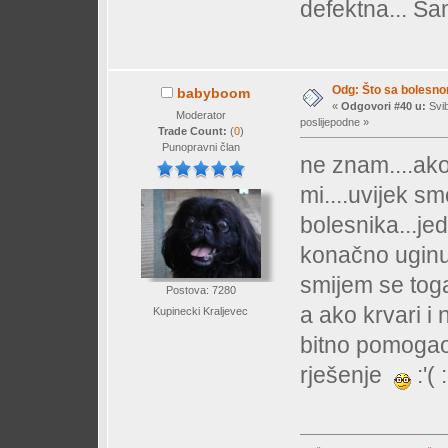
defektna... Sa
Odg: Što sa bolesn
babyboom
«
Odgovori #40 u:
Svib
Moderator
poslijepodne »
Trade Count:
(
0
)
Punopravni član
ne znam....ako
mi....uvijek s
bolesnika...jed
konačno uginul
smijem se toga n
Postova: 7280
a ako krvari i
Kupinecki Kraljevec
bitno pomogao.
rješenje
:'( :