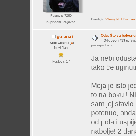
Postova: 7280
Pročitajte:
"Akvarij.NET Priručnik
Kupinecki Kraljevec
Odg: Što sa bolesn
goran.ri
«
Odgovori #33 u:
Svib
Trade Count:
(
0
)
poslijepodne »
Novi član
Ja nebi odustao
Postova: 17
tako će uginut
Moja je isto j
to na boku ! N
sam joj stavio 
potonuo, onda 
od pola i uspij
nabolje! 2 dana