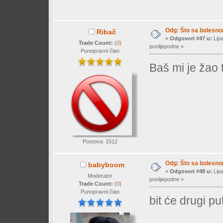
Odg: Što sa bolesn
Ribač
«
Odgovori #47 u:
Lipa
Trade Count:
(
0
)
poslijepodne »
Punopravni član
Baš mi je žao to 
Postova: 1512
Odg: Što sa bolesn
babyboom
«
Odgovori #48 u:
Lipa
Moderator
poslijepodne »
Trade Count:
(
0
)
Punopravni član
bit će drugi put