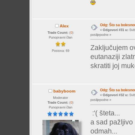
Odg: Što sa bolesn
Alex
«
Odgovori #31 u:
Svib
Trade Count:
(
0
)
poslijepodne »
Punopravni član
Zaključujem o
Postova: 69
eutanaziji zlat
skratiti joj muke..
Odg: Što sa bolesn
babyboom
«
Odgovori #32 u:
Svib
Moderator
poslijepodne »
Trade Count:
(
0
)
Punopravni član
:'( šteta...
a sad pažljivo i
odmah...