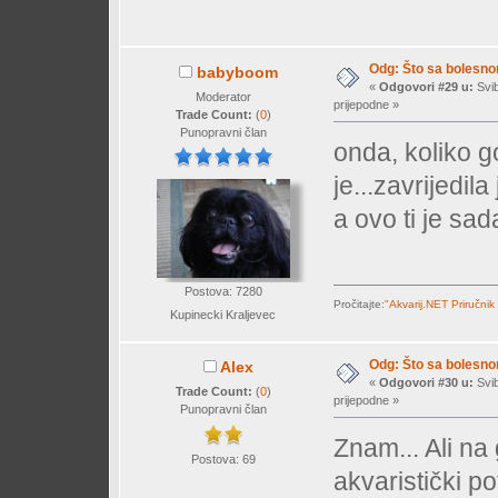
Odg: Što sa bolesn
babyboom
«
Odgovori #29 u:
Svib
Moderator
prijepodne »
Trade Count:
(
0
)
Punopravni član
onda, koliko g
je...zavrijedila
a ovo ti je sad
Postova: 7280
Pročitajte:
"Akvarij.NET Priručnik
Kupinecki Kraljevec
Odg: Što sa bolesn
Alex
«
Odgovori #30 u:
Svib
Trade Count:
(
0
)
prijepodne »
Punopravni član
Znam... Ali na
Postova: 69
akvaristički p