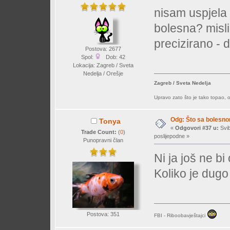
nisam uspjela v
bolesna? misli
precizirano - d
Postova: 2677
Spol:
Dob: 42
Lokacija: Zagreb / Sveta
Nedelja / Orešje
Zagreb / Sveta Nedelja
Upravo zato što je tako topao, os
Odg: Što sa bolesn
Tonya
«
Odgovori #37 u:
Svib
Trade Count:
(
0
)
poslijepodne »
Punopravni član
Ni ja još ne b
Koliko je dug
Postova: 351
FBI - Riboobavještajci