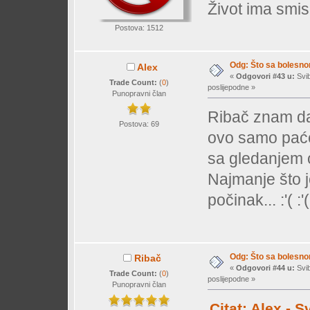
Život ima smis
Postova: 1512
Odg: Što sa bolesn
Alex
«
Odgovori #43 u:
Svib
Trade Count:
(
0
)
poslijepodne »
Punopravni član
Ribač znam da 
Postova: 69
ovo samo paće
sa gledanjem os
Najmanje što j
počinak... :'( :'(
Odg: Što sa bolesn
Ribač
«
Odgovori #44 u:
Svib
Trade Count:
(
0
)
poslijepodne »
Punopravni član
Citat: Alex - 