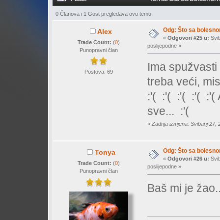
0 Članova i 1 Gost pregledava ovu temu.
Odg: Što sa bolesn
Alex
«
Odgovori #25 u:
Svib
Trade Count:
(
0
)
poslijepodne »
Punopravni član
Ima spužvasti fi
Postova: 69
treba veći, mis
:'( :'( :'( :'(
sve... :'(
«
Zadnja izmjena: Svibanj 27, 
Odg: Što sa bolesn
Tonya
«
Odgovori #26 u:
Svib
Trade Count:
(
0
)
poslijepodne »
Punopravni član
Baš mi je žao...