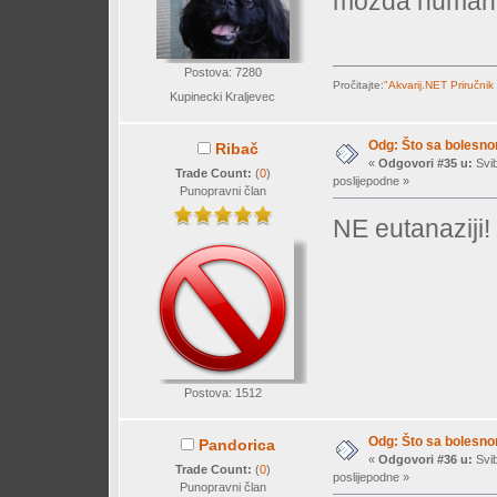
možda humanij
Postova: 7280
Pročitajte:
"Akvarij.NET Priručnik
Kupinecki Kraljevec
Odg: Što sa bolesn
Ribač
«
Odgovori #35 u:
Svib
Trade Count:
(
0
)
poslijepodne »
Punopravni član
NE eutanaziji!
Postova: 1512
Odg: Što sa bolesn
Pandorica
«
Odgovori #36 u:
Svib
Trade Count:
(
0
)
poslijepodne »
Punopravni član