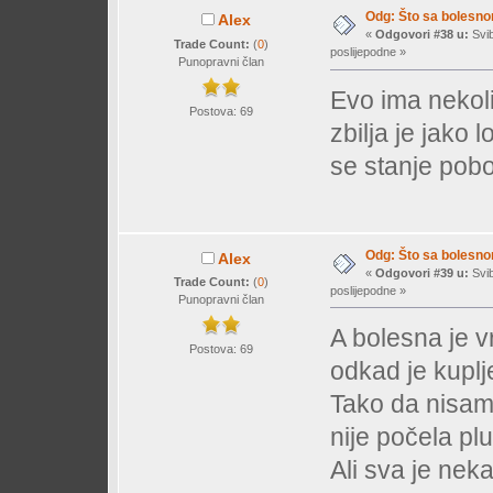
Odg: Što sa bolesn
Alex
«
Odgovori #38 u:
Svib
Trade Count:
(
0
)
poslijepodne »
Punopravni član
Evo ima nekoli
Postova: 69
zbilja je jako
se stanje pobol
Odg: Što sa bolesn
Alex
«
Odgovori #39 u:
Svib
Trade Count:
(
0
)
poslijepodne »
Punopravni član
A bolesna je v
Postova: 69
odkad je kuplj
Tako da nisam 
nije počela plu
Ali sva je nek