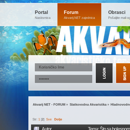
Portal
Forum
Obrasci
Naslovnica
Akvarij.NET zajednica
Pošaljite mali o
Akvarij NET - FORUM
»
Slatkovodna Akvaristika
»
Hladnovodne
Str:
1
[
2
]
Sve
Dolje
Autor
Tema: Što sa bolesnom