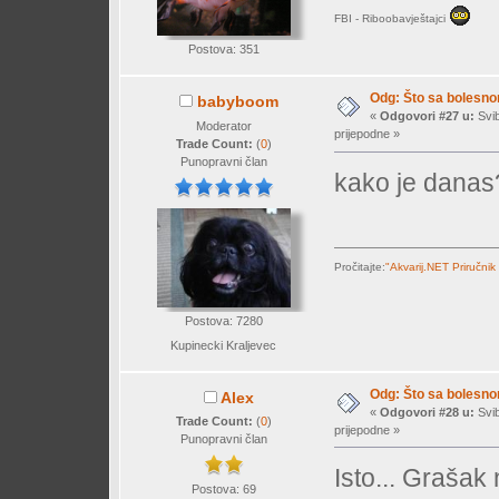
FBI - Riboobavještajci
Postova: 351
Odg: Što sa bolesn
babyboom
«
Odgovori #27 u:
Svib
Moderator
prijepodne »
Trade Count:
(
0
)
Punopravni član
kako je danas
Pročitajte:
"Akvarij.NET Priručnik
Postova: 7280
Kupinecki Kraljevec
Odg: Što sa bolesn
Alex
«
Odgovori #28 u:
Svib
Trade Count:
(
0
)
prijepodne »
Punopravni član
Isto... Grašak 
Postova: 69