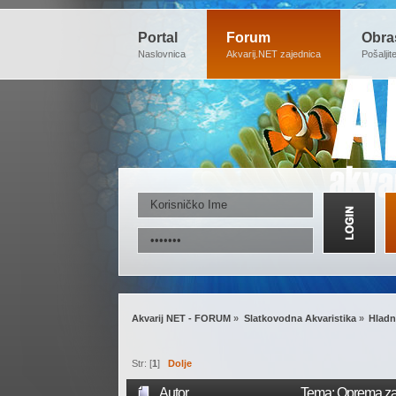
Portal
Forum
Obra
Naslovnica
Akvarij.NET zajednica
Pošaljit
Akvarij NET - FORUM
»
Slatkovodna Akvaristika
»
Hladn
Str: [
1
]
Dolje
Autor
Tema: Oprema za 