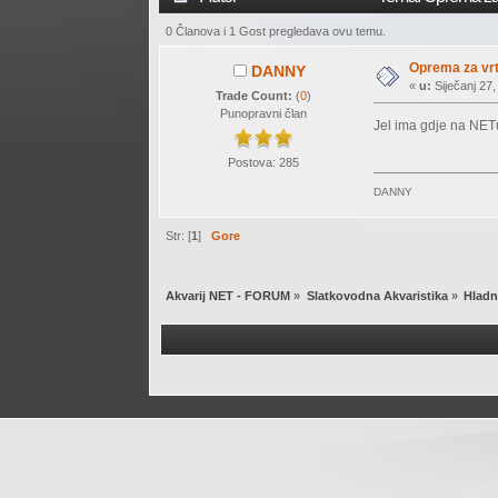
0 Članova i 1 Gost pregledava ovu temu.
Oprema za vrt
DANNY
«
u:
Siječanj 27,
Trade Count:
(
0
)
Punopravni član
Jel ima gdje na NETu 
Postova: 285
DANNY
Str: [
1
]
Gore
Akvarij NET - FORUM
»
Slatkovodna Akvaristika
»
Hladn