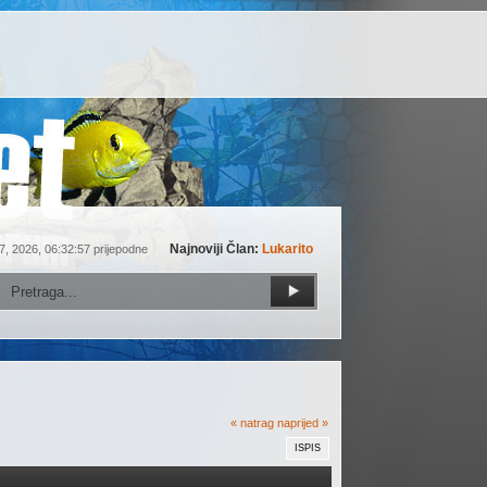
Najnoviji Član:
Lukarito
7, 2026, 06:32:57 prijepodne
« natrag
naprijed »
ISPIS