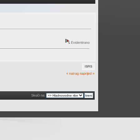
Evidentirano
ISPIS
« natrag
naprijed »
Skoči na: