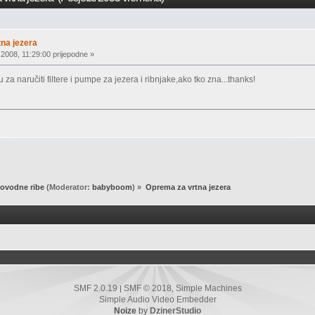
na jezera
 2008, 11:29:00 prijepodne »
za naručiti filtere i pumpe za jezera i ribnjake,ako tko zna...thanks!
ovodne ribe
(Moderator:
babyboom
) »
Oprema za vrtna jezera
SMF 2.0.19
SMF © 2018
Simple Machines
|
,
Simple Audio Video Embedder
Noize
by
DzinerStudio