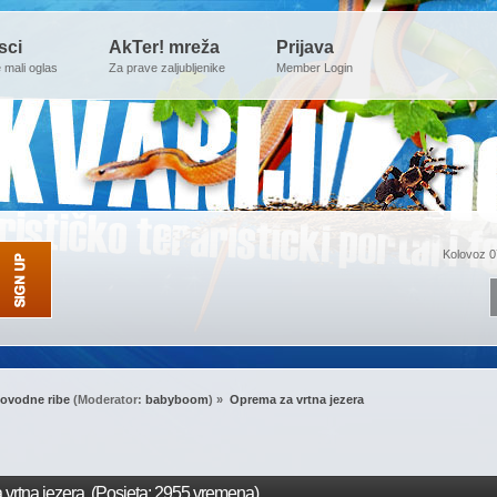
sci
AkTer! mreža
Prijava
e mali oglas
Za prave zaljubljenike
Member Login
Kolovoz 0
ovodne ribe
(Moderator:
babyboom
) »
Oprema za vrtna jezera
vrtna jezera (Posjeta: 2955 vremena)