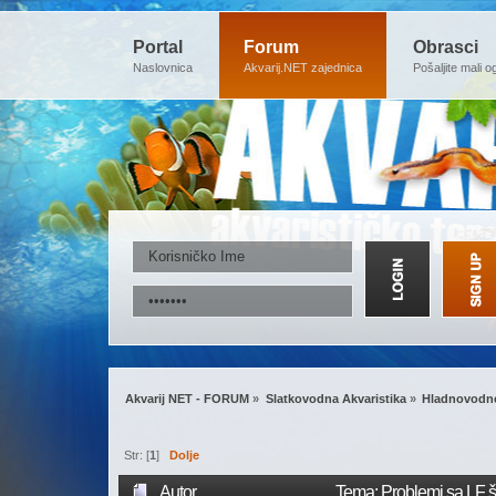
Portal
Forum
Obrasci
Naslovnica
Akvarij.NET zajednica
Pošaljite mali o
Akvarij NET - FORUM
»
Slatkovodna Akvaristika
»
Hladnovodne
Str: [
1
]
Dolje
Autor
Tema: Problemi sa LF 