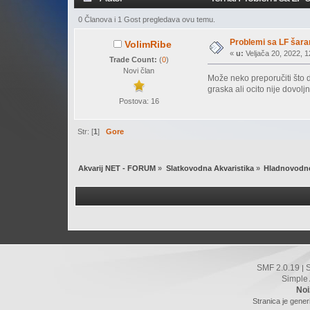
0 Članova i 1 Gost pregledava ovu temu.
Problemi sa LF šar
VolimRibe
«
u:
Veljača 20, 2022, 1
Trade Count:
(
0
)
Novi član
Može neko preporučiti što 
graska ali ocito nije dovoljn
Postova: 16
Str: [
1
]
Gore
Akvarij NET - FORUM
»
Slatkovodna Akvaristika
»
Hladnovodne
SMF 2.0.19
|
Simple
Noi
Stranica je gener