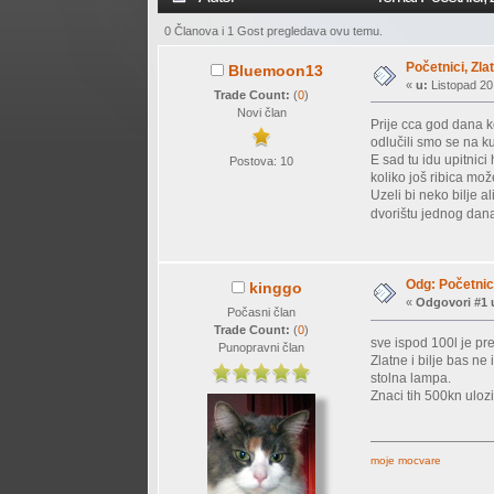
0 Članova i 1 Gost pregledava ovu temu.
Početnici, Zla
Bluemoon13
«
u:
Listopad 20
Trade Count:
(
0
)
Novi član
Prije cca god dana kć
odlučili smo se na k
E sad tu idu upitnic
Postova: 10
koliko još ribica mož
Uzeli bi neko bilje 
dvorištu jednog dana
Odg: Početnici
kinggo
«
Odgovori #1 
Počasni član
Trade Count:
(
0
)
sve ispod 100l je pre
Punopravni član
Zlatne i bilje bas n
stolna lampa.
Znaci tih 500kn ulozit
moje mocvare