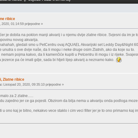
tne ribice
, 2020, 01:14:59 prijepodne »
er je dobila na poklon manji akvarij i u njemu dvije zlatne ribice. Svjesni da im je t
upovinu novog akvarija.
i hahahah, gledali smo u PetCentru ovaj AQUAEL Akvarijski set Leddy Day&Night 60,
e unutra s ove dvije naše, da li mogu i neke druge osim Zlatnih, ako da koje su to.
ali nemam pojma kakvo, da li kamenčiće kupiti u Petcentru ili mogu i iz rijeke. Svaj
 jezerce pa će imati gdje, sada bi htjeli lijep akvarij a neznamo kako.
, Zlatne ribice
u:
Listopad 20, 2020, 09:35:10 prijepodne »
malo za 2 zlatne......
e idu zajedno jer ce ga pojesti. Obzirom da bilja nema u akvariju onda podloga moze b
i u ono kaj je bitno, nekakvo vece staklo i cim veci filter jer je to ono primarno kaj i