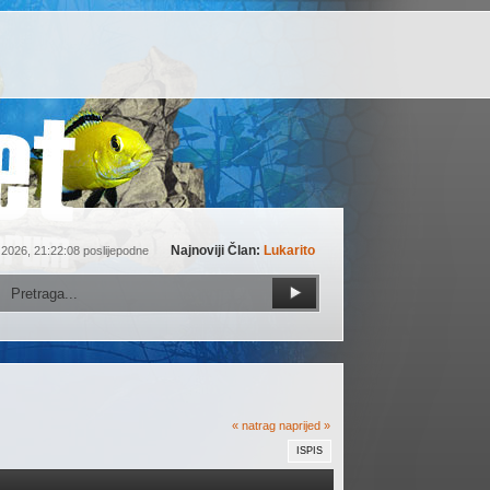
Najnoviji Član:
Lukarito
 2026, 21:22:08 poslijepodne
« natrag
naprijed »
ISPIS