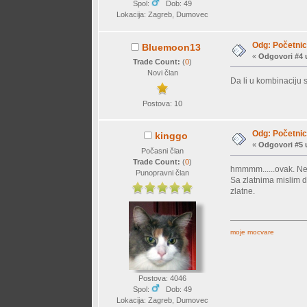
Spol:
Dob: 49
Lokacija: Zagreb, Dumovec
Odg: Početnici
Bluemoon13
«
Odgovori #4 
Trade Count:
(
0
)
Novi član
Da li u kombinaciju 
Postova: 10
Odg: Početnici
kinggo
«
Odgovori #5 
Počasni član
Trade Count:
(
0
)
hmmmm......ovak. Ne 
Punopravni član
Sa zlatnima mislim da
zlatne.
moje mocvare
Postova: 4046
Spol:
Dob: 49
Lokacija: Zagreb, Dumovec