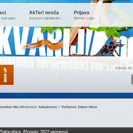
sci
AkTer! mreža
Prijava
e mali oglas
Za prave zaljubljenike
Member Login
Kolovoz 08,
ovodne ribe
(Moderator:
babyboom
) »
Početnici, Zlatne ribice
Zlatne ribice (Posjeta: 7822 vremena)