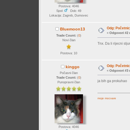
Postova: 4046
Spol:
Dob: 49
Lokacija: Zagreb, Dumovec
Odg: Početnici
Bluemoon13
«
Odgovori #2 
Trade Count:
(
0
)
Novi član
Tnx. Da li rijecni sl
Postova: 10
Odg: Početnici
kinggo
«
Odgovori #3 
Počasni član
Trade Count:
(
0
)
ja bih ga prokuhao
Punopravni član
moje mocvare
Postova: 4046