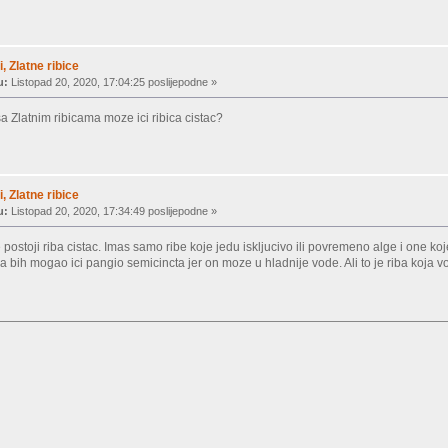
, Zlatne ribice
u:
Listopad 20, 2020, 17:04:25 poslijepodne »
sa Zlatnim ribicama moze ici ribica cistac?
, Zlatne ribice
u:
Listopad 20, 2020, 17:34:49 poslijepodne »
postoji riba cistac. Imas samo ribe koje jedu iskljucivo ili povremeno alge i one k
 bih mogao ici pangio semicincta jer on moze u hladnije vode. Ali to je riba koja vo