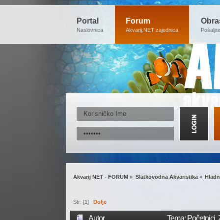
Portal
Forum
Obra
Naslovnica
Akvarij.NET zajednica
Pošaljit
Akvarij NET - FORUM
»
Slatkovodna Akvaristika
»
Hladn
Str: [
1
]
Dolje
Autor
Tema: Početnici, 