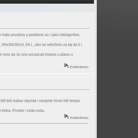
o malo prostora a predivne su i jako inteligentne,
 60x30x30cm, 54 L, ako se odlučimo za taj da li i
esni smo da će one porast,ali imamo u planu u
Evidentirano
iti bilo kakav sljunak i rasvjeta moze biti lampa
m treba. Prostor i cista voda.
Evidentirano