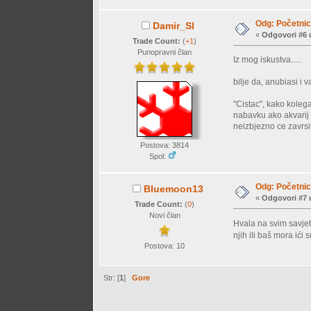
Odg: Početnici
Damir_Sl
«
Odgovori #6 
Trade Count:
(
+1
)
Punopravni član
Iz mog iskustva.....
bilje da, anubiasi i 
"Cistac", kako kolega
nabavku ako akvarij 
neizbjezno ce zavrsit
Postova: 3814
Spol:
Odg: Početnici
Bluemoon13
«
Odgovori #7 
Trade Count:
(
0
)
Novi član
Hvala na svim savje
njih ili baš mora ići 
Postova: 10
Str: [
1
]
Gore