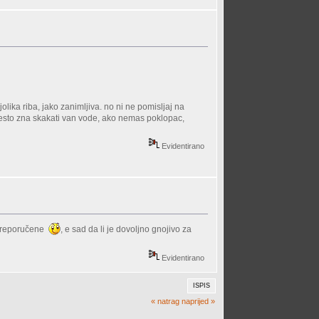
olika riba, jako zanimljiva. no ni ne pomisljaj na
cesto zna skakati van vode, ako nemas poklopac,
Evidentirano
o preporučene
, e sad da li je dovoljno gnojivo za
Evidentirano
ISPIS
« natrag
naprijed »