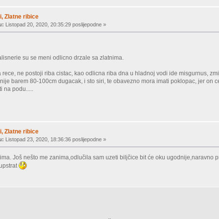
, Zlatne ribice
u:
Listopad 20, 2020, 20:35:29 poslijepodne »
valisnerie su se meni odlicno drzale sa zlatnima.
 rece, ne postoji riba cistac, kao odlicna riba dna u hladnoj vodi ide misgurnus, zmij
nije barem 80-100cm dugacak, i sto siri, te obavezno mora imati poklopac, jer on 
i na podu.....
, Zlatne ribice
u:
Listopad 23, 2020, 18:36:36 poslijepodne »
tima. Još nešto me zanima,odlučila sam uzeti biljčice bit će oku ugodnije,naravn
supstrat