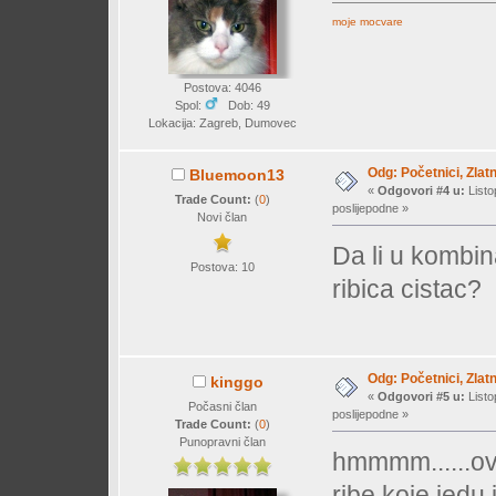
moje mocvare
Postova: 4046
Spol:
Dob: 49
Lokacija: Zagreb, Dumovec
Odg: Početnici, Zlatn
Bluemoon13
«
Odgovori #4 u:
Listo
Trade Count:
(
0
)
poslijepodne »
Novi član
Da li u kombin
Postova: 10
ribica cistac?
Odg: Početnici, Zlatn
kinggo
«
Odgovori #5 u:
Listo
Počasni član
poslijepodne »
Trade Count:
(
0
)
Punopravni član
hmmmm......ova
ribe koje jedu 