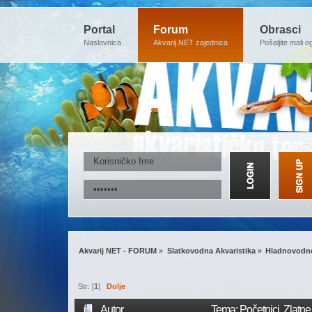
Portal
Forum
Obrasci
Naslovnica
Akvarij.NET zajednica
Pošaljite mali o
Akvarij NET - FORUM
»
Slatkovodna Akvaristika
»
Hladnovodne
Str: [
1
]
Dolje
Autor
Tema: Početnici, Zlatne