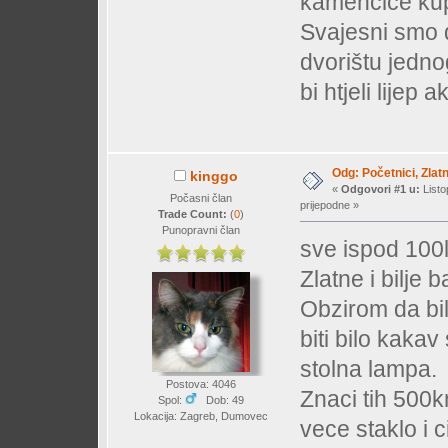
kamenčiće kupit
Svajesni smo 
dvorištu jedno
bi htjeli lije
Odg: Početnici, Zlatn
kinggo
«
Odgovori #1 u:
Listo
Počasni član
prijepodne »
Trade Count:
(
0
)
Punopravni član
sve ispod 100l 
Zlatne i bilje 
Obzirom da bi
biti bilo kakav
stolna lampa.
Postova: 4046
Znaci tih 500kn
Spol:
Dob: 49
Lokacija: Zagreb, Dumovec
vece staklo i c