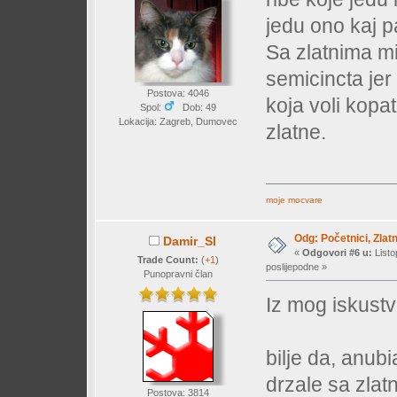
jedu ono kaj 
Sa zlatnima mi
semicincta jer 
Postova: 4046
koja voli kopa
Spol:
Dob: 49
Lokacija: Zagreb, Dumovec
zlatne.
moje mocvare
Odg: Početnici, Zlatn
Damir_Sl
«
Odgovori #6 u:
Listo
Trade Count:
(
+1
)
poslijepodne »
Punopravni član
Iz mog iskustva
bilje da, anubi
drzale sa zlat
Postova: 3814