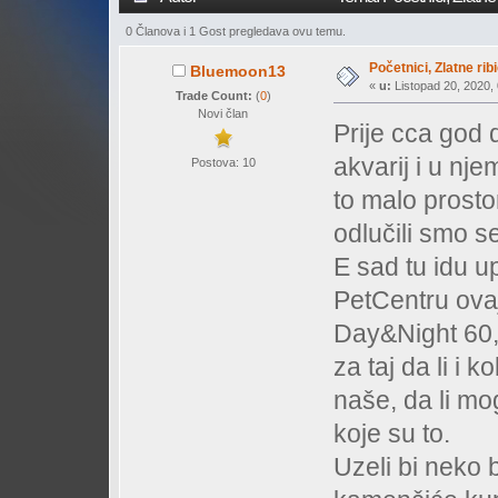
0 Članova i 1 Gost pregledava ovu temu.
Početnici, Zlatne rib
Bluemoon13
«
u:
Listopad 20, 2020, 
Trade Count:
(
0
)
Novi član
Prije cca god 
akvarij i u nje
Postova: 10
to malo prostor
odlučili smo s
E sad tu idu u
PetCentru ova
Day&Night 60,
za taj da li i 
naše, da li mo
koje su to.
Uzeli bi neko 