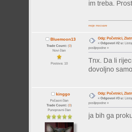
im treba. Prost
moje mocvare
Odg: Početnici, Zlatn
Bluemoon13
«
Odgovori #2 u:
Listo
Trade Count:
(
0
)
poslijepodne »
Novi član
Tnx. Da li rijec
Postova: 10
dovoljno samo
Odg: Početnici, Zlatn
kinggo
«
Odgovori #3 u:
Listo
Počasni član
poslijepodne »
Trade Count:
(
0
)
Punopravni član
ja bih ga pro