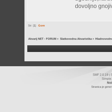
dovoljno gnojiv
Str: [
1
]
Gore
Akvarij NET - FORUM
»
Slatkovodna Akvaristika
»
Hladnovodne
SMF 2.0.19
|
Simple
Noi
Stranica je gener