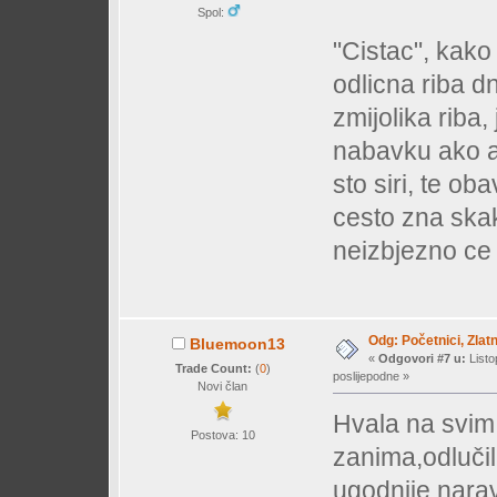
Spol:
"Cistac", kako 
odlicna riba d
zmijolika riba,
nabavku ako a
sto siri, te o
cesto zna ska
neizbjezno ce z
Odg: Početnici, Zlatn
Bluemoon13
«
Odgovori #7 u:
Listo
Trade Count:
(
0
)
poslijepodne »
Novi član
Hvala na svim
Postova: 10
zanima,odlučil
ugodnije,nar