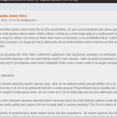
godba zlatne ribice
 2019, 13:14:42 poslijepodne »
četku totalni sam noob što se tiče akvaristike, ali sam se posljednjih par dana igr
je prije godinu dana kupio zlatnu ribicu i držao je u onoj kugli gdje je u potpunosti m
je nego je otišao na more je ribicu dao meni na čuvanje, a na poslijetku da je i za
ačnu pumpu u tu kuglu jer mi je djelovalo da joj treba kisika (cijelo vrijeme je bila
inim.
 akvarija (5l i 45l), filter s aktivnim ugljenom i bio spužvom, sredstvo za tretiranje 
priručnik svjestan sam da sam trenao kupiti i veći akvarij - iako su priče prodavača i
arij od 5l i pomiješao sam malo odstajale čiste vode s malo vode iz te kugle smatr
.
 slijedeće:
tom malom akvariju idućih mjesec dva - dok se ne aktivira veliki akvarij (teško mi ju 
eličine oko 5-6 cm ili je prebaciti odmah u veliki akvarij? Razmišljam da je navikla 
tim naglim izmjenama vode, ali ne znam da li će to imati utjecaja na bio-aktivaciju ve
ti u tom manjem akvariju (karatenskom akvariju kao) da li bih trebalo gotovo svaki da
e voda uprlja već nakon 24h jer je ipak riječ o malom akvariju? Da li je to dobro ili
š jednu ili maksimalno dvije zlatne ribice da nije usamljena - ali nisam siguran da li t