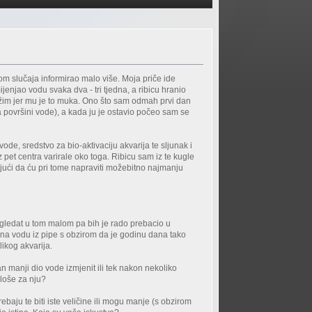
om slučaja informirao malo više. Moja priče ide
ijenjao vodu svaka dva - tri tjedna, a ribicu hranio
držim jer mu je to muka. Ono što sam odmah prvi dan
 na površini vode), a kada ju je ostavio počeo sam se
vode, sredstvo za bio-aktivaciju akvarija te sljunak i
z pet centra varirale oko toga. Ribicu sam iz te kugle
ajući da ću pri tome napraviti možebitno najmanju
je gledat u tom malom pa bih je rado prebacio u
već na vodu iz pipe s obzirom da je godinu dana tako
likog akvarija.
n manji dio vode izmjenit ili tek nakon nekoliko
 loše za nju?
rebaju te biti iste veličine ili mogu manje (s obzirom