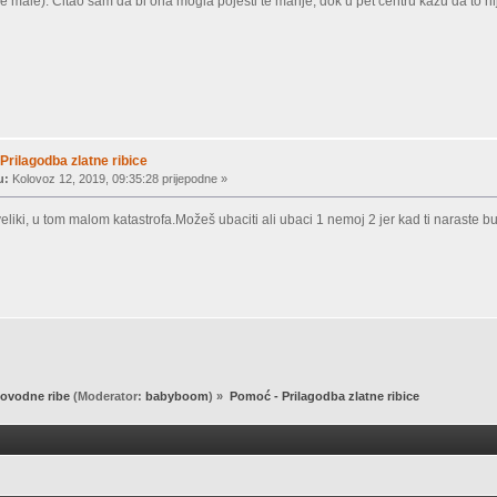
ve male). Čitao sam da bi ona mogla pojesti te manje, dok u pet centru kažu da to ni
Prilagodba zlatne ribice
u:
Kolovoz 12, 2019, 09:35:28 prijepodne »
veliki, u tom malom katastrofa.Možeš ubaciti ali ubaci 1 nemoj 2 jer kad ti naraste 
ovodne ribe
(Moderator:
babyboom
) »
Pomoć - Prilagodba zlatne ribice