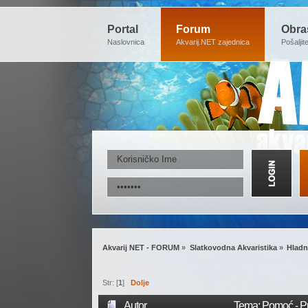
Portal
Forum
Obra
Naslovnica
Akvarij.NET zajednica
Pošaljit
Akvarij NET - FORUM
»
Slatkovodna Akvaristika
»
Hladn
Str: [
1
]
Dolje
Autor
Tema: Pomoć - Pri