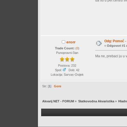
da su u pet centru s
Odg: Pomoć - 
erorr
«
Odgovori #1 
Trade Count:
(
0
)
Punopravni član
Ma ne, prebaci ju u 
Postova: 232
Spol:
Dob: 42
Lokacija: Sarvas-Osijek
Str: [
1
]
Gore
Akvarij NET - FORUM
»
Slatkovodna Akvaristika
»
Hladn