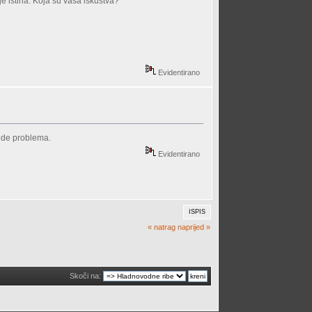
je istina. Koja su vaša iskustva?
Evidentirano
bude problema.
Evidentirano
ISPIS
« natrag
naprijed »
Skoči na: