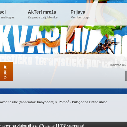
sci
AkTer! mreža
Prijava
e mali oglas
Za prave zaljubljenike
Member Login
Kolovoz 06,
ovodne ribe
(Moderator:
babyboom
) »
Pomoć - Prilagodba zlatne ribice
lagodba zlatne ribice (Posjeta: 11018 vremena)