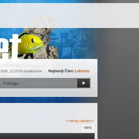
Najnoviji Član:
Lukarito
 2026, 12:25:55 poslijepodne
« natrag
naprijed »
ISPIS