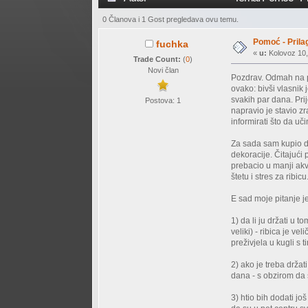
0 Članova i 1 Gost pregledava ovu temu.
Pomoć - Prila
fuchka
«
u:
Kolovoz 10,
Trade Count:
(
0
)
Novi član
Pozdrav. Odmah na po
ovako: bivši vlasnik 
svakih par dana. Pri
Postova: 1
napravio je stavio zr
informirati što da uč
Za sada sam kupio dva
dekoracije. Čitajući 
prebacio u manji akv
štetu i stres za ribicu
E sad moje pitanje je
1) da li ju držati u 
veliki) - ribica je v
preživjela u kugli s 
2) ako je treba drža
dana - s obzirom da s
3) htio bih dodati jo