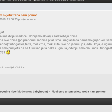
om svjetu treba nam pomoc
2018, 21:06:23 poslijepodne »
 .
at .
ima dvije kcerkice , dobijemo akvarij i sad trebaju ribice .
a ove ribice (po preporuci radnice pitali smo i naglasili da nemamo grijac vec samo
edno): trihogaster, tetra, moli crna, moki zuta. sve po jednu i jos jednu koja je ugi
 smo primjetili da se tuku kad je ta neka i uginula, odvojili smo crnu moli i trihogaster
e ???
 ih zavoljeli <3 ribice
ovodne ribe
(Moderator:
babyboom
) »
Novi smo u tom svjetu treba nam pomoc 