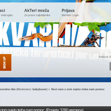
sci
AkTer! mreža
Prijava
e mali oglas
Za prave zaljubljenike
Member Login
Kolovoz 0
ovodne ribe
(Moderator:
babyboom
) »
Novi smo u tom svjetu treba nam pomoc 
 tom svjetu treba nam pomoc (Posjeta: 3280 vremena)