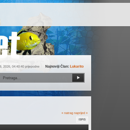
Najnoviji Član:
Lukarito
6, 2026, 04:40:40 prijepodne
« natrag
naprijed »
ISPIS