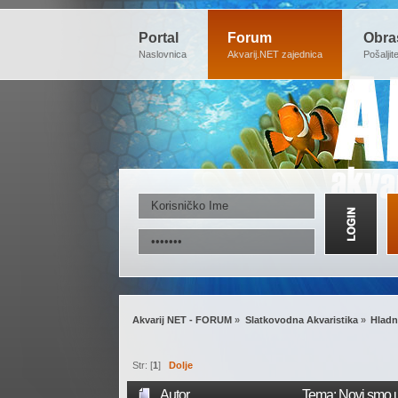
Portal
Forum
Obra
Naslovnica
Akvarij.NET zajednica
Pošaljit
Akvarij NET - FORUM
»
Slatkovodna Akvaristika
»
Hladn
Str: [
1
]
Dolje
Autor
Tema: Novi smo u