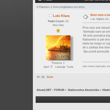
0 Članova i 1 Gost pregledava ovu temu.
Novi smo u t
Leki Klara
«
u:
Veljača 16, 
Trade Count:
(
0
)
Novi član
Prvo smo sve istrazili
Nemojte nam se smij
Mi smo porodica koja 
Nabavimo iz pet shop
rekla da mogu ici zaj
ali u zadnja dva dana
Sta uciniti pomozit
Postova: 1
Iako nismo htjeli jako smo
Spol:
Lokacija: Tuzla
Str: [
1
]
Gore
Akvarij NET - FORUM
»
Slatkovodna Akvaristika
»
Hladn