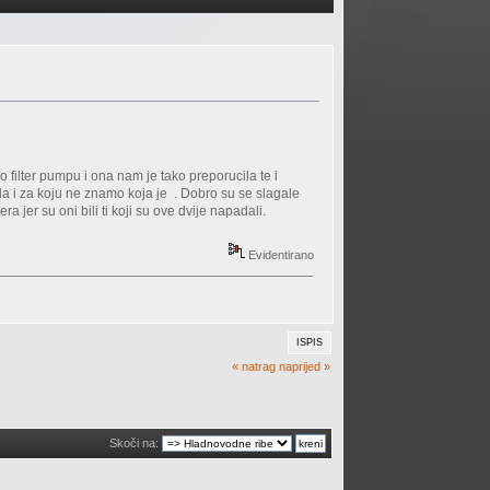
 filter pumpu i ona nam je tako preporucila te i
nula i za koju ne znamo koja je . Dobro su se slagale
a jer su oni bili ti koji su ove dvije napadali.
Evidentirano
ISPIS
« natrag
naprijed »
Skoči na: