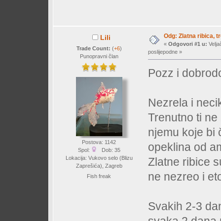
Odg: Zlatna ribica, tr
Lili
«
Odgovori #1 u:
Velja
Trade Count:
(
+6
)
poslijepodne »
Punopravni član
Pozz i dobrod
Nezrela i neci
Trenutno ti ne 
njemu koje bi č
Postova: 1142
opeklina od a
Spol:
Dob: 35
Lokacija: Vukovo selo (Blizu
Zlatne ribice s
Zaprešića), Zagreb
ne nezreo i et
Fish freak
Svakih 2-3 dan