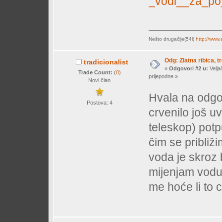
_vodi__za_po_
Nešto drugačije(54l)
http://www
Odg: Zlatna ribica, tr
tradicionalist
«
Odgovori #2 u:
Velja
Trade Count:
(
0
)
prijepodne »
Novi član
Hvala na odgov
Postova: 4
crvenilo još u
teleskop) potp
čim se približ
voda je skroz 
mijenjam vodu
me hoće li to