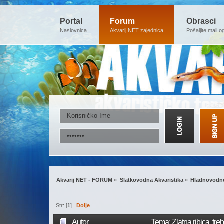
Portal
Forum
Obrasci
Naslovnica
Akvarij.NET zajednica
Pošaljite mali o
Akvarij NET - FORUM
»
Slatkovodna Akvaristika
»
Hladnovodne
Str: [
1
]
Dolje
Autor
Tema: Zlatna ribica, tre