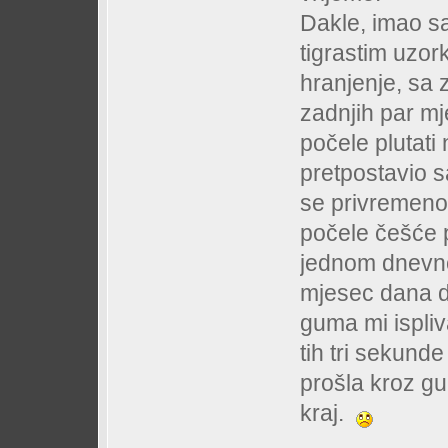
Dakle, imao s
tigrastim uzo
hranjenje, sa 
zadnjih par mj
počele plutati
pretpostavio s
se privremeno 
počele češće p
jednom dnevno
mjesec dana d
guma mi ispliva
tih tri sekund
prošla kroz gu
kraj.