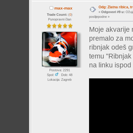
Odg: Zlatna ribica, tr
max-max
«
Odgovori #9 u:
Ožuja
Trade Count:
(
0
)
poslijepodne »
Punopravni član
Moje akvarije 
premalo za moj
ribnjak odeš gr
temu "Ribnjak 
na linku ispod
Postova: 2291
Spol:
Dob: 48
Lokacija: Zagreb