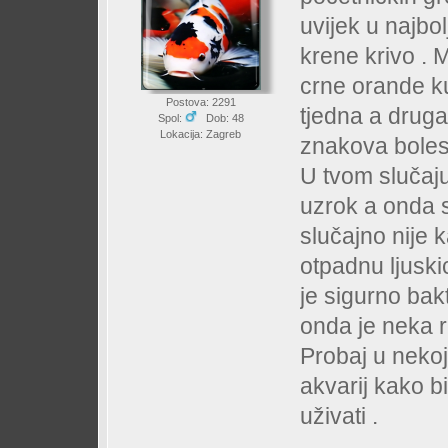
uvijek u najbo
krene krivo . 
crne orande ku
Postova: 2291
tjedna a druga
Spol:
Dob: 48
Lokacija: Zagreb
znakova bolest
U tvom slučaju
uzrok a onda sv
slučajno nije k
otpadnu ljuski
je sigurno bak
onda je neka r
Probaj u nekoj
akvarij kako bi 
uživati .