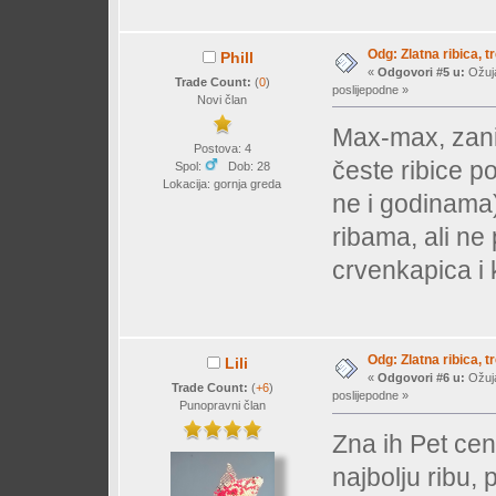
Odg: Zlatna ribica, tr
Phill
«
Odgovori #5 u:
Ožuja
Trade Count:
(
0
)
poslijepodne »
Novi član
Max-max, zani
Postova: 4
česte ribice p
Spol:
Dob: 28
Lokacija: gornja greda
ne i godinama
ribama, ali ne
crvenkapica i
Odg: Zlatna ribica, tr
Lili
«
Odgovori #6 u:
Ožuja
Trade Count:
(
+6
)
poslijepodne »
Punopravni član
Zna ih Pet cent
najbolju ribu, 