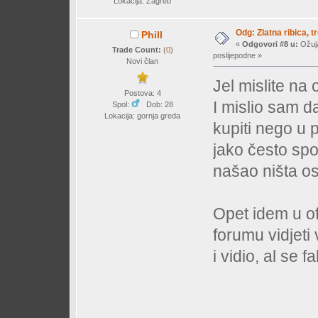
Lokacija: Zagreb
Odg: Zlatna ribica, tr
Phill
«
Odgovori #8 u:
Ožuja
Trade Count:
(
0
)
poslijepodne »
Novi član
Jel mislite na
Postova: 4
I mislio sam da
Spol:
Dob: 28
Lokacija: gornja greda
kupiti nego u 
jako često spo
našao ništa os
Opet idem u of
forumu vidjeti
i vidio, al se 