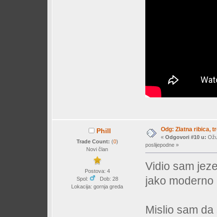
Odg: Zlatna ribica, tr
Phill
«
Odgovori #10 u:
Ožuj
Trade Count:
(
0
)
poslijepodne »
Novi član
Vidio sam jeze
Postova: 4
jako moderno i
Spol:
Dob: 28
Lokacija: gornja greda
Mislio sam da 