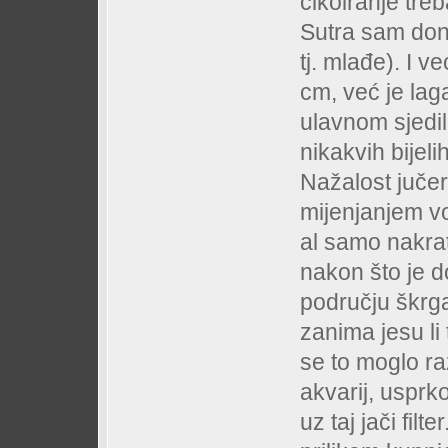
cikoiranje treb
Sutra sam doni
tj. mlađe). I 
cm, već je lag
ulavnom sjedila 
nikakvih bijeli
Nažalost juče
mijenjanjem vo
al samo nakrat
nakon što je d
području škrga
zanima jesu li 
se to moglo raz
akvarij, usprk
uz taj jači filt