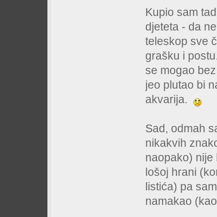
Kupio sam tada
djeteta - da ne
teleskop sve č
grašku i postu
se mogao bez 
jeo plutao bi 
akvarija.
Sad, odmah sam
nikakvih znakov
naopako) nije 
lošoj hrani (ko
listića) pa sa
namakao (kao i 