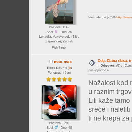
Nešto drugačije(54l)
http://www
Postova: 1142
Spol:
Dob: 35
Lokacija: Vukovo selo (Blizu
Zaprešića), Zagreb
Fish freak
Odg: Zlatna ribica, tr
max-max
«
Odgovori #7 u:
Ožuja
Trade Count:
(
0
)
poslijepodne »
Punopravni član
Nažalost kod 
u raznim trgov
Lili kaže tamo 
sreće i naletiti
ti ne krepa za
Postova: 2291
Spol:
Dob: 48