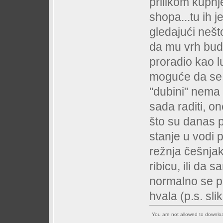
prilikom kupnj
shopa...tu ih j
gledajući nešt
da mu vrh bude
proradio kao l
moguće da se 
"dubini" nema 
sada raditi, o
što su danas pr
stanje u vodi p
režnja češnjak
ribicu, ili da 
normalno se po
hvala (p.s. sli
You are not allowed to downl