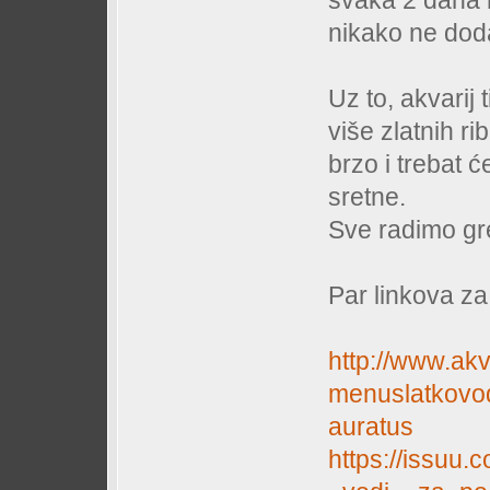
svaka 2 dana n
nikako ne doda
Uz to, akvarij 
više zlatnih ri
brzo i trebat 
sretne.
Sve radimo gre
Par linkova za 
http://www.akv
menuslatkovod
auratus
https://issuu.