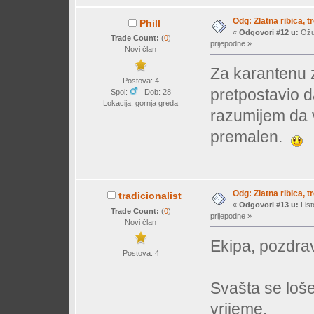
Odg: Zlatna ribica, tr
Phill
«
Odgovori #12 u:
Ožuj
Trade Count:
(
0
)
prijepodne »
Novi član
Za karantenu 
Postova: 4
pretpostavio d
Spol:
Dob: 28
Lokacija: gornja greda
razumijem da v
premalen.
Odg: Zlatna ribica, tr
tradicionalist
«
Odgovori #13 u:
List
Trade Count:
(
0
)
prijepodne »
Novi član
Ekipa, pozdrav
Postova: 4
Svašta se loš
vrijeme.