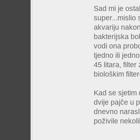
Sad mi je osta
super...mislio 
akvariju nakon
bakterijska bol
vodi ona probo
tjedno ili jed
45 litara, filt
biološkim filte
Kad se sjetim
dvije pajče u 
dnevno narasle
poživile nekol