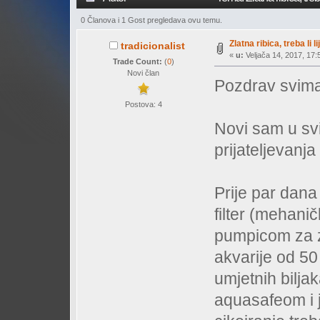
0 Članova i 1 Gost pregledava ovu temu.
Zlatna ribica, treba li l
tradicionalist
«
u:
Veljača 14, 2017, 17:
Trade Count:
(
0
)
Novi član
Pozdrav svima
Postova: 4
Novi sam u svi
prijateljevanja
Prije par dana
filter (mehanič
pumpicom za z
akvarije od 50 
umjetnih bilja
aquasafeom i j