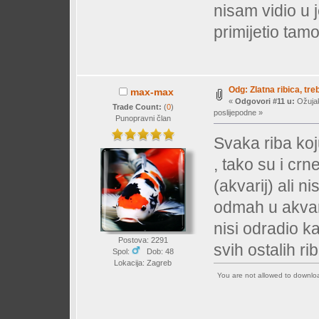
nisam vidio u
primijetio tamo
Odg: Zlatna ribica, treb
max-max
«
Odgovori #11 u:
Ožujak
Trade Count:
(
0
)
poslijepodne »
Punopravni član
Svaka riba ko
, tako su i cr
(akvarij) ali ni
odmah u akvarij
nisi odradio ka
Postova: 2291
svih ostalih r
Spol:
Dob: 48
Lokacija: Zagreb
You are not allowed to downl