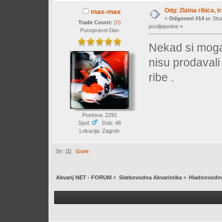
Odg: Zlatna ribica, tr
max-max
«
Odgovori #14 u:
Stud
Trade Count:
(
0
)
poslijepodne »
Punopravni član
Nekad si mogao
nisu prodavali
ribe .
Postova: 2291
Spol:
Dob: 48
Lokacija: Zagreb
Str: [
1
]
Gore
Akvarij NET - FORUM
»
Slatkovodna Akvaristika
»
Hladnovodne