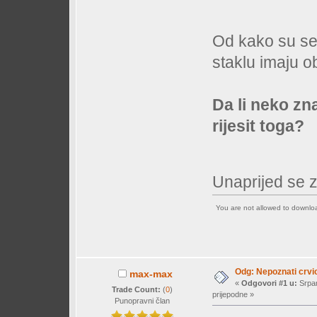
Od kako su se 
staklu imaju ob
Da li neko zn
rijesit toga?
Unaprijed se 
You are not allowed to downl
Odg: Nepoznati crvi
max-max
«
Odgovori #1 u:
Srpan
Trade Count:
(
0
)
prijepodne »
Punopravni član