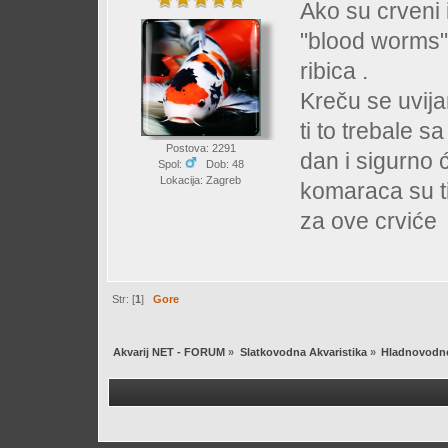
Ako su crveni i
"blood worms" 
ribica .
Kreču se uvija
ti to trebale 
Postova: 2291
dan i sigurno ć
Spol:
Dob: 48
Lokacija: Zagreb
komaraca su ti
za ove crvić
Str: [
1
]
Gore
Akvarij NET - FORUM
»
Slatkovodna Akvaristika
»
Hladnovodne