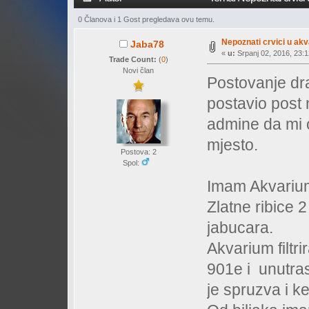
0 Članova i 1 Gost pregledava ovu temu.
Nepoznati crvici u ak
Jaba78
«
u:
Srpanj 02, 2016, 23:1
Trade Count:
(
0
)
Novi član
Postovanje dr
postavio post
admine da mi 
mjesto.
Postova: 2
Spol:
Imam Akvarium
Zlatne ribice 
jabucara.
Akvarium filtri
901e i unutras
je spruzva i ke