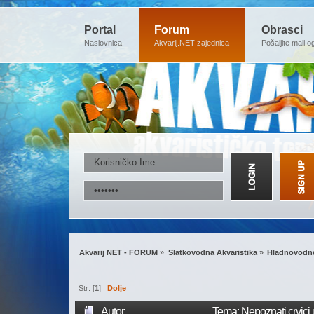
Portal
Forum
Obrasci
Naslovnica
Akvarij.NET zajednica
Pošaljite mali o
Akvarij NET - FORUM
»
Slatkovodna Akvaristika
»
Hladnovodne
Str: [
1
]
Dolje
Autor
Tema: Nepoznati crvici