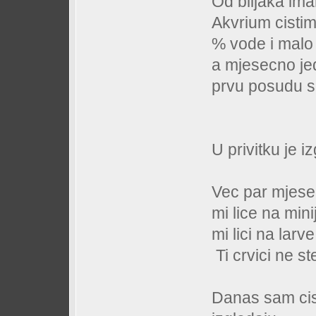
Od biljaka ima
Akvrium cisti
% vode i malo
a mjesecno je
prvu posudu sa
U privitku je 
Vec par mjeseci
mi lice na mini
mi lici na lar
Ti crvici ne s
Danas sam cis