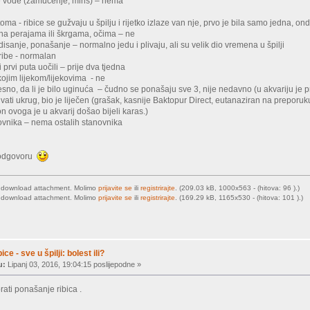
e vode (zamućenje, miris) – nema
oma - ribice se gužvaju u špilju i rijetko izlaze van nje, prvo je bila samo jedna, on
 na perajama ili škrgama, očima – ne
disanje, ponašanje – normalno jedu i plivaju, ali su velik dio vremena u špilji
ribe - normalan
prvi puta uočili – prije dva tjedna
kojim lijekom/lijekovima - ne
lesno, da li je bilo uginuća – čudno se ponašaju sve 3, nije nedavno (u akvariju je p
ivati ukrug, bio je liječen (grašak, kasnije Baktopur Direct, eutanaziran na preporuku
n ovoga je u akvarij došao bijeli karas.)
novnika – nema ostalih stanovnika
 odgovoru
o download attachment. Molimo
prijavite se
ili
registrirajte
. (209.03 kB, 1000x563 - (hitova: 96 ).)
o download attachment. Molimo
prijavite se
ili
registrirajte
. (169.29 kB, 1165x530 - (hitova: 101 ).)
ice - sve u špilji: bolest ili?
u:
Lipanj 03, 2016, 19:04:15 poslijepodne »
prati ponašanje ribica .