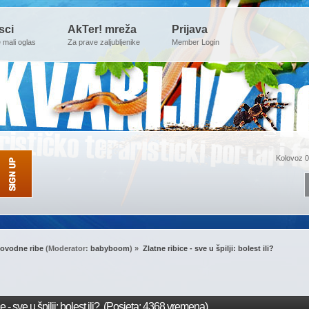
sci
AkTer! mreža
Prijava
e mali oglas
Za prave zaljubljenike
Member Login
Kolovoz 0
ovodne ribe
(Moderator:
babyboom
) »
Zlatne ribice - sve u špilji: bolest ili?
 - sve u špilji: bolest ili? (Posjeta: 4368 vremena)