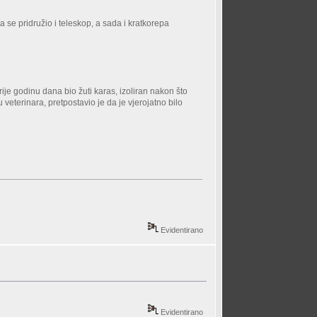
da se pridružio i teleskop, a sada i kratkorepa
rije godinu dana bio žuti karas, izoliran nakon što
 veterinara, pretpostavio je da je vjerojatno bilo
Evidentirano
Evidentirano