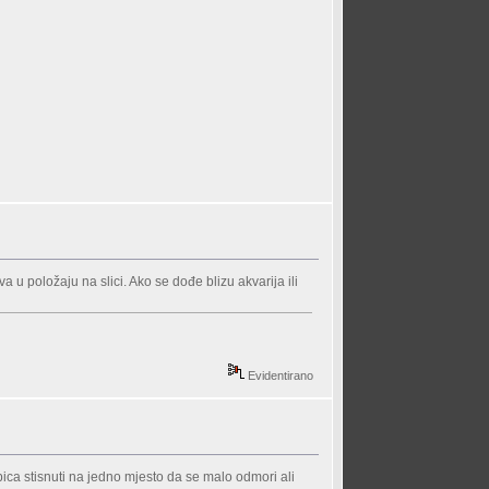
 u položaju na slici. Ako se dođe blizu akvarija ili
Evidentirano
bica stisnuti na jedno mjesto da se malo odmori ali