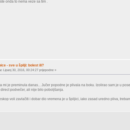
este onda to nema veze sa tim .
ice - sve u špilji: bolest ili?
u:
Lipanj 30, 2016, 00:24:27 prijepodne »
mi je preminula danas... Jučer popodne je plivala na boku. Izolirao sam je u poseba
irect podvečer, ali nije bilo poboljšanja.
eskop voli zavlačiti i dobar dio vremena je u špiljici, iako zasad uredno pliva, treba