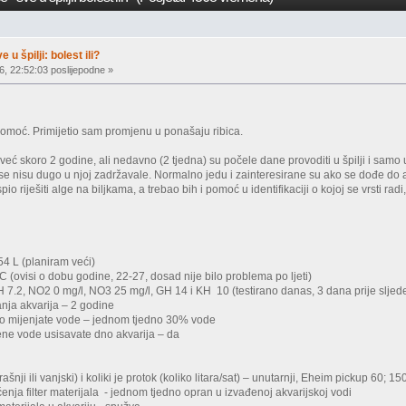
e u špilji: bolest ili?
6, 22:52:03 poslijepodne »
pomoć. Primijetio sam promjenu u ponašaju ribica.
već skoro 2 godine, ali nedavno (2 tjedna) su počele dane provoditi u špilji i samo uz
 se nisu dugo u njoj zadržavale. Normalno jedu i zainteresirane su ako se dođe do ak
o riješiti alge na biljkama, a trebao bih i pomoć u identifikaciji o kojoj se vrsti radi,
54 L (planiram veći)
C (ovisi o dobu godine, 22-27, dosad nije bilo problema po ljeti)
 7.2, NO2 0 mg/l, NO3 25 mg/l, GH 14 i KH 10 (testirano danas, 3 dana prije slje
nja akvarija – 2 godine
iko mijenjate vode – jednom tjedno 30% vode
jene vode usisavate dno akvarija – da
ašnji ili vanjski) i koliki je protok (koliko litara/sat) – unutarnji, Eheim pickup 60; 1
ćenja filter materijala - jednom tjedno opran u izvađenoj akvarijskoj vodi