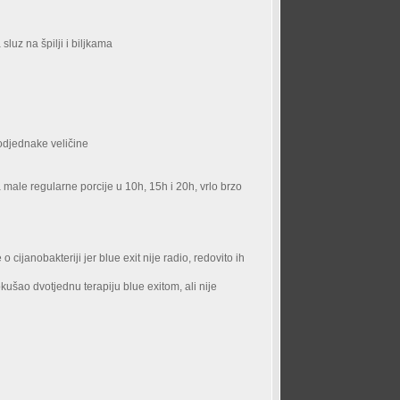
sluz na špilji i biljkama
podjednake veličine
 male regularne porcije u 10h, 15h i 20h, vrlo brzo
cijanobakteriji jer blue exit nije radio, redovito ih
okušao dvotjednu terapiju blue exitom, ali nije