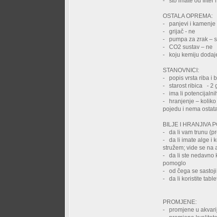
- što imate od filter
OSTALA OPREMA
- panjevi i kamenje t
- grijač - ne
- pumpa za zrak – s
- CO2 sustav – ne
- koju kemiju dodaje
STANOVNICI:
- popis vrsta riba i
- starost ribica - 2
- ima li potencijaln
- hranjenje – koliko
pojedu i nema ostat
BILJE I HRANJIVA
- da li vam trunu (p
- da li imate alge i 
stružem; vide se na 
- da li ste nedavno k
pomoglo
- od čega se sastoji 
- da li koristite tab
PROMJENE:
- promjene u akvarij