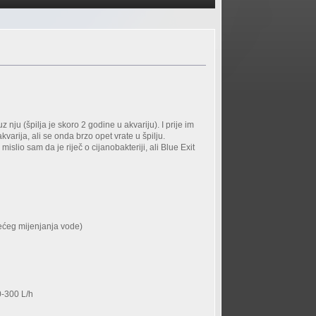
 nju (špilja je skoro 2 godine u akvariju). I prije im
varija, ali se onda brzo opet vrate u špilju.
 mislio sam da je riječ o cijanobakteriji, ali Blue Exit
dećeg mijenjanja vode)
50-300 L/h