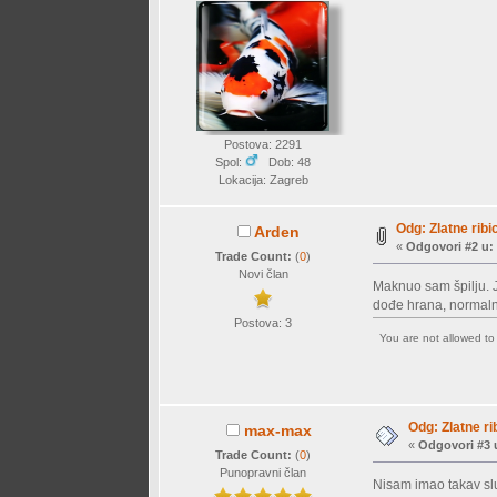
Postova: 2291
Spol:
Dob: 48
Lokacija: Zagreb
Odg: Zlatne ribice
Arden
«
Odgovori #2 u:
Trade Count:
(
0
)
Novi član
Maknuo sam špilju. Je
dođe hrana, normalno
Postova: 3
You are not allowed t
Odg: Zlatne rib
max-max
«
Odgovori #3 
Trade Count:
(
0
)
Punopravni član
Nisam imao takav slu