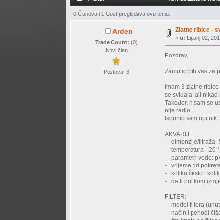
0 Članova i 1 Gost pregledava ovu temu.
Zlatne ribice - sv
Arden
«
u:
Lipanj 02, 201
Trade Count:
(
0
)
Novi član
Pozdrav,
Zamolio bih vas za 
Postova: 3
Imam 3 zlatne ribice 
se sviđala, ali nikad
Također, nisam se uspi
nije radio...
Ispunio sam upitnik:
AKVARIJ:
- dimenzije/litraža- 
- temperatura - 26 °
- parametri vode: pH
- vrijeme od pokreta
- koliko često i kol
- da li prilikom izm
FILTER:
- model filtera (unutr
- način i periodi čiš