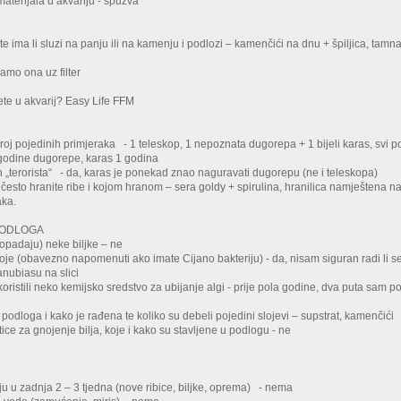
 materijala u akvariju - spužva
:
e ima li sluzi na panju ili na kamenju i podlozi – kamenčići na dnu + špiljica, tamna 
amo ona uz filter
te u akvarij? Easy Life FFM
 broj pojedinih primjeraka - 1 teleskop, 1 nepoznata dugorepa + 1 bijeli karas, svi 
 godine dugorepe, karas 1 godina
ih „terorista“ - da, karas je ponekad znao naguravati dugorepu (ne i teleskopa)
 često hranite ribe i kojom hranom – sera goldy + spirulina, hranilica namještena na
aka.
 PODLOGA
ropadaju) neke biljke – ne
koje (obavezno napomenuti ako imate Cijano bakteriju) - da, nisam siguran radi li se o 
anubiasu na slici
oristili neko kemijsko sredstvo za ubijanje algi - prije pola godine, dva puta sam p
podloga i kako je rađena te koliko su debeli pojedini slojevi – supstrat, kamenčići
letice za gnojenje bilja, koje i kako su stavljene u podlogu - ne
u u zadnja 2 – 3 tjedna (nove ribice, biljke, oprema) - nema