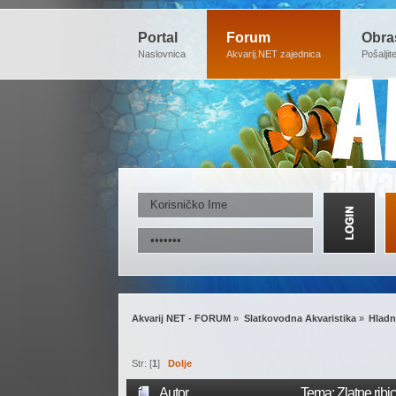
Portal
Forum
Obra
Naslovnica
Akvarij.NET zajednica
Pošaljit
Akvarij NET - FORUM
»
Slatkovodna Akvaristika
»
Hladn
Str: [
1
]
Dolje
Autor
Tema: Zlatne ribice