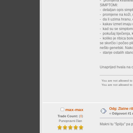
- promjena kvalitet
SIMPTOMI:
- detaljan opis simpt
- promjene na koži,
- da li uzima hranu, 
- kakav izmet imaju 
- kad su se simptomi 
- pokušaj liječenja, 
- koliko je ribica bo
se skvrčio i počeo pl
nešto genetski. Nako
- stanje ostalih sta
Unaprijed hvala na
You are not allowed t
You are not allowed t
Odg: Zlatne rib
max-max
«
Odgovori #1 
Trade Count:
(
0
)
Punopravni član
Makni tu "špilju" pa 