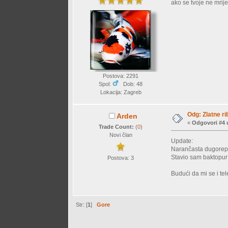
ako se tvoje ne mrij
Postova: 2291
Spol:
Dob: 48
Lokacija: Zagreb
Odg: Zlatne rib
Arden
«
Odgovori #4 
Trade Count:
(
0
)
Novi član
Update:
Narančasta dugorepa 
Stavio sam baktopur d
Postova: 3
Budući da mi se i tel
Str: [
1
]
Gore