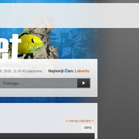
Najnoviji Član:
Lukarito
8, 2026, 11:26:43 prijepodne
« natrag
naprijed »
ISPIS