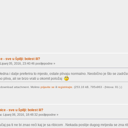
 - sve u špilji: bolest ili?
Lipanj 05, 2016, 23:40:46 poslijepodne »
dna i dalje preferira to mjesto, ostale plivaju normalno. Neobično je što se zadržava
 pliva, ali se brzo vrati u okomit položaj
o download attachment. Molimo
prijavite se
ili
registrirajte
. (253.16 kB, 795x963 - (hitova: 81 ).)
ice - sve u špilji: bolest ili?
u:
Lipanj 06, 2016, 18:48:32 poslijepodne »
čaj pa ti ne bi znao reći kaj je sa ribicom . Nekada poslije dugog mrijesta se zna ri