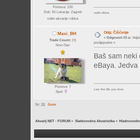
Postova: 230
Dob: 50 Lokacija: Zagreb
volim ribice
volim akvarije i ribice
Odg: Čišćenje
Maxi_BH
«
Odgovori #3 u:
Velja
Trade Count:
(
0
)
poslijepodne »
Novi član
Baš sam neki 
eBaya. Jedva
Postova: 7
Live the life you love.
Spol:
Str: [
1
]
Gore
Akvarij NET - FORUM
»
Slatkovodna Akvaristika
»
Hladnovodne