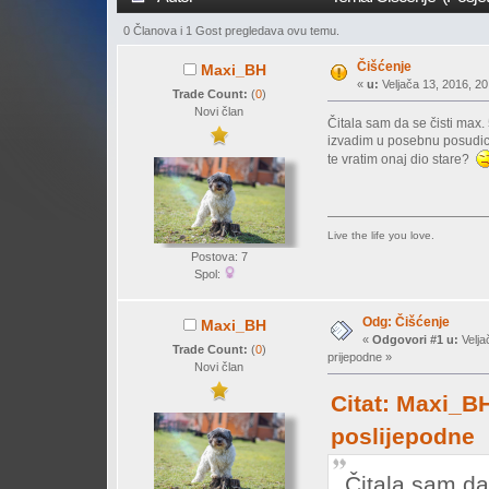
0 Članova i 1 Gost pregledava ovu temu.
Čišćenje
Maxi_BH
«
u:
Veljača 13, 2016, 20
Trade Count:
(
0
)
Novi član
Čitala sam da se čisti max
izvadim u posebnu posudic
te vratim onaj dio stare?
Live the life you love.
Postova: 7
Spol:
Odg: Čišćenje
Maxi_BH
«
Odgovori #1 u:
Velja
Trade Count:
(
0
)
prijepodne »
Novi član
Citat: Maxi_BH
poslijepodne
Čitala sam da