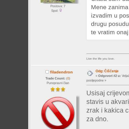
Mene zanima, 
Postova: 7
Spol:
izvadim u po
drugu posudu
te vratim ona
Live the life you love.
Odg: Čišćenje
filadendron
«
Odgovori #2 u:
Velja
Trade Count:
(
0
)
poslijepodne »
Punopravni član
Usisaj crijev
stavis u akva
zrak i kakica c
za dno.