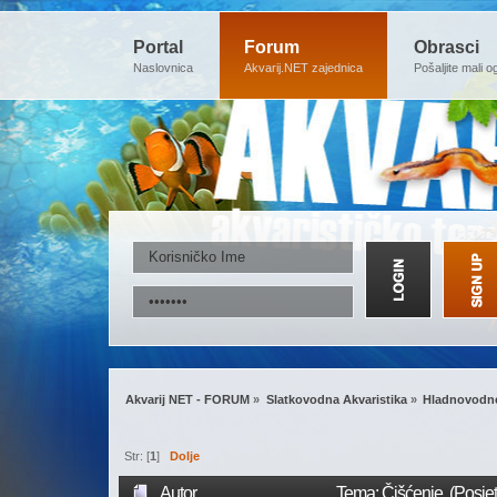
Portal
Forum
Obrasci
Naslovnica
Akvarij.NET zajednica
Pošaljite mali o
Akvarij NET - FORUM
»
Slatkovodna Akvaristika
»
Hladnovodne
Str: [
1
]
Dolje
Autor
Tema: Čišćenje (Posje