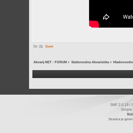
Str: [
1
]
Gore
Akvarij NET - FORUM
»
Slatkovodna Akvaristika
»
Hladnovodne
SMF 2.0.19
|
Simple
Noi
Stranica je gener