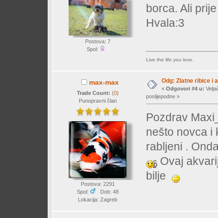
borca. Ali prije
Hvala:3
Postova: 7
Spol:
Live the life you love.
Odg: Zlatne ribice i 
max-max
«
Odgovori #4 u:
Velja
Trade Count:
(
0
)
poslijepodne »
Punopravni član
Pozdrav Maxi_
nešto novca i 
rabljeni . Onda
Ovaj akvarij
bilje
Postova: 2291
Spol:
Dob: 48
Lokacija: Zagreb