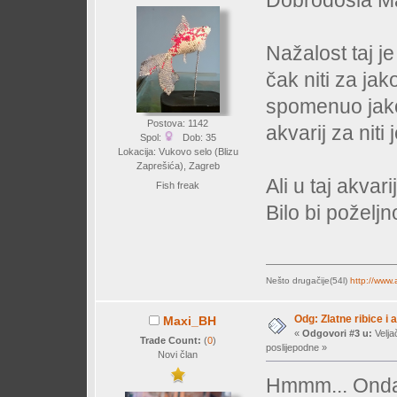
Nažalost taj je
čak niti za jak
spomenuo jako 
Postova: 1142
akvarij za niti 
Spol:
Dob: 35
Lokacija: Vukovo selo (Blizu
Zaprešića), Zagreb
Ali u taj akvar
Fish freak
Bilo bi poželjn
Nešto drugačije(54l)
http://www
Odg: Zlatne ribice i 
Maxi_BH
«
Odgovori #3 u:
Velja
Trade Count:
(
0
)
poslijepodne »
Novi član
Hmmm... Onda