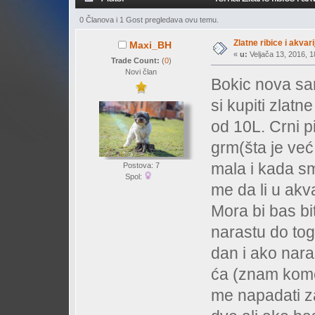
0 Članova i 1 Gost pregledava ovu temu.
Zlatne ribice i akvari
Maxi_BH
«
u:
Veljača 13, 2016, 1
Trade Count:
(
0
)
Novi član
Bokic nova sa
si kupiti zlat
od 10L. Crni p
grm(šta je već.
mala i kada sm
Postova: 7
Spol:
me da li u akv
Mora bi bas b
narastu do tog
dan i ako nara
ća (znam kome
me napadati za