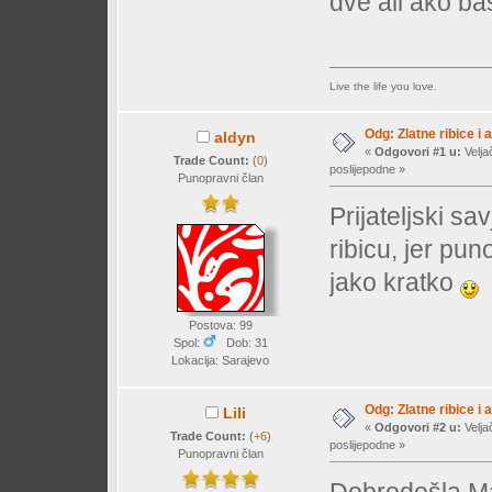
dve ali ako ba
Live the life you love.
Odg: Zlatne ribice i 
aldyn
«
Odgovori #1 u:
Velja
Trade Count:
(
0
)
poslijepodne »
Punopravni član
Prijateljski sa
ribicu, jer pun
jako kratko
Postova: 99
Spol:
Dob: 31
Lokacija: Sarajevo
Odg: Zlatne ribice i 
Lili
«
Odgovori #2 u:
Velja
Trade Count:
(
+6
)
poslijepodne »
Punopravni član
Dobrodošla M