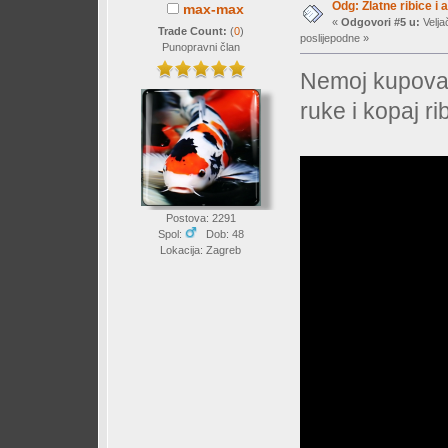
Odg: Zlatne ribice i 
max-max
«
Odgovori #5 u:
Velja
Trade Count:
(
0
)
poslijepodne »
Punopravni član
Nemoj kupovati
ruke i kopaj r
Postova: 2291
Spol:
Dob: 48
Lokacija: Zagreb