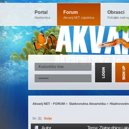
Portal
Forum
Obrasci
Naslovnica
Akvarij.NET zajednica
Pošaljite mali o
Akvarij NET - FORUM
»
Slatkovodna Akvaristika
»
Hladnovodne
Str: [
1
]
Dolje
Autor
Tema: Zlatne ribice i ak