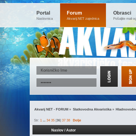
Portal
Forum
Obrasci
Naslovnica
Akvarij.NET zajednica
Pošaljite mali o
Akvarij NET - FORUM
»
Slatkovodna Akvaristika
»
Hladnovodne
Str:
1
...
34
35
[
36
]
37
38
Dolje
Naslov
/
Autor