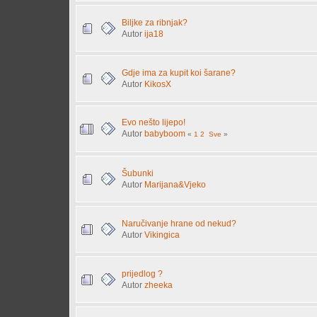
Biljke za ribnjak?
Autor
ija18
Gdje ima za kupit koi šarane?
Autor
KikosX
Evo nešto lijepo!
Autor
babyboom
«
1
2
Sve
»
Šubunki
Autor
Marijana&Vjeko
Naručivanje hrane od nekud?
Autor
Vikingica
prijedlog ?
Autor
zheeka