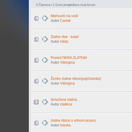
0 Članova i 1 Gost pregledava ovaj forum.
Mjehurići na vodi
Autor
Canek
Zlatne ribe - balet
Autor
nikily
Pomoć?IKRA ZLATNIH
Autor
Vikingica
Ženke zlatne ribice(pajčolanka)
Autor
Vikingica
Izmučena zlatna...
Autor
zlatkica
zlatne ribice u vrtnom jezeru
Autor
ivanka