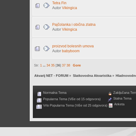
Tetra Fin
Autor
Vikingica
Pajčolanka i obična zlatna
Autor
Vikingica
proizvod bolesnih umova
Autor
babyboom
Str:
1
...
34
35
[
36
]
37
38
Gore
Akvarij NET - FORUM
»
Slatkovodna Akvaristika
»
Hladnovodne
Normalna Tema
Zaključana Te
Stalna Tema
Popularna Tema (Više od 15 odgovora)
Anketa
Vrlo Popularna Tema (Više od 25 odgovora)