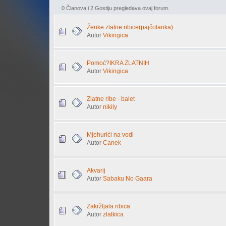
0 Članova i 2 Gostiju pregledava ovaj forum.
Ženke zlatne ribice(pajčolanka)
Autor
Vikingica
Pomoć?IKRA ZLATNIH
Autor
Vikingica
Zlatne ribe - balet
Autor
nikily
Mjehurići na vodi
Autor
Canek
Akvarij
Autor
Sabaku No Gaara
Zakržljala ribica
Autor
zlatkica