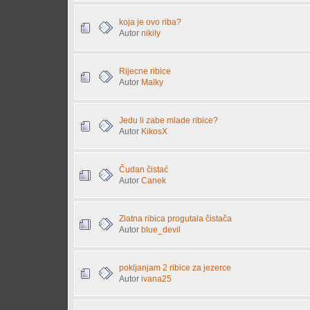
koja je ovo riba?
Autor
nikily
Rijecne ribice
Autor
Malky
Jedu li zabe mlade ribice?
Autor
KikosX
Čudan čistać
Autor
Canek
Zlatna ribica progutala čistača
Autor
blue_devil
pokljanjam 2 ribice za jezerce
Autor
ivana25