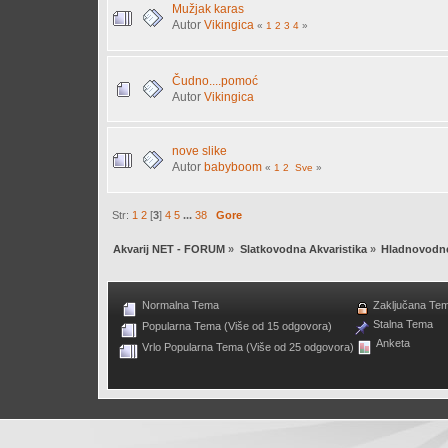
Mužjak karas
Autor
Vikingica
«
1
2
3
4
»
Čudno....pomoć
Autor
Vikingica
nove slike
Autor
babyboom
«
1
2
Sve
»
Str:
1
2
[
3
]
4
5
...
38
Gore
Akvarij NET - FORUM
»
Slatkovodna Akvaristika
»
Hladnovodne
Normalna Tema
Zaključana Te
Stalna Tema
Popularna Tema (Više od 15 odgovora)
Anketa
Vrlo Popularna Tema (Više od 25 odgovora)