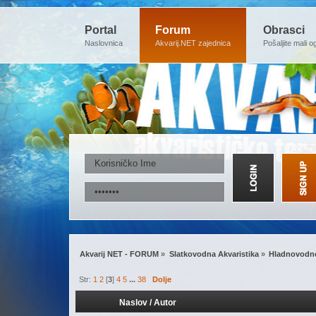
Portal
Forum
Obrasci
Naslovnica
Akvarij.NET zajednica
Pošaljite mali o
Akvarij NET - FORUM
»
Slatkovodna Akvaristika
»
Hladnovodne
Str:
1
2
[
3
]
4
5
...
38
Dolje
Naslov
/
Autor