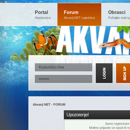
Portal
Forum
Obrasci
Naslovnica
Akvarij.NET zajednica
Pošaljite mali o
Akvarij NET - FORUM
Upozorenje!
Samo registrirani k
Molimo prijavite se ispod ili
re