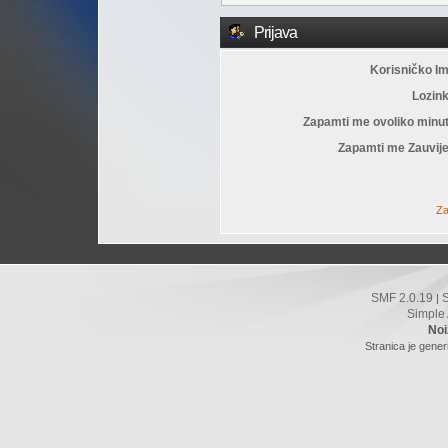
Prijava
Korisničko I
Lozin
Zapamti me ovoliko minu
Zapamti me Zauvije
Za
SMF 2.0.19
|
Simple
Noi
Stranica je gener