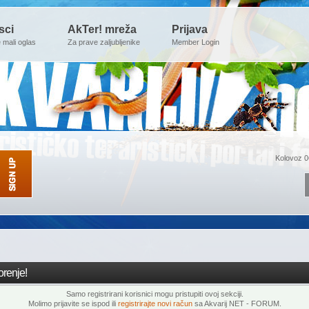
sci
AkTer! mreža
Prijava
e mali oglas
Za prave zaljubljenike
Member Login
Kolovoz 0
renje!
Samo registrirani korisnici mogu pristupiti ovoj sekciji.
Molimo prijavite se ispod ili
registrirajte novi račun
sa Akvarij NET - FORUM.