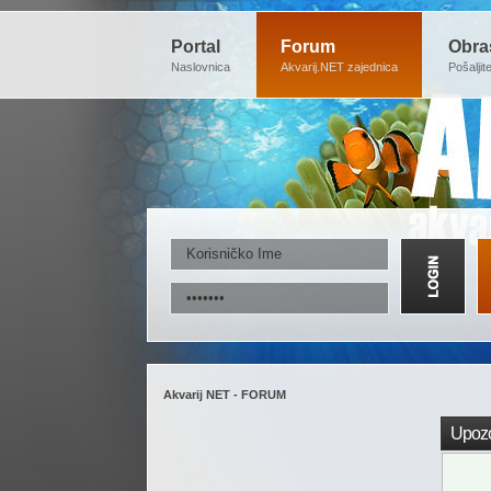
Portal
Forum
Obra
Naslovnica
Akvarij.NET zajednica
Pošaljit
Akvarij NET - FORUM
Upozo