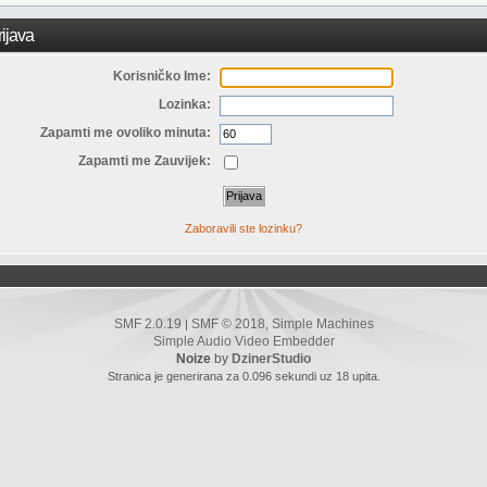
ijava
Korisničko Ime:
Lozinka:
Zapamti me ovoliko minuta:
Zapamti me Zauvijek:
Zaboravili ste lozinku?
SMF 2.0.19
SMF © 2018
Simple Machines
|
,
Simple Audio Video Embedder
Noize
by
DzinerStudio
Stranica je generirana za 0.096 sekundi uz 18 upita.