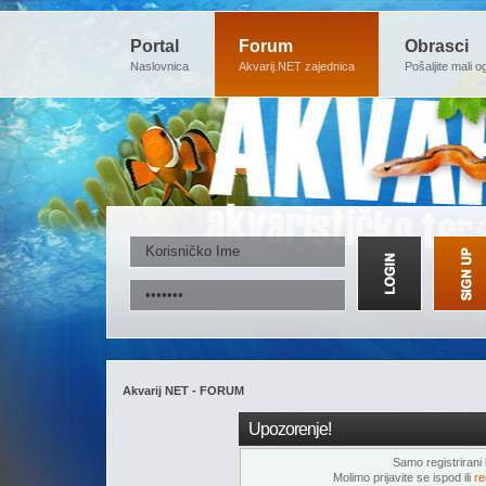
Portal
Forum
Obrasci
Naslovnica
Akvarij.NET zajednica
Pošaljite mali o
Akvarij NET - FORUM
Upozorenje!
Samo registrirani k
Molimo prijavite se ispod ili
re