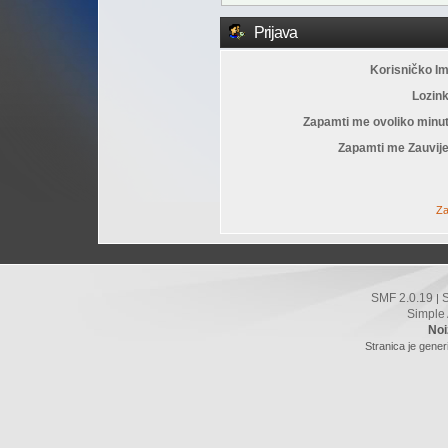
Prijava
Korisničko I
Lozin
Zapamti me ovoliko minu
Zapamti me Zauvije
Za
SMF 2.0.19
|
Simple
Noi
Stranica je gener