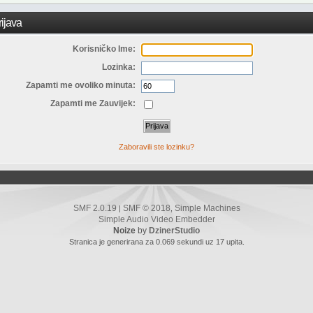
ijava
Korisničko Ime:
Lozinka:
Zapamti me ovoliko minuta:
Zapamti me Zauvijek:
Zaboravili ste lozinku?
SMF 2.0.19
SMF © 2018
Simple Machines
|
,
Simple Audio Video Embedder
Noize
by
DzinerStudio
Stranica je generirana za 0.069 sekundi uz 17 upita.