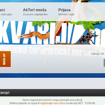
sci
AkTer! mreža
Prijava
e mali oglas
Za prave zaljubljenike
Member Login
Kolovoz 08,
renje!
Samo registrirani korisnici mogu pristupiti ovoj sekciji.
Molimo prijavite se ispod ili
registrirajte novi račun
sa Akvarij NET - FORUM.