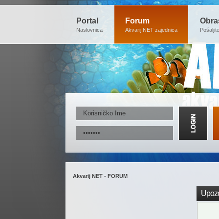
Portal
Forum
Obra
Naslovnica
Akvarij.NET zajednica
Pošaljit
Akvarij NET - FORUM
Upozo