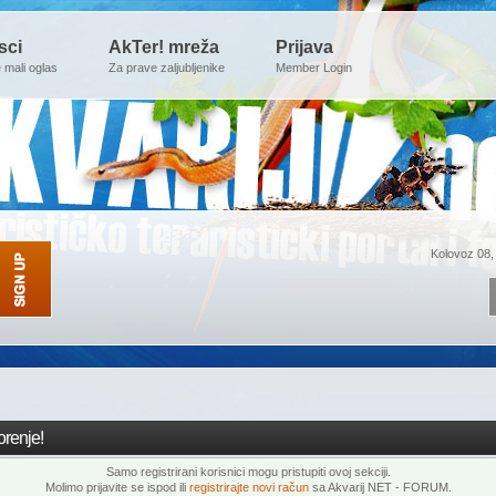
sci
AkTer! mreža
Prijava
e mali oglas
Za prave zaljubljenike
Member Login
Kolovoz 08,
renje!
Samo registrirani korisnici mogu pristupiti ovoj sekciji.
Molimo prijavite se ispod ili
registrirajte novi račun
sa Akvarij NET - FORUM.