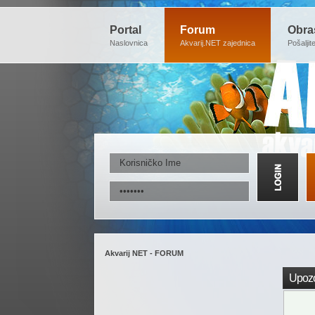
Portal
Forum
Obra
Naslovnica
Akvarij.NET zajednica
Pošaljit
Akvarij NET - FORUM
Upozo