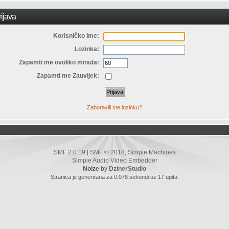
ijava
Korisničko Ime:
Lozinka:
Zapamti me ovoliko minuta:
Zapamti me Zauvijek:
Zaboravili ste lozinku?
SMF 2.0.19
SMF © 2018
Simple Machines
|
,
Simple Audio Video Embedder
Noize
by
DzinerStudio
Stranica je generirana za 0.078 sekundi uz 17 upita.