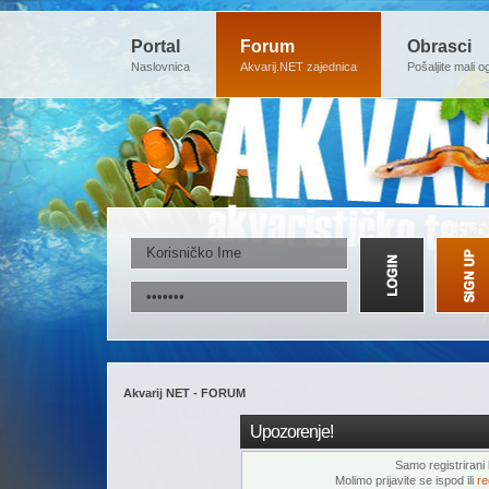
Portal
Forum
Obrasci
Naslovnica
Akvarij.NET zajednica
Pošaljite mali o
Akvarij NET - FORUM
Upozorenje!
Samo registrirani k
Molimo prijavite se ispod ili
re