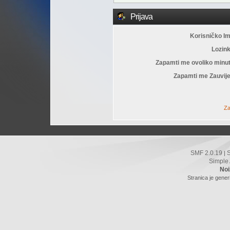
Prijava
Korisničko I
Lozin
Zapamti me ovoliko minu
Zapamti me Zauvije
Za
SMF 2.0.19
|
Simple
Noi
Stranica je gener