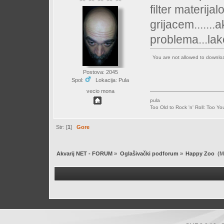
filter materij
grijacem.......
problema...la
You are not allowed to downl
Postova: 2045
Spol:
Lokacija: Pula
vecio mona
pula
Too Old to Rock 'n' Roll: Too Yo
Str: [
1
]
Gore
Akvarij NET - FORUM
»
Oglašivački podforum
»
Happy Zoo 
(M