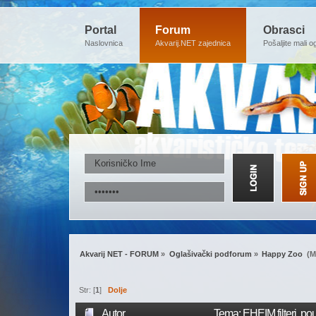
Portal
Forum
Obrasci
Naslovnica
Akvarij.NET zajednica
Pošaljite mali o
Akvarij NET - FORUM
»
Oglašivački podforum
»
Happy Zoo 
(M
Str: [
1
]
Dolje
Autor
Tema: EHEIM filteri..pou