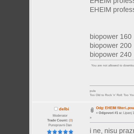
EHEIM profes
EHEIM profes
biopower 16
biopower 20
biopower 24
You are not allowed to downl
pula
Too Old to Rock 'n' Roll: Too Yo
Odg: EHEIM filteri..pou
delbi
«
Odgovori #1 u:
Lipanj 
Moderator
»
Trade Count:
(
0
)
Punopravni član
i ne, nisu pra