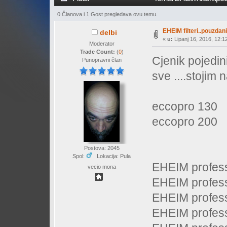
0 Članova i 1 Gost pregledava ovu temu.
EHEIM filteri..pouzdani,
delbi
«
u:
Lipanj 16, 2016, 12:1
Moderator
Trade Count:
(
0
)
Cjenik pojedin
Punopravni član
sve ....stojim
eccopro 130
eccopro 200
Postova: 2045
Spol:
Lokacija: Pula
EHEIM profes
vecio mona
EHEIM profes
EHEIM profes
EHEIM profes