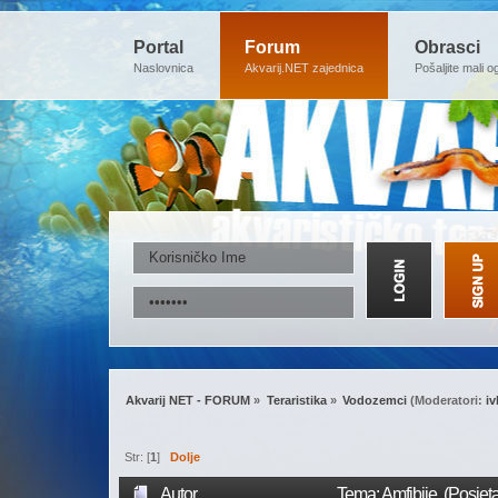
Portal
Forum
Obrasci
Naslovnica
Akvarij.NET zajednica
Pošaljite mali o
Akvarij NET - FORUM
»
Teraristika
»
Vodozemci
(Moderatori:
i
Str: [
1
]
Dolje
Autor
Tema: Amfibije (Posjet