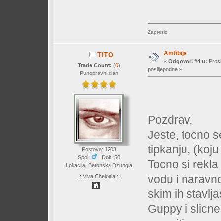
Zapresic
Amfibije
TITO
«
Odgovori #4 u:
Prosi
Trade Count:
(
0
)
poslijepodne »
Punopravni član
Pozdrav,
Jeste, tocno s
tipkanju, (koju
Postova: 1203
Spol:
Dob: 50
Tocno si rekla
Lokacija: Betonska Dzungla
vodu i naravno
..:: Viva Chelonia ::..
skim ih stavlja
Guppy i slicn