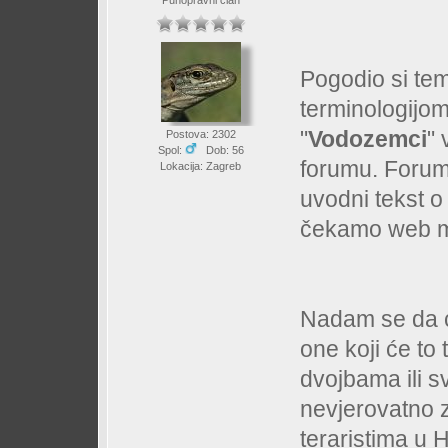
Punopravni član
Pogodio si t
terminologijo
"
Vodozemci
" 
Postova: 2302
Spol:
Dob: 56
forumu. Forum 
Lokacija: Zagreb
uvodni tekst 
čekamo web ma
Nadam se da će
one koji će to 
dvojbama ili 
nevjerovatno 
teraristima u 