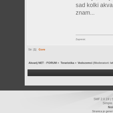
sad kolki akva
znam...
Zapresic
Str: [
1
]
Gore
Akvarij NET - FORUM
»
Teraristika
»
Vodozemci
(Moderatori:
i
SMF 2.0.19
|
Simple
Noi
Stranica je gener