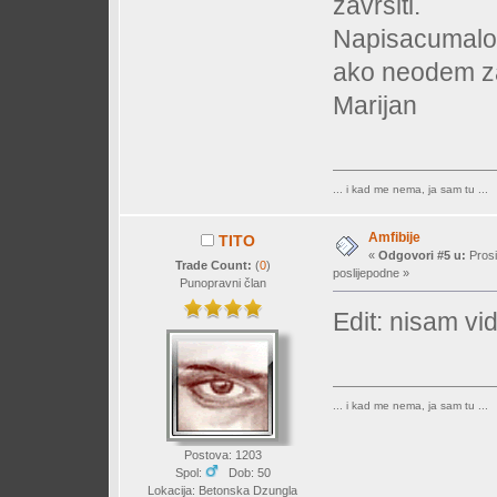
zavrsiti.
Napisacumalo 
ako neodem za
Marijan
... i kad me nema, ja sam tu ...
Amfibije
TITO
«
Odgovori #5 u:
Prosi
Trade Count:
(
0
)
poslijepodne »
Punopravni član
Edit: nisam vi
... i kad me nema, ja sam tu ...
Postova: 1203
Spol:
Dob: 50
Lokacija: Betonska Dzungla