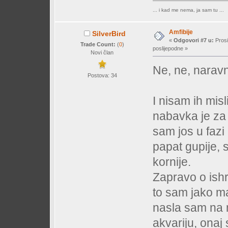
... i kad me nema, ja sam tu ...
Amfibije
SilverBird
«
Odgovori #7 u:
Prosi
Trade Count:
(
0
)
poslijepodne »
Novi član
Ne, ne, naravno
Postova: 34
I nisam ih misl
nabavka je za 
sam jos u faz
papat gupije, 
kornije.
Zapravo o ishr
to sam jako ma
nasla sam na 
akvariju, onaj 