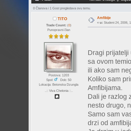
0 Članova i 1 Gost pregledava ovu temu.
Amfibije
TITO
«
u:
Studeni 24, 2006, 1
Trade Count:
(
0
)
Punopravni član
Dragi prijatel
sa ovom temio
ili ako sam ne
Postova: 1203
Koliko sam pri
Spol:
Dob: 50
Lokacija: Betonska Dzungla
Amfibijama.
..:: Viva Chelonia ::..
Dali je razlog z
nesto drugo, 
Samo sam vas n
drzi od amfibij