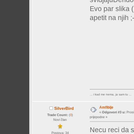
Evo par slika 
apetit na njih ;
... i kad me nema, ja sam tu ...
Amfibije
SilverBird
«
Odgovori #3 u:
Prosi
Trade Count:
(
0
)
prijepodne »
Novi član
Necu reci da sa
Postova: 34