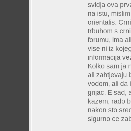
svidja ova prv
na istu, misli
orientalis. Cr
trbuhom s crni
forumu, ima al
vise ni iz koj
informacija ve
Kolko sam ja n
ali zahtjevaju
vodom, ali da 
grijac. E sad,
kazem, rado bi
nakon sto sre
sigurno ce zab