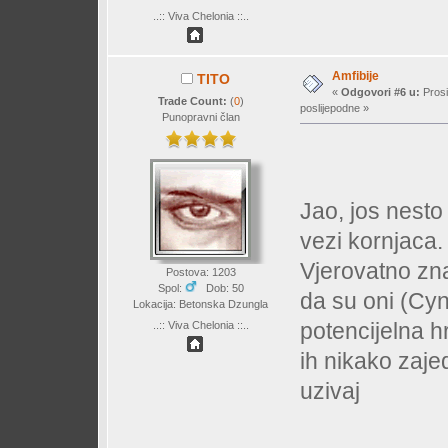
..:: Viva Chelonia ::..
Amfibije
TITO
«
Odgovori #6 u:
Prosi
Trade Count:
(
0
)
poslijepodne »
Punopravni član
Jao, jos nest
vezi kornjaca.
Vjerovatno zna
Postova: 1203
Spol:
Dob: 50
da su oni (Cyn
Lokacija: Betonska Dzungla
potencijelna 
..:: Viva Chelonia ::..
ih nikako zajed
uzivaj