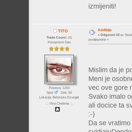
izmijeniti!
Amfibije
TITO
«
Odgovori #2 u:
Stude
Trade Count:
(
0
)
poslijepodne »
Punopravni član
Mislim da je p
Meni je osobn
vec ove gore 
Postova: 1203
Spol:
Dob: 50
Svako imalo o
Lokacija: Betonska Dzungla
ali docice ta 
..:: Viva Chelonia ::..
:-)
Da se vratimo
svidjajuDendob