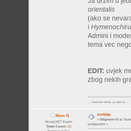
Ja drzim u j
orientalis
(ako se nevar
i
Hymenochirus
Admini i mode
tema vec negd
EDIT:
uvjek mo
zbog nekih gre
... i kad me nema, ja sam tu ...
Amfibije
Nino G
«
Odgovori #1 u:
Stude
Akvarij.NET Expert
poslijepodne »
Trade Count:
(
0
)