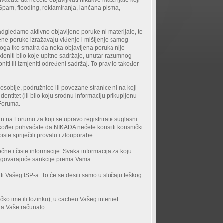
. Spam, flooding, reklamiranja, lančana pisma,
dgledamo aktivno objavljene poruke ni materijale, te
jene poruke izražavaju viđenje i mišljenje samog
koga tko smatra da neka objavljena poruka nije
loniti bilo koje upitne sadržaje, unutar razumnog
i ili izmjeniti određeni sadržaj. To pravilo također
osoblje, podružnice ili povezane stranice ni na koji
entitet (ili bilo koju srodnu informaciju prikupljenu
 Foruma.
n na Forumu za koji se upravo registrirate suglasni
ođer prihvaćate da NIKADA nećete koristiti korisnički
te spriječili provalu i zlouporabe.
očne i čiste informacije. Svaka informacija za koju
e odgovarajuće sankcije prema Vama.
ti Vašeg ISP-a. To će se desiti samo u slučaju teškog
čko ime ili lozinku), u cacheu Vašeg internet
 na Vaše računalo.