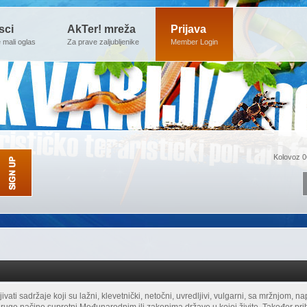
sci
AkTer! mreža
Prijava
e mali oglas
Za prave zaljubljenike
Member Login
Kolovoz 0
ati sadržaje koji su lažni, klevetnički, netočni, uvredljivi, vulgarni, sa mržnjom, n
 na druge načine suprotni Međunarodnim ili zakonima države u kojoj živite. Također pri