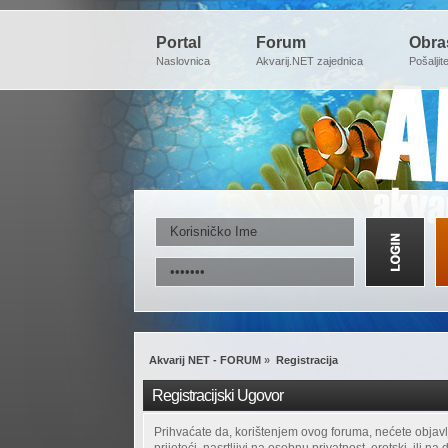
Portal
Forum
Obra
Naslovnica
Akvarij.NET zajednica
Pošaljit
Akvarij NET - FORUM
»
Registracija
Registracijski Ugovor
Prihvaćate da, korištenjem ovog foruma, nećete objavljiv
prijeteći, nasrtljivi na osobnu privatnost, erotski, ili