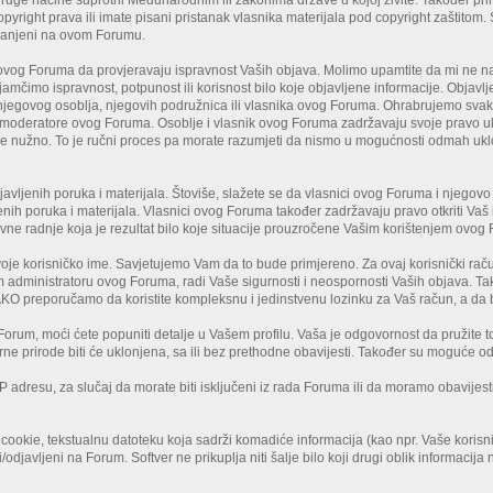
opyright prava ili imate pisani pristanak vlasnika materijala pod copyright zaštitom
ranjeni na ovom Forumu.
vog Foruma da provjeravaju ispravnost Vaših objava. Molimo upamtite da mi ne na
mčimo ispravnost, potpunost ili korisnost bilo koje objavljene informacije. Objavl
, njegovog osoblja, njegovih podružnica ili vlasnika ovog Foruma. Ohrabrujemo sva
i moderatore ovog Foruma. Osoblje i vlasnik ovog Foruma zadržavaju svoje pravo uk
 nužno. To je ručni proces pa morate razumjeti da nismo u mogućnosti odmah uklonit
avljenih poruka i materijala. Štoviše, slažete se da vlasnici ovog Foruma i njegovo 
nih poruka i materijala. Vlasnici ovog Foruma također zadržavaju pravo otkriti Vaš id
avne radnje koja je rezultat bilo koje situacije prouzročene Vašim korištenjem ovog
voje korisničko ime. Savjetujemo Vam da to bude primjereno. Za ovaj korisnički raču
m administratoru ovog Foruma, radi Vaše sigurnosti i neospornosti Vaših objava. Tak
KO preporučamo da koristite kompleksnu i jedinstvenu lozinku za Vaš račun, a da bis
a Forum, moći ćete popuniti detalje u Vašem profilu. Vaša je odgovornost da pružite t
lgarne prirode biti će uklonjena, sa ili bez prethodne obavijesti. Također su moguć
dresu, za slučaj da morate biti isključeni iz rada Foruma ili da moramo obavijesti
cookie, tekstualnu datoteku koja sadrži komadiće informacija (kao npr. Vaše korisni
odjavljeni na Forum. Softver ne prikuplja niti šalje bilo koji drugi oblik informacija