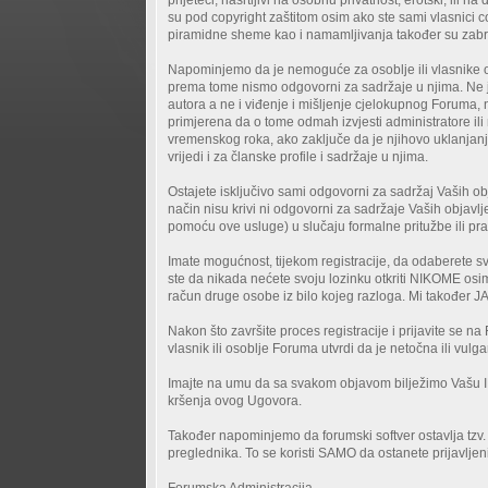
su pod copyright zaštitom osim ako ste sami vlasnici c
piramidne sheme kao i namamljivanja također su zab
Napominjemo da je nemoguće za osoblje ili vlasnike o
prema tome nismo odgovorni za sadržaje u njima. Ne ja
autora a ne i viđenje i mišljenje cjelokupnog Foruma
primjerena da o tome odmah izvjesti administratore il
vremenskog roka, ako zaključe da je njihovo uklanjanje
vrijedi i za članske profile i sadržaje u njima.
Ostajete isključivo sami odgovorni za sadržaj Vaših obj
način nisu krivi ni odgovorni za sadržaje Vaših objavlje
pomoću ove usluge) u slučaju formalne pritužbe ili pr
Imate mogućnost, tijekom registracije, da odaberete s
ste da nikada nećete svoju lozinku otkriti NIKOME osi
račun druge osobe iz bilo kojeg razloga. Mi također JA
Nakon što završite proces registracije i prijavite se n
vlasnik ili osoblje Foruma utvrdi da je netočna ili vu
Imajte na umu da sa svakom objavom bilježimo Vašu IP a
kršenja ovog Ugovora.
Također napominjemo da forumski softver ostavlja tzv. 
preglednika. To se koristi SAMO da ostanete prijavljeni/
Forumska Administracija