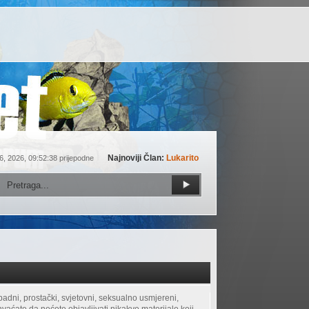
Najnoviji Član:
Lukarito
6, 2026, 09:52:38 prijepodne
apadni, prostački, svjetovni, seksualno usmjereni,
hvaćate da nećete objavljivati nikakve materijale koji