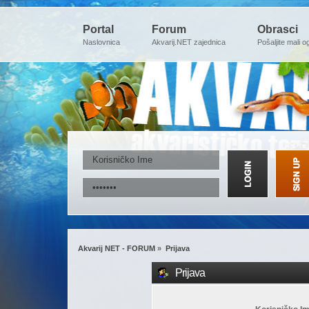
Portal
Forum
Obrasci
Naslovnica
Akvarij.NET zajednica
Pošaljite mali o
Akvarij NET - FORUM
»
Prijava
Prijava