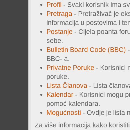
Profil
- Svaki korisnik ima svoj
Pretraga
- Pretraživač je ek
informacija u postovima i t
Postanje
- Cijela poanta for
sebe.
Bulletin Board Code (BBC)
-
BBC- a.
Privatne Poruke
- Korisnici
poruke.
Lista Članova
- Lista članov
Kalendar
- Korisnici mogu p
pomoć kalendara.
Mogućnosti
- Ovdje je lista
Za više informacija kako koristi