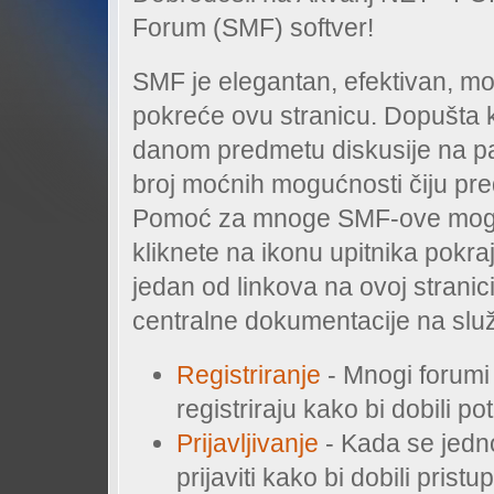
Forum (SMF) softver!
SMF je elegantan, efektivan, mo
pokreće ovu stranicu. Dopušta 
danom predmetu diskusije na pa
broj moćnih mogućnosti čiju predn
Pomoć za mnoge SMF-ove moguć
kliknete na ikonu upitnika pokra
jedan od linkova na ovoj stranic
centralne dokumentacije na slu
Registriranje
- Mnogi forumi 
registriraju kako bi dobili po
Prijavljivanje
- Kada se jedno
prijaviti kako bi dobili pristu