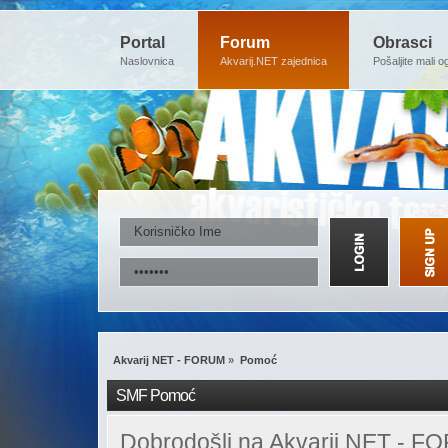
Portal
Forum
Obrasci
Naslovnica
Akvarij.NET zajednica
Pošaljite mali o
Akvarij NET - FORUM
»
Pomoć
SMF Pomoć
Dobrodošli na Akvarij NET - F