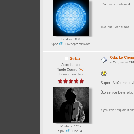
You are not allowed t
TikaTaka, MadaFaka
Postova: 691
Spol:
Lokacija: Vinkovci
Odg: La Ciena
Seba
«
Odgovori #10
Administrator
Trade Count:
(
+3
)
Punopravni član
Super.. Može malo viš
Što se tiće bete, ako
If you can't explain it s
Postova: 1247
Spol:
Dob: 47