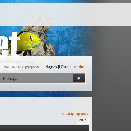
Najnoviji Član:
Lukarito
6, 2026, 07:56:33 prijepodne
« natrag
naprijed »
ISPIS