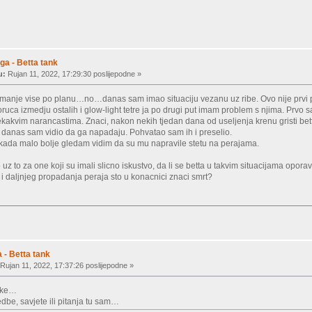
ga - Betta tank
u:
Rujan 11, 2022, 17:29:30 poslijepodne »
o i manje vise po planu…no…danas sam imao situaciju vezanu uz ribe. Ovo nije prvi 
oruca izmedju ostalih i glow-light tetre ja po drugi put imam problem s njima. Prvo
kakvim narancastima. Znaci, nakon nekih tjedan dana od useljenja krenu gristi bet
, a danas sam vidio da ga napadaju. Pohvatao sam ih i preselio.
 kada malo bolje gledam vidim da su mu napravile stetu na perajama.
z to za one koji su imali slicno iskustvo, da li se betta u takvim situacijama oporavi,
 i daljnjeg propadanja peraja sto u konacnici znaci smrt?
 - Betta tank
Rujan 11, 2022, 17:37:26 poslijepodne »
like…
dbe, savjete ili pitanja tu sam…