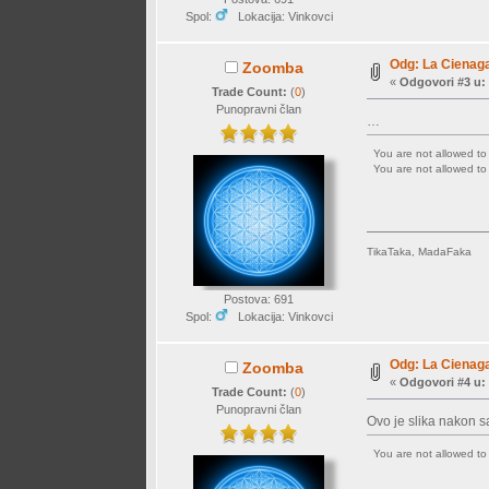
Spol:
Lokacija: Vinkovci
Odg: La Cienaga
Zoomba
«
Odgovori #3 u:
Trade Count:
(
0
)
Punopravni član
…
You are not allowed t
You are not allowed t
TikaTaka, MadaFaka
Postova: 691
Spol:
Lokacija: Vinkovci
Odg: La Cienaga
Zoomba
«
Odgovori #4 u:
Trade Count:
(
0
)
Punopravni član
Ovo je slika nakon s
You are not allowed t