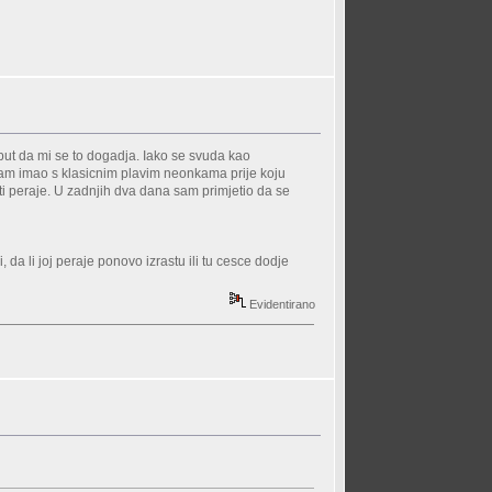
put da mi se to dogadja. Iako se svuda kao
 sam imao s klasicnim plavim neonkama prije koju
ti peraje. U zadnjih dva dana sam primjetio da se
 da li joj peraje ponovo izrastu ili tu cesce dodje
Evidentirano