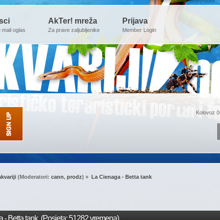
sci
AkTer! mreža
Prijava
e mali oglas
Za prave zaljubljenike
Member Login
Kolovoz 0
kvariji
(Moderatori:
cann
,
prodz
) »
La Cienaga - Betta tank
- Betta tank (Posjeta: 51282 vremena)