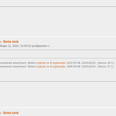
 - Betta tank
Rujan 11, 2022, 16:59:52 poslijepodne »
o download attachment. Molimo
prijavite se
ili
registrirajte
. (223.35 kB, 2420x3224 - (hitova: 49 ).)
o download attachment. Molimo
prijavite se
ili
registrirajte
. (289.09 kB, 2420x3224 - (hitova: 57 ).)
 - Betta tank