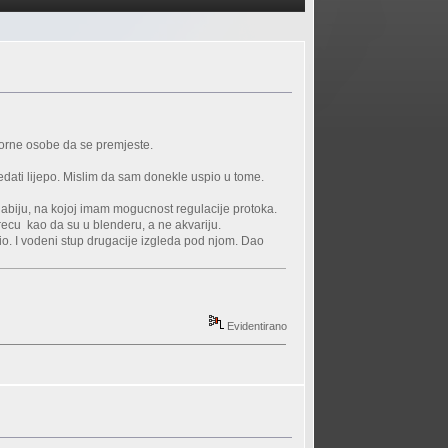
vorne osobe da se premjeste.
ledati lijepo. Mislim da sam donekle uspio u tome.
slabiju, na kojoj imam mogucnost regulacije protoka.
krecu kao da su u blenderu, a ne akvariju.
vio. I vodeni stup drugacije izgleda pod njom. Dao
Evidentirano