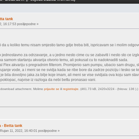
tta tank
, 16:17:53 poslijepodne »
i da u koliko temu nisam smjestio tamo gdje treba biti, ispricavam se i molim odgo
to jednostavno za odrzavanje, a u jedno nesto cime cu se zabaviti i nesto sto ce izg
na samom startanju akvarija otvorio temu, ali pokusat cu to nadoknaditi sada.
uval Flex akvariju s pregradnim filterom. Promijenio sam pumpu, ubacio sam drugu, 
rujanje vode, a i meni se ne svidja kada se ribe bore da zadrze poziciju i tesko se 
je bila dovoljno jaka za bilje koje imam, ali meni se vise svidjala ova koju sam sta
i poklopac, najvise iz razloga da nebi bettu pronasao vani.
o download attachment. Molimo
prijavite se
ili
registrirajte
. (461.73 kB, 2420x3224 - (hitova: 136 ).)
 - Betta tank
Rujan 11, 2022, 16:40:01 poslijepodne »