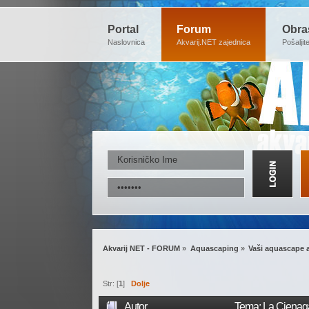
Portal
Forum
Obra
Naslovnica
Akvarij.NET zajednica
Pošaljit
Akvarij NET - FORUM
»
Aquascaping
»
Vaši aquascape a
Str: [
1
]
Dolje
Autor
Tema: La Cienaga 