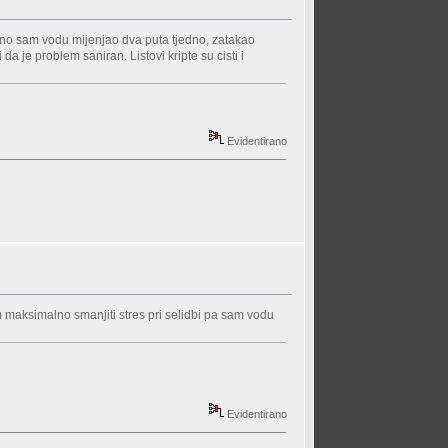
ilno sam vodu mijenjao dva puta tjedno, zatakao
da je problem saniran. Listovi kripte su cisti i
Evidentirano
am maksimalno smanjiti stres pri selidbi pa sam vodu
Evidentirano