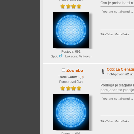
Ovo je proba hard-a.
You are not allowed t
TikaTaka, MadaFaka
Postova: 691
Spol:
Lokacija: Vinkovci
Odg: La Cienaga
Zoomba
«
Odgovori #2 u:
Trade Count:
(
0
)
Punopravni član
Podloga je slagana n
pomijesan sa prosija
You are not allowed t
TikaTaka, MadaFaka
Postova: 691