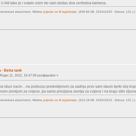
 U biti tako je i ostalo osim sto sam dodao dva centralna kamena.
o download attachment. Molimo
prijavite se
ili
registrirajte
. (458.84 kB, 3224x2420 - (hitova: 131 ).)
 - Betta tank
Rujan 11, 2022, 16:47:58 poslijepodne »
a iduci nacin…na podrucju predvidjenom za sadnju prvo sam stavio tanki sloj tropi
nom zemljom za cvijece, pa samo prosijana zemlja za cvijece i na kraju sitni sljunak
o download attachment. Molimo
prijavite se
ili
registrirajte
. (314.18 kB, 2420x3224 - (hitova: 131 ).)