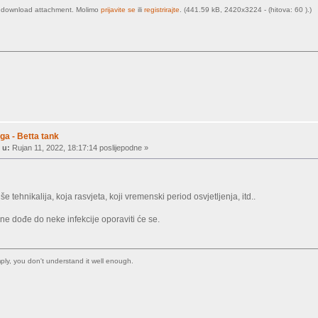
o download attachment. Molimo
prijavite se
ili
registrirajte
. (441.59 kB, 2420x3224 - (hitova: 60 ).)
ga - Betta tank
 u:
Rujan 11, 2022, 18:17:14 poslijepodne »
e tehnikalija, koja rasvjeta, koji vremenski period osvjetljenja, itd..
 ne dođe do neke infekcije oporaviti će se.
imply, you don't understand it well enough.