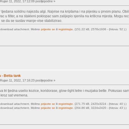
Rujan 11, 2022, 17:12:09 poslijepodne »
 tjedana solidnu najezdu algi. Najvise na kriptama i na pijesku u prvom planu. Ob
 u filter, a na stakleni poklopac sam zalijepio sjenila na kriticna mjesta. Mogu reci 
i se da se sustav manje-vise stabilizirao.
o download attachment. Molimo
prijavite se
ili
registrirajte
. (151.22 kB, 2578x1936 - (hitova: 52 ).)
 - Betta tank
Rujan 11, 2022, 17:16:23 poslijepodne »
va tri tjedna uselio kozice, koridorase, glow-light tetre i muzjaka bette. Pokusao s
kroz sat vremena.
o download attachment. Molimo
prijavite se
ili
registrirajte
. (271.75 kB, 2420x3224 - (hitova: 40 ).)
o download attachment. Molimo
prijavite se
ili
registrirajte
. (264.86 kB, 3224x2420 - (hitova: 43 ).)