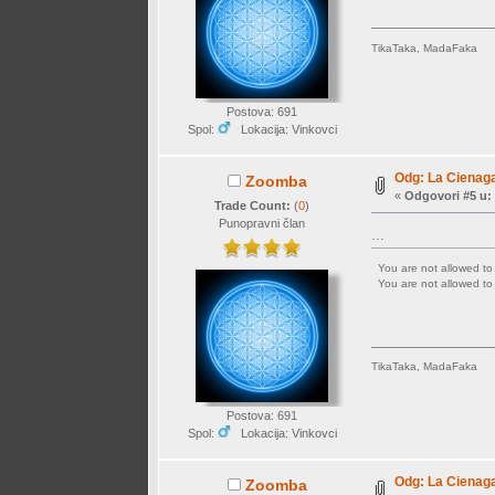
TikaTaka, MadaFaka
Postova: 691
Spol:
Lokacija: Vinkovci
Odg: La Cienaga
Zoomba
«
Odgovori #5 u:
Trade Count:
(
0
)
Punopravni član
…
You are not allowed t
You are not allowed t
TikaTaka, MadaFaka
Postova: 691
Spol:
Lokacija: Vinkovci
Odg: La Cienaga
Zoomba