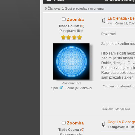
0 Članova i 1 Gost pregledava ovu temu.
La Cienaga - Be
Zoomba
«
u:
Rujan 11, 2022
Trade Count:
(
0
)
Punopravni član
Pozdrav!
Za pocetak zelim rec
Htio sam sloziti nes
Zao mi je sto nisam 
Dakle, rijec je o Fl
Bette ne vole jako st
Rasvjeta u poklopcu 
sam izrezati staklen
Postova: 691
You are not allowed t
Spol:
Lokacija: Vinkovci
TikaTaka, MadaFaka
Odg: La Cienaga
Zoomba
«
Odgovori #1 u:
Trade Count:
(
0
)
Punopravni član