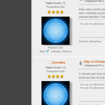
«
Odgovori #6 u:
Trade Count:
(
0
)
Punopravni član
Imao sam u prvih par
sam i nekakav puzavac
pijesak takodjer. Cin
You are not allowed t
TikaTaka, MadaFaka
Postova: 691
Spol:
Lokacija: Vinkovci
Odg: La Cienaga
Zoomba
«
Odgovori #7 u:
Trade Count:
(
0
)
Punopravni član
U akvarij sam kroz d
dodavao kap na kap 
You are not allowed t
You are not allowed t