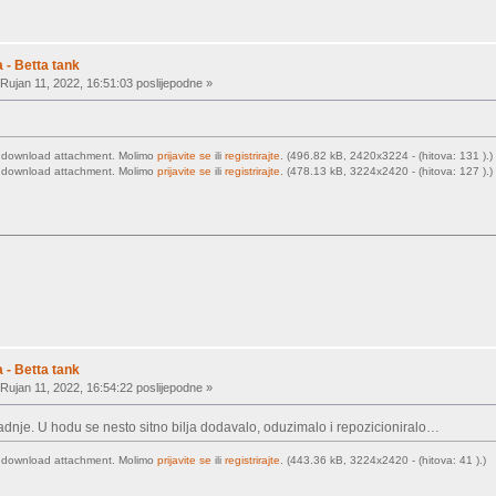
 - Betta tank
Rujan 11, 2022, 16:51:03 poslijepodne »
o download attachment. Molimo
prijavite se
ili
registrirajte
. (496.82 kB, 2420x3224 - (hitova: 131 ).)
o download attachment. Molimo
prijavite se
ili
registrirajte
. (478.13 kB, 3224x2420 - (hitova: 127 ).)
 - Betta tank
Rujan 11, 2022, 16:54:22 poslijepodne »
adnje. U hodu se nesto sitno bilja dodavalo, oduzimalo i repozicioniralo…
o download attachment. Molimo
prijavite se
ili
registrirajte
. (443.36 kB, 3224x2420 - (hitova: 41 ).)