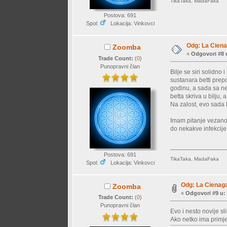
TikaTaka, MadaFaka
Postova: 691
Spol:
Lokacija: Vinkovci
Odg: La Ciena
Zoomba
«
Odgovori #8 
Trade Count:
(
0
)
Punopravni član
Bilje se siri solidn
sustanara betti prep
godinu, a sada sa ne
betta skriva u bilju
Na zalost, evo sada
Imam pitanje vezano u
do nekakve infekcije
Postova: 691
TikaTaka, MadaFaka
Spol:
Lokacija: Vinkovci
Odg: La Cienaga
Zoomba
«
Odgovori #9 u:
Trade Count:
(
0
)
Punopravni član
Evo i nesto novije s
Ako netko ima primje