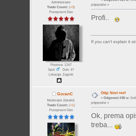
Administrator
prijepodne »
Trade Count:
(
+3
)
Punopravni član
Profi..
If you can't explain it 
Postova: 1247
Spol:
Dob: 47
Lokacija: Zagreb
Odg: Novi reef
GoranC
«
Odgovori #30 u:
Svib
Moderator (lokalni)
prijepodne »
Trade Count:
(
+1
)
Punopravni član
Ok, prema opis
treba...