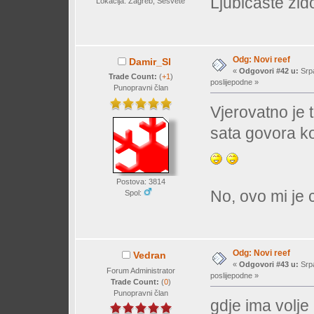
Ljubičaste zid
Lokacija: Zagreb, Sesvete
Odg: Novi reef
Damir_Sl
«
Odgovori #42 u:
Srpa
Trade Count:
(
+1
)
poslijepodne »
Punopravni član
Vjerovatno je 
sata govora ko
Postova: 3814
No, ovo mi je c
Spol:
Odg: Novi reef
Vedran
«
Odgovori #43 u:
Srpa
Forum Administrator
poslijepodne »
Trade Count:
(
0
)
Punopravni član
gdje ima volje