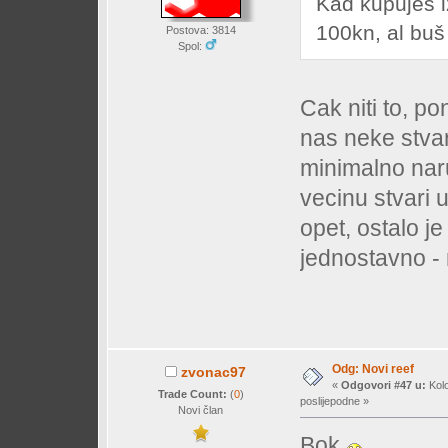
Kad kupuješ i
100kn, al bu
Postova: 3814
Spol:
Cak niti to, p
nas neke stvar
minimalno naru
vecinu stvari 
opet, ostalo je 
jednostavno - 
Odg: Novi reef
zvonac97
«
Odgovori #47 u:
Kolo
Trade Count:
(
0
)
poslijepodne »
Novi član
Bok