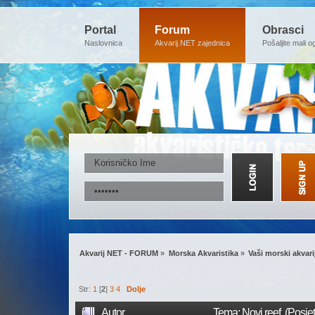
Portal
Forum
Obrasci
Naslovnica
Akvarij.NET zajednica
Pošaljite mali o
Akvarij NET - FORUM
»
Morska Akvaristika
»
Vaši morski akvarij
Str:
1
[
2
]
3
4
Dolje
Autor
Tema: Novi reef (Posje