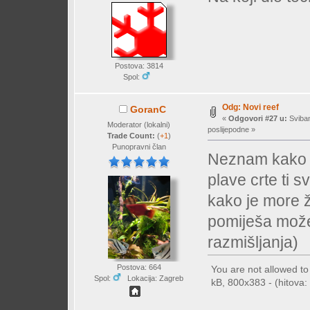
Postova: 3814
Spol:
Odg: Novi reef
GoranC
«
Odgovori #27 u:
Sviban
Moderator (lokalni)
poslijepodne »
Trade Count:
(
+1
)
Punopravni član
Neznam kako s
plave crte ti 
kako je more 
pomiješa može
razmišljanja)
Postova: 664
You are not allowed t
Spol:
Lokacija: Zagreb
kB, 800x383 - (hitova: 