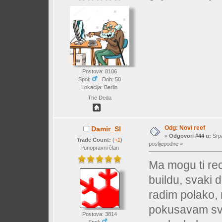
Postova: 8106
Spol:
Dob: 50
Lokacija: Berlin
The Deda
Odg: Novi reef
Damir_Sl
«
Odgovori #44 u:
Srpa
Trade Count:
(
+1
)
poslijepodne »
Punopravni član
Ma mogu ti re
buildu, svaki 
radim polako,
pokusavam sve 
Postova: 3814