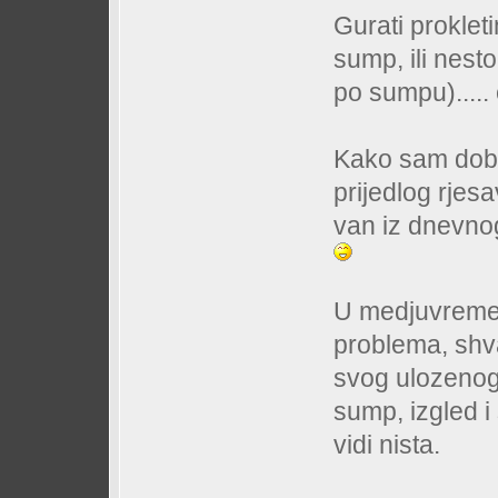
Gurati prokleti
sump, ili nesto
po sumpu)..... 
Kako sam dobio
prijedlog rjes
van iz dnevnog
U medjuvremen
problema, shva
svog ulozenog 
sump, izgled i
vidi nista.