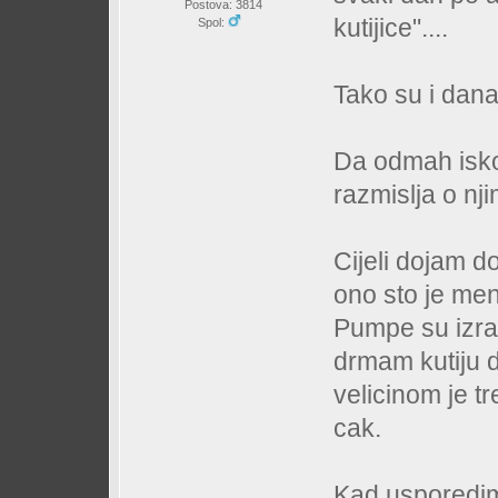
Postova: 3814
kutijice"....
Spol:
Tako su i danas
Da odmah iskor
razmislja o nji
Cijeli dojam do
ono sto je men
Pumpe su izra
drmam kutiju d
velicinom je t
cak.
Kad usporedim