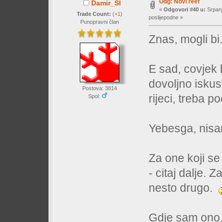
Odg: Novi reef
Damir_Sl
«
Odgovori #40 u:
Srpanj
Trade Count:
(
+1
)
poslijepodne »
Punopravni član
Znas, mogli bi.
E sad, covjek 
dovoljno iskus
Postova: 3814
rijeci, treba po
Spol:
Yebesga, nisa
Za one koji se
- citaj dalje. 
nesto drugo.
Gdje sam ono..