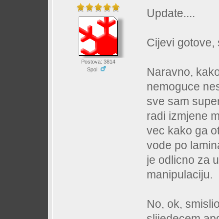
Update....
Cijevi gotove,
Postova: 3814
Naravno, kako 
Spol:
nemoguce nesto
sve sam super 
radi izmjene m
vec kako ga otv
vode po lamin
je odlicno za 
manipulaciju.
No, ok, smisli
slijedecem apd