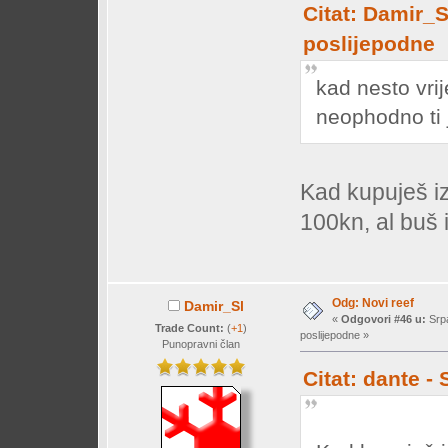
Citat: Damir_S
poslijepodne
kad nesto vri
neophodno ti 
Kad kupuješ iz
100kn, al bu
Odg: Novi reef
Damir_Sl
«
Odgovori #46 u:
Srpa
Trade Count:
(
+1
)
poslijepodne »
Punopravni član
Citat: dante -