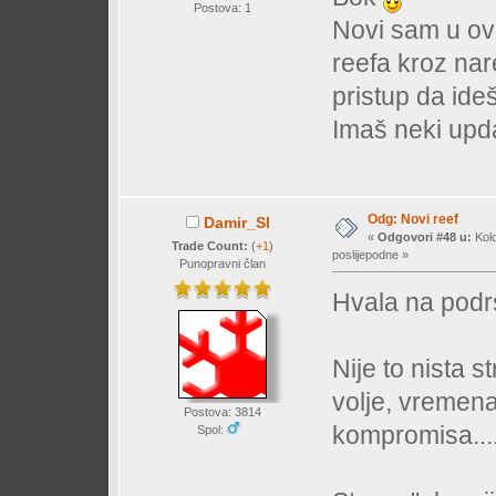
Postova: 1
Novi sam u ov
reefa kroz nar
pristup da ideš
Imaš neki upda
Odg: Novi reef
Damir_Sl
«
Odgovori #48 u:
Kolo
Trade Count:
(
+1
)
poslijepodne »
Punopravni član
Hvala na podr
Nije to nista s
volje, vremena
Postova: 3814
kompromisa...
Spol: