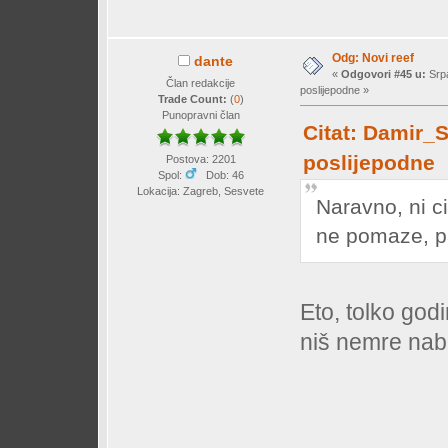
Odg: Novi reef
dante
«
Odgovori #45 u:
Srpa
Član redakcije
poslijepodne »
Trade Count:
(
0
)
Punopravni član
Citat: Damir_S
poslijepodne
Postova: 2201
Spol:
Dob: 46
Lokacija: Zagreb, Sesvete
Naravno, ni c
ne pomaze, pa
Eto, tolko godi
niš nemre na