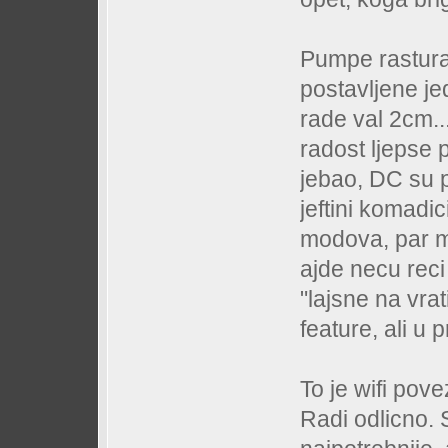
Pumpe rastura
postavljene je
rade val 2cm..
radost ljepse 
jebao, DC su 
jeftini komadic
modova, par mo
ajde necu reci 
"lajsne na vrat
feature, ali u 
To je wifi pove
Radi odlicno.