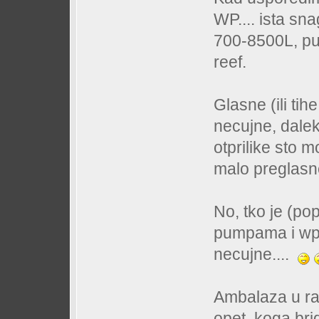
WP.... ista sn
700-8500L, put
reef.
Glasne (ili ti
necujne, dalek
otprilike sto m
malo preglasn
No, tko je (p
pumpama i wp-
necujne....
Ambalaza u ra
opet, koga bri