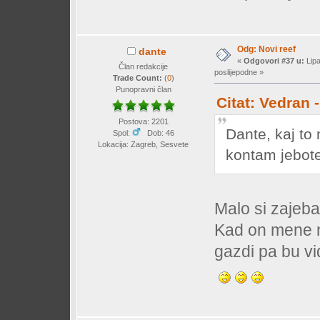
Odg: Novi reef
dante
«
Odgovori #37 u:
Lipa
Član redakcije
poslijepodne »
Trade Count:
(
0
)
Punopravni član
Citat: Vedran 
Postova: 2201
Dante, kaj to
Spol:
Dob: 46
Lokacija: Zagreb, Sesvete
kontam jebot
Malo si zajeb
Kad on mene n
gazdi pa bu vi