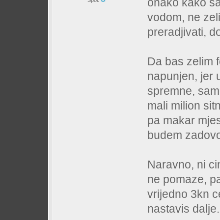
onako kako sa
Spol:
vodom, ne zeli
preradjivati, do
Da bas zelim fo
napunjen, jer 
spremne, samo 
mali milion sit
pa makar mjes
budem zadovolj
Naravno, ni ci
ne pomaze, pa 
vrijedno 3kn c
nastavis dalje.