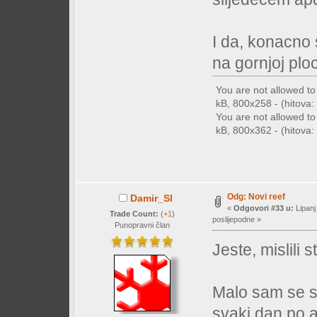
I da, konacno 
na gornjoj ploc
You are not allowed t
kB, 800x258 - (hitova: 
You are not allowed t
kB, 800x362 - (hitova: 
Odg: Novi reef
Damir_Sl
«
Odgovori #33 u:
Lipanj
Trade Count:
(
+1
)
poslijepodne »
Punopravni član
Jeste, mislili 
Malo sam se sa
svaki dan po a