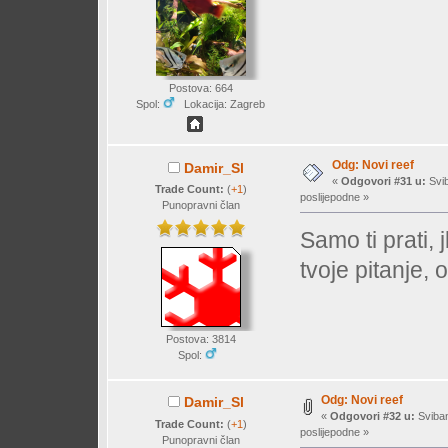
Postova: 664
Spol:
Lokacija: Zagreb
Odg: Novi reef
Damir_Sl
«
Odgovori #31 u:
Svib
Trade Count:
(
+1
)
poslijepodne »
Punopravni član
Samo ti prati,
tvoje pitanje, 
Postova: 3814
Spol:
Odg: Novi reef
Damir_Sl
«
Odgovori #32 u:
Sviban
Trade Count:
(
+1
)
poslijepodne »
Punopravni član