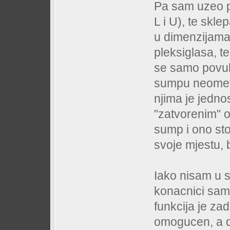
Pa sam uzeo pa
L i U), te skl
u dimenzijama
pleksiglasa, t
se samo povuk
sumpu neometa
njima je jednos
"zatvorenim" 
sump i ono sto
svoje mjestu, 
Iako nisam u s
konacnici sam
funkcija je za
omogucen, a do