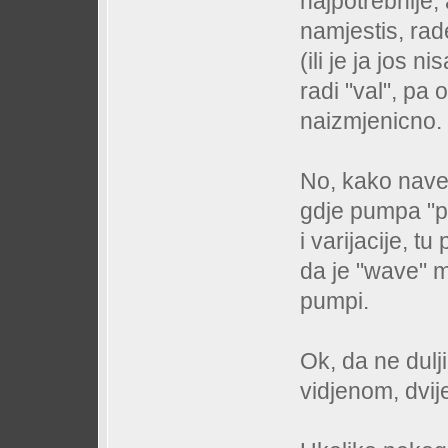
najpotrebnije,
namjestis, ra
(ili je ja jos
radi "val", pa
naizmjenicno.
No, kako nave
gdje pumpa "p
i varijacije, 
da je "wave" 
pumpi.
Ok, da ne dulj
vidjenom, dvije