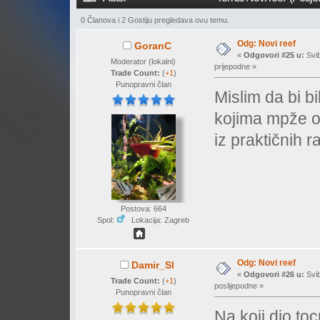
0 Članova i 2 Gostiju pregledava ovu temu.
Odg: Novi reef
GoranC
«
Odgovori #25 u:
Svib
Moderator (lokalni)
prijepodne »
Trade Count:
(
+1
)
Punopravni član
Mislim da bi b
kojima mpže ost
iz praktičnih r
Postova: 664
Spol:
Lokacija: Zagreb
Odg: Novi reef
Damir_Sl
«
Odgovori #26 u:
Svib
Trade Count:
(
+1
)
poslijepodne »
Punopravni član
Na koji dio to