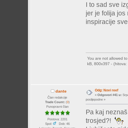
I to sad sve i
jer je folija 
inspiracije sve 
You are not allowed t
kB, 800x397 - (hitova: 
Odg: Novi reef
dante
«
Odgovori #41 u:
Srpa
Član redakcije
poslijepodne »
Trade Count:
(
0
)
Punopravni član
Pa kaj neznaš 
trosjed?!
Postova: 2201
Spol:
Dob: 46