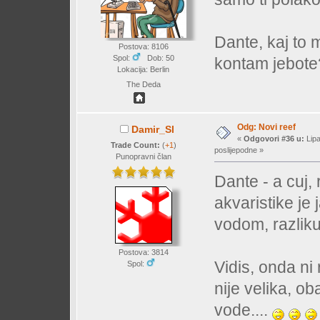
Dante, kaj to
Postova: 8106
Spol:
Dob: 50
kontam jebote
Lokacija: Berlin
The Deda
Odg: Novi reef
Damir_Sl
«
Odgovori #36 u:
Lipa
Trade Count:
(
+1
)
poslijepodne »
Punopravni član
Dante - a cuj,
akvaristike je 
vodom, razliku
Postova: 3814
Vidis, onda ni 
Spol:
nije velika, o
vode....