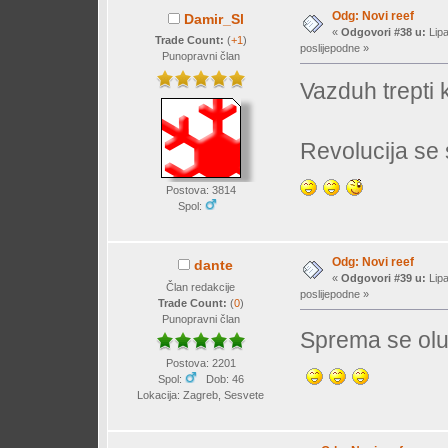
Odg: Novi reef
Damir_Sl
«
Odgovori #38 u:
Lipa
Trade Count:
(
+1
)
poslijepodne »
Punopravni član
Vazduh trepti 
Revolucija se 
Postova: 3814
Spol:
Odg: Novi reef
dante
«
Odgovori #39 u:
Lipa
Član redakcije
poslijepodne »
Trade Count:
(
0
)
Punopravni član
Sprema se olu
Postova: 2201
Spol:
Dob: 46
Lokacija: Zagreb, Sesvete