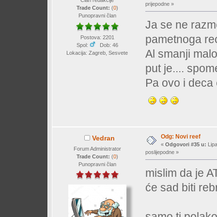
Član redakcije
prijepodne »
Trade Count:
(
0
)
Punopravni član
Ja se ne razm
pametnoga reć,
Postova: 2201
Spol:
Dob: 46
Al smanji malo 
Lokacija: Zagreb, Sesvete
put je.... spom
Pa ovo i deca 
Odg: Novi reef
Vedran
«
Odgovori #35 u:
Lipa
Forum Administrator
poslijepodne »
Trade Count:
(
0
)
Punopravni član
mislim da je AT
će sad biti reb
samo ti polako.