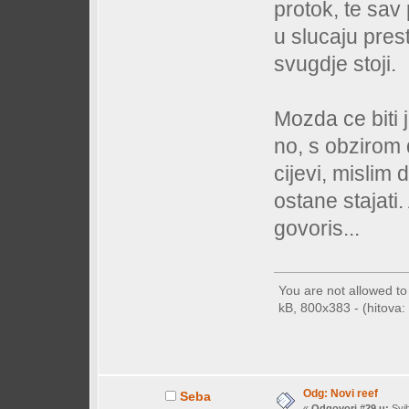
protok, te sav 
u slucaju pre
svugdje stoji.
Mozda ce biti 
no, s obzirom
cijevi, mislim
ostane stajati
govoris...
You are not allowed t
kB, 800x383 - (hitova: 
Odg: Novi reef
Seba
«
Odgovori #29 u:
Svib