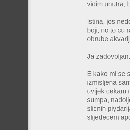
vidim unutra, 
Istina, jos ne
boji, no to cu
obrube akvarij
Ja zadovoljan
E kako mi se sv
izmisljena sam
uvijek cekam n
sumpa, nadolje
slicnih piydar
slijedecem apd