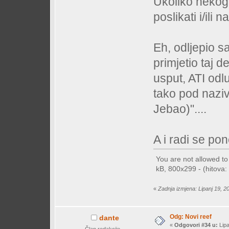
Ukoliko nekog
poslikati i/ili 
Eh, odljepio s
primjetio taj d
usput, ATI od
tako pod nazi
Jebao)"....
A i radi se po
You are not allowed t
kB, 800x299 - (hitova: 
«
Zadnja izmjena: Lipanj 19, 2
Odg: Novi reef
dante
«
Odgovori #34 u:
Lipa