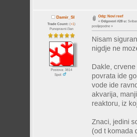
Odg: Novi reef
Damir_Sl
«
Odgovori #28 u:
Sviban
Trade Count:
(
+1
)
poslijepodne »
Punopravni član
Nisam siguran
nigdje ne moze 
Dakle, crvene 
Postova: 3814
povrata ide go
Spol:
vode ide ravno
akvarija, manj
reaktoru, iz k
Znaci, jedini s
(od t komada d