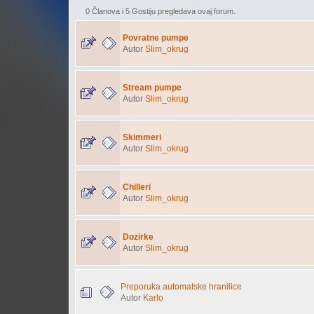
0 Članova i 5 Gostiju pregledava ovaj forum.
Povratne pumpe
Autor
Slim_okrug
Stream pumpe
Autor
Slim_okrug
Skimmeri
Autor
Slim_okrug
Chilleri
Autor
Slim_okrug
Dozirke
Autor
Slim_okrug
Preporuka automatske hranilice
Autor
Karlo