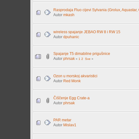
Rasprodaja Fluo cijevi Sylvania (Grolux, Aquastar, C
Autor
mkash
wireless spajanje JEBAO RW 8 i RW 15
Autor
dpuhanic
Spajanje T5 dimabilne prigušnice
Autor
phrsak
«
1
2
Sve
»
Ozon u morskoj akvaristici
Autor
Red Monk
Čiščenje Egg Crate-a
Autor
phrsak
PAR metar
Autor
Mislav1