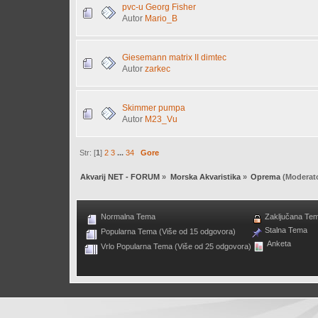
pvc-u Georg Fisher
Autor
Mario_B
Giesemann matrix II dimtec
Autor
zarkec
Skimmer pumpa
Autor
M23_Vu
Str: [
1
]
2
3
...
34
Gore
Akvarij NET - FORUM
»
Morska Akvaristika
»
Oprema
(Moderat
Normalna Tema
Zaključana Te
Stalna Tema
Popularna Tema (Više od 15 odgovora)
Anketa
Vrlo Popularna Tema (Više od 25 odgovora)