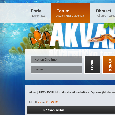
Portal
Forum
Obrasci
Naslovnica
Akvarij.NET zajednica
Pošaljite mali o
Akvarij NET - FORUM
»
Morska Akvaristika
»
Oprema
(Moderat
Str: [
1
]
2
3
...
34
Dolje
Naslov
/
Autor