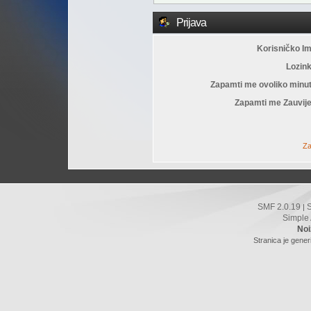
Prijava
Korisničko I
Lozin
Zapamti me ovoliko minu
Zapamti me Zauvije
Za
SMF 2.0.19
|
Simple
Noi
Stranica je gener