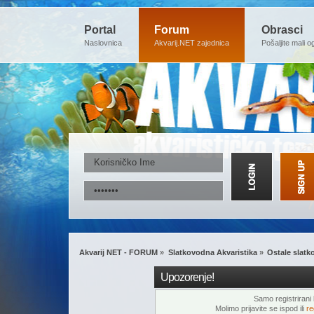
Portal
Forum
Obrasci
Naslovnica
Akvarij.NET zajednica
Pošaljite mali o
Akvarij NET - FORUM
»
Slatkovodna Akvaristika
»
Ostale slat
Upozorenje!
Samo registrirani k
Molimo prijavite se ispod ili
re