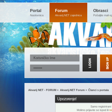
Portal
Forum
Obrasci
Naslovnica
Akvarij.NET zajednica
Pošaljite mali o
Akvarij NET - FORUM
»
Akvarij.NET Forum
»
Članci s portala
Upozorenje!
Samo registrirani k
Molimo prijavite se ispod ili
re