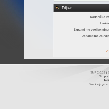
Prijava
Korisničko I
Lozin
Zapamti me ovoliko minu
Zapamti me Zauvije
Za
SMF 2.0.19
|
Simple
Noi
Stranica je gener