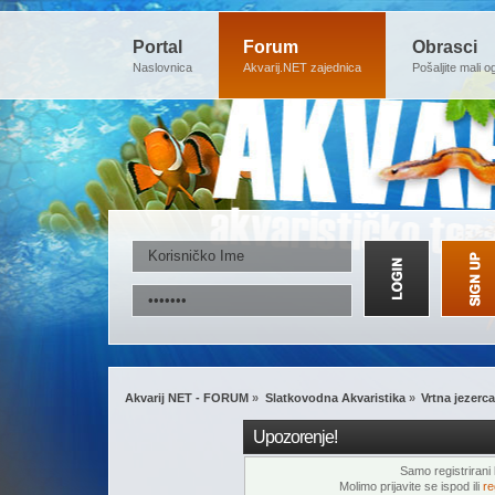
Portal
Forum
Obrasci
Naslovnica
Akvarij.NET zajednica
Pošaljite mali o
Akvarij NET - FORUM
»
Slatkovodna Akvaristika
»
Vrtna jezerca
Upozorenje!
Samo registrirani k
Molimo prijavite se ispod ili
re