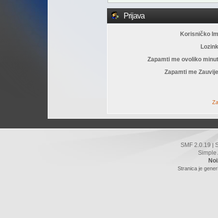
Prijava
Korisničko I
Lozin
Zapamti me ovoliko minu
Zapamti me Zauvije
Za
SMF 2.0.19
|
Simple
Noi
Stranica je gener