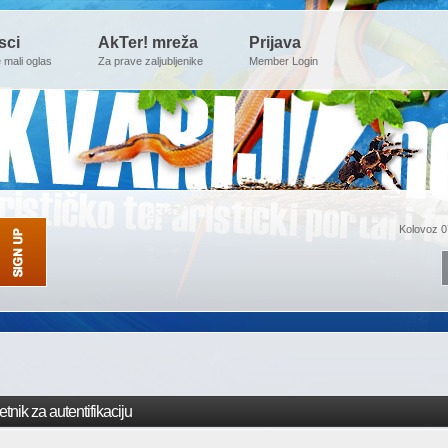
sci
AkTer! mreža
Prijava
e mali oglas
Za prave zaljubljenike
Member Login
Kolovoz 0
tnik za autentifikaciju