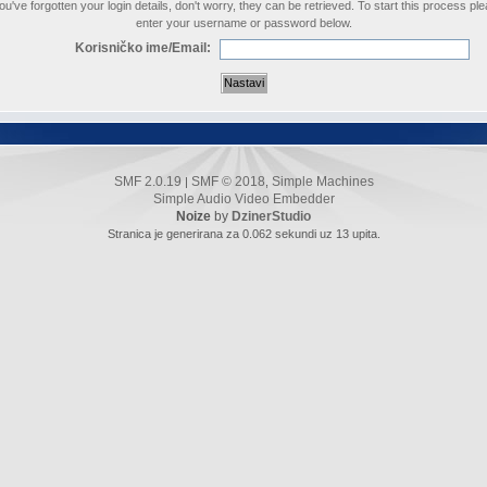
you've forgotten your login details, don't worry, they can be retrieved. To start this process pl
enter your username or password below.
Korisničko ime/Email:
SMF 2.0.19
SMF © 2018
Simple Machines
|
,
Simple Audio Video Embedder
Noize
by
DzinerStudio
Stranica je generirana za 0.062 sekundi uz 13 upita.