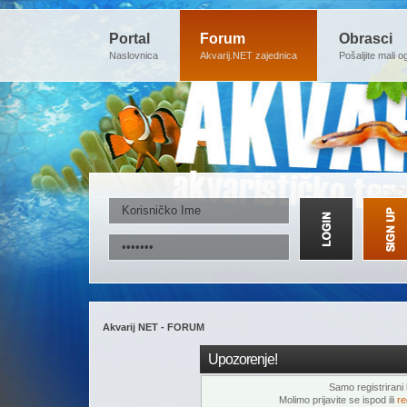
Portal
Forum
Obrasci
Naslovnica
Akvarij.NET zajednica
Pošaljite mali o
Akvarij NET - FORUM
Upozorenje!
Samo registrirani k
Molimo prijavite se ispod ili
re