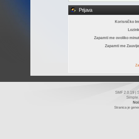
Prijava
Korisničko I
Lozin
Zapamti me ovoliko minu
Zapamti me Zauvije
Za
SMF 2.0.19
|
Simple
Noi
Stranica je gene